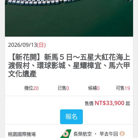
2026/09/13
(日)
【新花開】新馬５日～五星大紅花海上
渡假村、環球影城、星耀樟宜、馬六甲
文化遺產
20
0
0
19
機位
已售
候補
可售
NT$33,900
售價
起
報名
長榮航空
早去午回
桃園國際機場