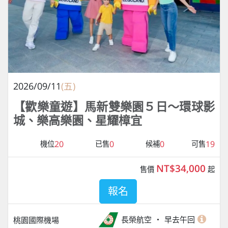
2026/09/11
(五)
【歡樂童遊】馬新雙樂園５日～環球影
城、樂高樂園、星耀樟宜
20
0
0
19
機位
已售
候補
可售
NT$34,000
售價
起
報名
長榮航空
早去午回
桃園國際機場