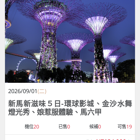
2026/09/01
(二)
新馬新滋味５日-環球影城、金沙水舞
燈光秀、娘惹服體驗、馬六甲
20
0
0
19
機位
已售
候補
可售