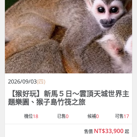
2026/09/03
(四)
【猴好玩】新馬５日～雲頂天城世界主
題樂園、猴子島竹筏之旅
18
0
0
17
機位
已售
候補
可售
NT$33,900
售價
起