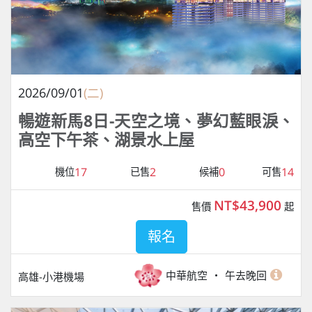
2026/09/01
(二)
暢遊新馬8日-天空之境、夢幻藍眼淚、
高空下午茶、湖景水上屋
17
2
0
14
機位
已售
候補
可售
NT$43,900
售價
起
報名
中華航空
午去晚回
高雄-小港機場