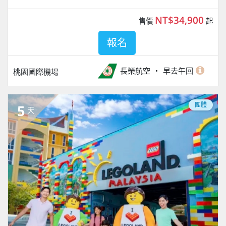
NT$34,900
售價
起
報名
長榮航空
早去午回
桃園國際機場
團體
5
天