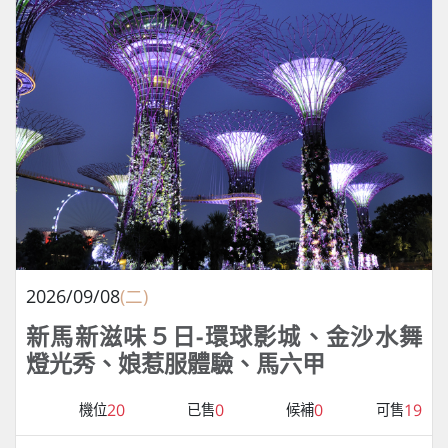
2026/09/08
(二)
新馬新滋味５日-環球影城、金沙水舞
燈光秀、娘惹服體驗、馬六甲
20
0
0
19
機位
已售
候補
可售