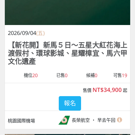
2026/09/04
(五)
【新花開】新馬５日～五星大紅花海上
渡假村、環球影城、星耀樟宜、馬六甲
文化遺產
20
0
0
19
機位
已售
候補
可售
NT$34,900
售價
起
報名
長榮航空
早去午回
桃園國際機場