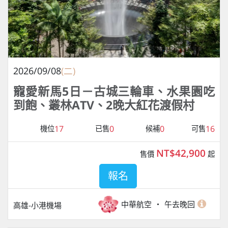
2026/09/08
(二)
寵愛新馬5日－古城三輪車、水果園吃
到飽、叢林ATV、2晚大紅花渡假村
17
0
0
16
機位
已售
候補
可售
NT$42,900
售價
起
報名
中華航空
午去晚回
高雄-小港機場