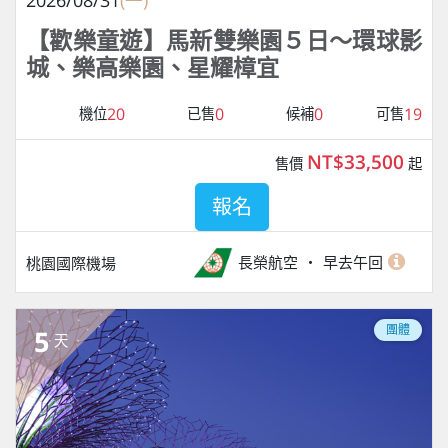
【歡樂童遊】馬新雙樂園５日～環球影
城、樂高樂園、星耀樟宜
20
0
0
19
機位
已售
候補
可售
NT$33,500
售價
起
報名
長榮航空
早去午回
桃園國際機場
團體
5
天