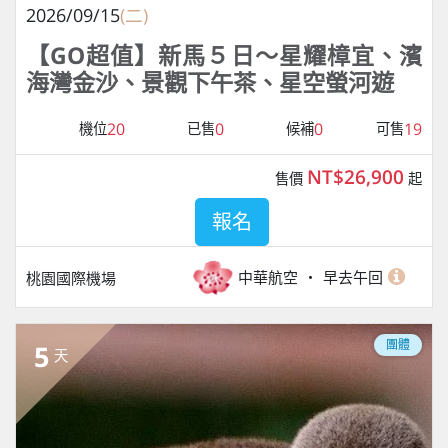
2026/09/15
(二)
【GO超值】新馬５日～星耀樟宜、濱
海灣金沙、景觀下午茶、星空螢河遊
20
0
0
19
機位
已售
候補
可售
NT$26,900
售價
起
報名
中華航空
早去午回
桃園國際機場
團體
5
天