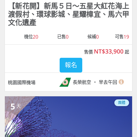
【新花開】新馬５日～五星大紅花海上
渡假村、環球影城、星耀樟宜、馬六甲
文化遺產
20
0
0
19
機位
已售
候補
可售
NT$33,900
售價
起
報名
長榮航空
早去午回
桃園國際機場
團體
5
天