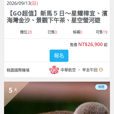
2026/09/13
(日)
【GO超值】新馬５日～星耀樟宜、濱
海灣金沙、景觀下午茶、星空螢河遊
20
0
0
19
機位
已售
候補
可售
NT$26,900
售價
起
報名
中華航空
早去午回
桃園國際機場
團體
5
天