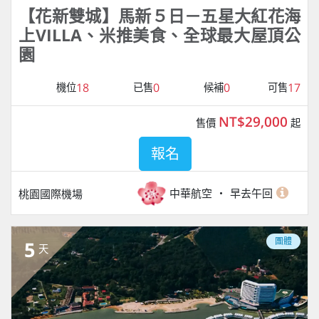
【花新雙城】馬新５日－五星大紅花海
上VILLA、米推美食、全球最大屋頂公
園
18
0
0
17
機位
已售
候補
可售
NT$29,000
售價
起
報名
中華航空
早去午回
桃園國際機場
團體
5
天