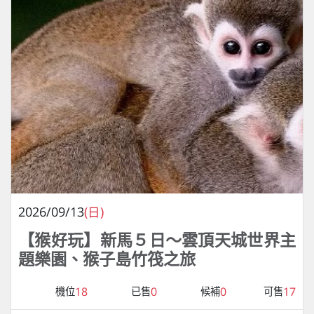
2026/09/13
(日)
【猴好玩】新馬５日～雲頂天城世界主
題樂園、猴子島竹筏之旅
18
0
0
17
機位
已售
候補
可售