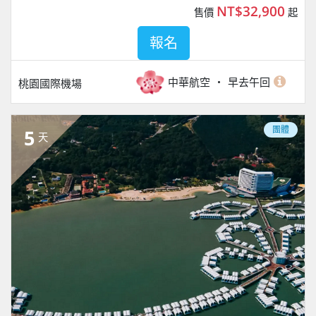
NT$32,900
售價
起
報名
中華航空
早去午回
桃園國際機場
團體
5
天