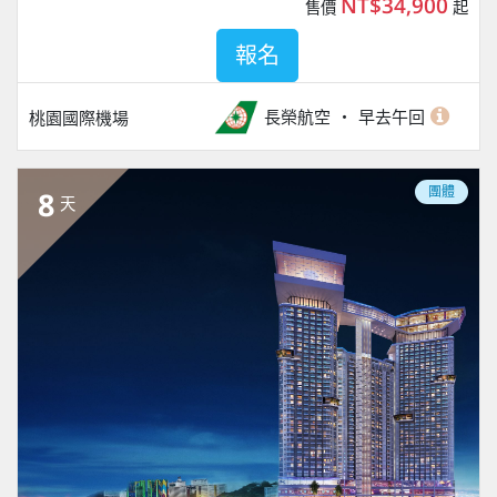
NT$34,900
售價
起
報名
長榮航空
早去午回
桃園國際機場
團體
8
天