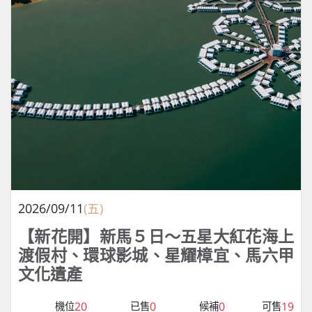
2026/09/11
(五)
【新花開】新馬５日～五星大紅花海上
渡假村、環球影城、星耀樟宜、馬六甲
文化遺產
20
0
0
19
機位
已售
候補
可售