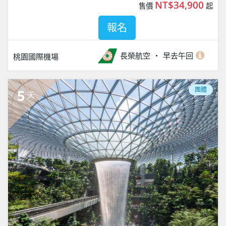
NT$34,900
售價
起
報名
長榮航空
早去午回
桃園國際機場
團體
5
天