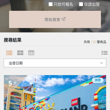
只找可報名
保證出發
開始搜索
搜尋結果
共有
120
筆商品
團體
5
天