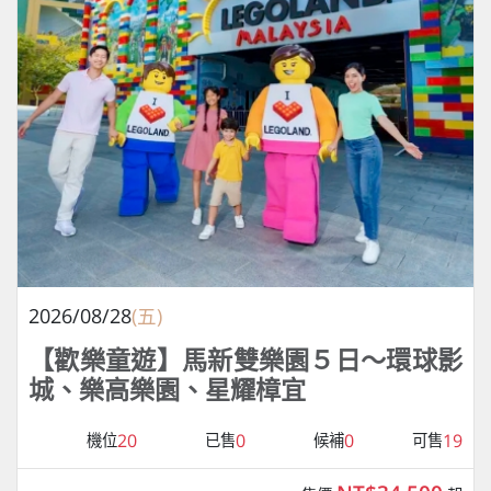
2026/08/28
(五)
【歡樂童遊】馬新雙樂園５日～環球影
城、樂高樂園、星耀樟宜
20
0
0
19
機位
已售
候補
可售