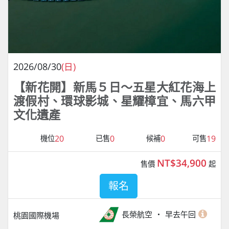
2026/08/30
(日)
【新花開】新馬５日～五星大紅花海上
渡假村、環球影城、星耀樟宜、馬六甲
文化遺產
20
0
0
19
機位
已售
候補
可售
NT$34,900
售價
起
報名
長榮航空
早去午回
桃園國際機場