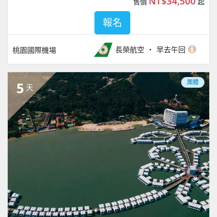
NT$34,500
售價
起
報名
長榮航空
早去午回
桃園國際機場
團體
5
天