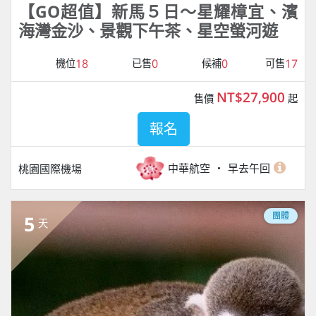
【GO超值】新馬５日～星耀樟宜、濱
海灣金沙、景觀下午茶、星空螢河遊
18
0
0
17
機位
已售
候補
可售
NT$27,900
售價
起
報名
中華航空
早去午回
桃園國際機場
團體
5
天