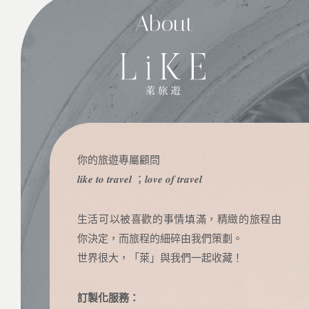
About
你的旅遊專屬顧問
𝒍𝒊𝒌𝒆 𝒕𝒐 𝒕𝒓𝒂𝒗𝒆𝒍 ；𝒍𝒐𝒗𝒆 𝒐𝒇 𝒕𝒓𝒂𝒗𝒆𝒍
生活可以被喜歡的事情填滿，精緻的旅程由
你決定，而旅程的細碎由我們策劃。
世界很大，「萊」與我們一起收藏！
訂製化服務：