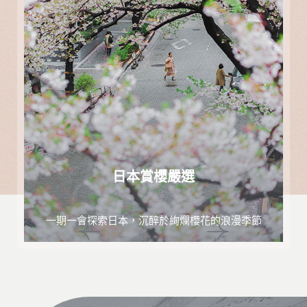
日本賞櫻嚴選
一期一會探索日本，沉醉於絢爛櫻花的浪漫季節