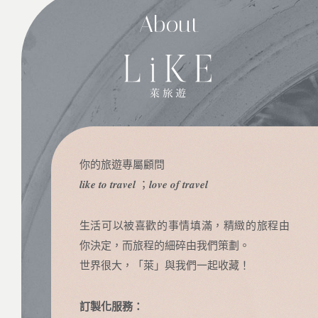
About
你的旅遊專屬顧問
𝒍𝒊𝒌𝒆 𝒕𝒐 𝒕𝒓𝒂𝒗𝒆𝒍 ；𝒍𝒐𝒗𝒆 𝒐𝒇 𝒕𝒓𝒂𝒗𝒆𝒍
生活可以被喜歡的事情填滿，精緻的旅程由
你決定，而旅程的細碎由我們策劃。
世界很大，「萊」與我們一起收藏！
訂製化服務：