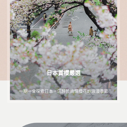
日本賞櫻嚴選
一期一會探索日本，沉醉於絢爛櫻花的浪漫季節