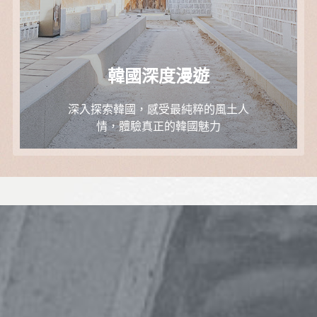
韓國深度漫遊
深入探索韓國，感受最純粹的風土人
情，體驗真正的韓國魅力