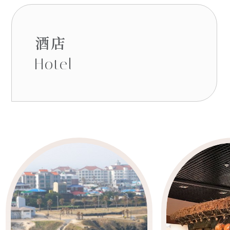
酒店
Hotel