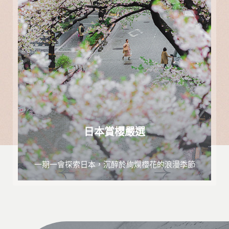
日本賞櫻嚴選
一期一會探索日本，沉醉於絢爛櫻花的浪漫季節