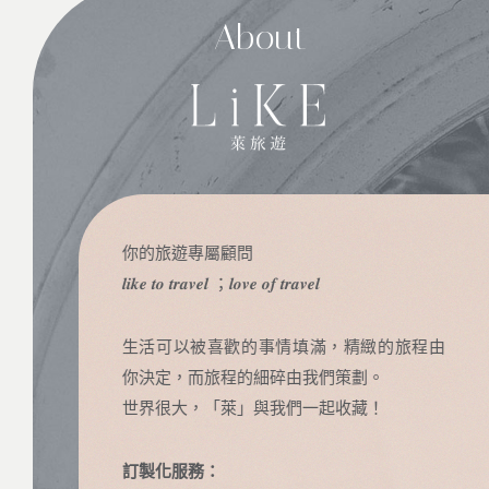
About
你的旅遊專屬顧問
𝒍𝒊𝒌𝒆 𝒕𝒐 𝒕𝒓𝒂𝒗𝒆𝒍 ；𝒍𝒐𝒗𝒆 𝒐𝒇 𝒕𝒓𝒂𝒗𝒆𝒍
生活可以被喜歡的事情填滿，精緻的旅程由
你決定，而旅程的細碎由我們策劃。
世界很大，「萊」與我們一起收藏！
訂製化服務：