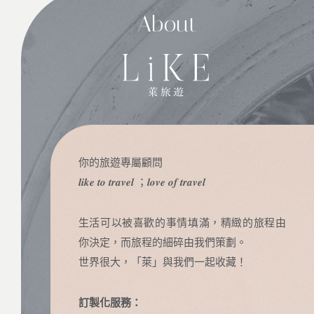
About
你的旅遊專屬顧問
𝒍𝒊𝒌𝒆 𝒕𝒐 𝒕𝒓𝒂𝒗𝒆𝒍 ；𝒍𝒐𝒗𝒆 𝒐𝒇 𝒕𝒓𝒂𝒗𝒆𝒍
生活可以被喜歡的事情填滿，精緻的旅程由
你決定，而旅程的細碎由我們策劃。
世界很大，「萊」與我們一起收藏！
訂製化服務：