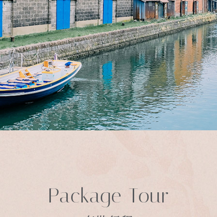
Package Tour