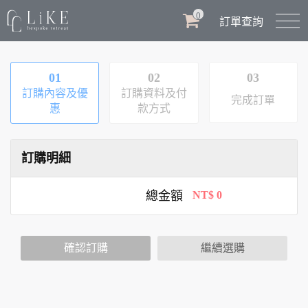
0
訂單查詢
01
02
03
訂購內容及優
訂購資料及付
完成訂單
惠
款方式
訂購明細
總金額
NT$ 0
確認訂購
繼續選購