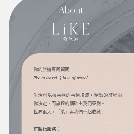
About
你的旅遊專屬顧問
𝒍𝒊𝒌𝒆 𝒕𝒐 𝒕𝒓𝒂𝒗𝒆𝒍 ；𝒍𝒐𝒗𝒆 𝒐𝒇 𝒕𝒓𝒂𝒗𝒆𝒍
生活可以被喜歡的事情填滿，精緻的旅程由
你決定，而旅程的細碎由我們策劃。
世界很大，「萊」與我們一起收藏！
訂製化服務：