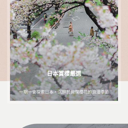
日本賞櫻嚴選
一期一會探索日本，沉醉於絢爛櫻花的浪漫季節