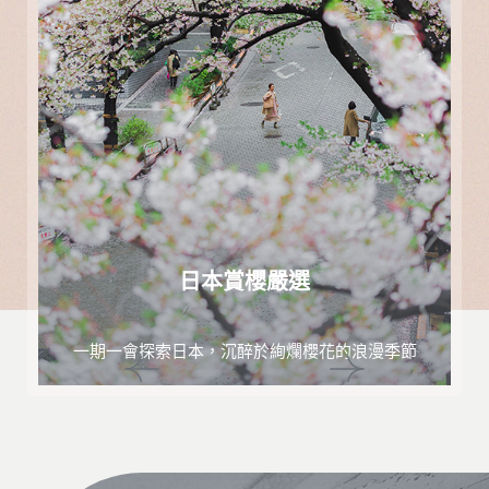
日本賞櫻嚴選
一期一會探索日本，沉醉於絢爛櫻花的浪漫季節