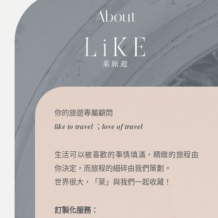
About
你的旅遊專屬顧問
𝒍𝒊𝒌𝒆 𝒕𝒐 𝒕𝒓𝒂𝒗𝒆𝒍 ；𝒍𝒐𝒗𝒆 𝒐𝒇 𝒕𝒓𝒂𝒗𝒆𝒍
生活可以被喜歡的事情填滿，精緻的旅程由
你決定，而旅程的細碎由我們策劃。
世界很大，「萊」與我們一起收藏！
訂製化服務：