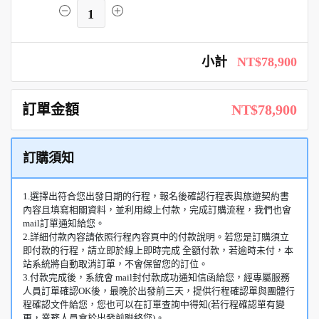
1
小計
NT$78,900
訂單金額
NT$78,900
訂購須知
1.選擇出符合您出發日期的行程，報名後確認行程表與旅遊契約書
內容且填寫相關資料，並利用線上付款，完成訂購流程，我們也會
mail訂單通知給您。
2.詳細付款內容請依照行程內容頁中的付款說明。若您是訂購須立
即付款的行程，請立即於線上即時完成 全額付款，若逾時未付，本
站系統將自動取消訂單，不會保留您的訂位。
3.付款完成後，系統會 mail封付款成功通知信函給您，經專屬服務
人員訂單確認OK後，最晚於出發前三天，提供行程確認單與團體行
程確認文件給您，您也可以在訂單查詢中得知(若行程確認單有變
更，業務人員會於出發前聯絡您)。