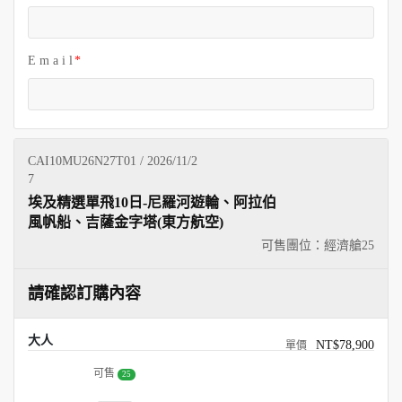
E m a i l
CAI10MU26N27T01 / 2026/11/2
7
埃及精選單飛10日-尼羅河遊輪、阿拉伯
風帆船、吉薩金字塔(東方航空)
可售團位：經濟艙
25
請確認訂購內容
大人
NT$78,900
可售
25