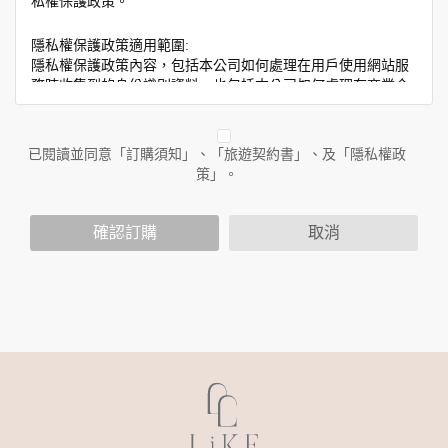
私權保護政策。
隱私權保護政策適用範圍:
隱私權保護政策內容，包括本公司如何處理在用戶使用網站服
務時收集到的身份識別資料，也包括本公司如何處理在商業合
作與本公司合作時分享的任何身份識別資料。隱私權保護政策
不適用於本公司以外的公司或網站群，與非本站所僱用或管理
人員。例如您透過本公司旗下網站上的廣告廠商連結，這些置
已閱讀並同意「訂購須知」、「旅遊契約書」、及「隱私權政
放連結的廠商也可能蒐集您個人的資料。對於您主動提供的個
策」。
人資訊，這些廣告廠商或連結網站有其個別的隱私權保護政
策，其資料處理措施不適用於本公司隱私權保護政策。
您個人在本網站上的聊天室或討論區中任意公開個人資料的行
確認訂購
取消
為，在非經加密的保護下，亦不適用於本公司隱私權保護政
策。
資料的蒐集與使用方式:
為了在本網站提供您最佳的互動性服務，可能會請您提供相關
個人的資料，其範圍如下：
本網站在您使用服務信箱、問卷調查等互動性功能時，會保留
您所提供的姓名、電子郵件地址、聯絡方式及使用時間等。
於一般瀏覽時，伺服器會自行記錄相關行徑，包括您使用連線
設備的 IP 位址、使用時間、使用的瀏覽器、瀏覽及點選資料記