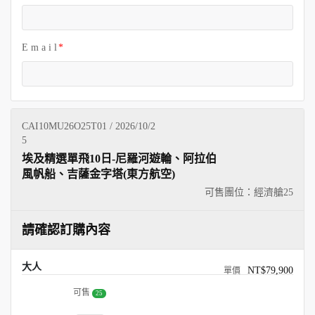
E m a i l
CAI10MU26O25T01 / 2026/10/2
5
埃及精選單飛10日-尼羅河遊輪、阿拉伯
風帆船、吉薩金字塔(東方航空)
可售團位：經濟艙
25
請確認訂購內容
大人
NT$79,900
可售
25