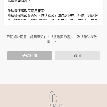
私權保護政策。
隱私權保護政策適用範圍:
隱私權保護政策內容，包括本公司如何處理在用戶使用網站服
務時收集到的身份識別資料，也包括本公司如何處理在商業合
作與本公司合作時分享的任何身份識別資料。隱私權保護政策
不適用於本公司以外的公司或網站群，與非本站所僱用或管理
人員。例如您透過本公司旗下網站上的廣告廠商連結，這些置
已閱讀並同意「訂購須知」、「旅遊契約書」、及「隱私權政
放連結的廠商也可能蒐集您個人的資料。對於您主動提供的個
策」。
人資訊，這些廣告廠商或連結網站有其個別的隱私權保護政
策，其資料處理措施不適用於本公司隱私權保護政策。
您個人在本網站上的聊天室或討論區中任意公開個人資料的行
確認訂購
取消
為，在非經加密的保護下，亦不適用於本公司隱私權保護政
策。
資料的蒐集與使用方式:
為了在本網站提供您最佳的互動性服務，可能會請您提供相關
個人的資料，其範圍如下：
本網站在您使用服務信箱、問卷調查等互動性功能時，會保留
您所提供的姓名、電子郵件地址、聯絡方式及使用時間等。
於一般瀏覽時，伺服器會自行記錄相關行徑，包括您使用連線
設備的 IP 位址、使用時間、使用的瀏覽器、瀏覽及點選資料記