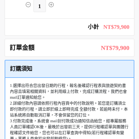
1
小計
NT$79,900
訂單金額
NT$79,900
訂購須知
1.選擇出符合您出發日期的行程，報名後確認行程表與旅遊契約書
內容且填寫相關資料，並利用線上付款，完成訂購流程，我們也會
mail訂單通知給您。
2.詳細付款內容請依照行程內容頁中的付款說明。若您是訂購須立
即付款的行程，請立即於線上即時完成 全額付款，若逾時未付，本
站系統將自動取消訂單，不會保留您的訂位。
3.付款完成後，系統會 mail封付款成功通知信函給您，經專屬服務
人員訂單確認OK後，最晚於出發前三天，提供行程確認單與團體行
程確認文件給您，您也可以在訂單查詢中得知(若行程確認單有變
更，業務人員會於出發前聯絡您)。