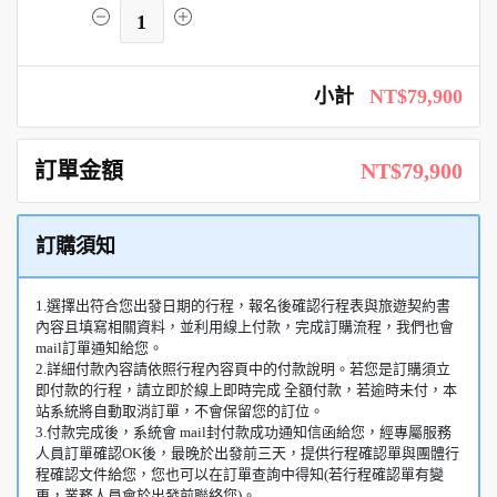
1
小計
NT$79,900
訂單金額
NT$79,900
訂購須知
1.選擇出符合您出發日期的行程，報名後確認行程表與旅遊契約書
內容且填寫相關資料，並利用線上付款，完成訂購流程，我們也會
mail訂單通知給您。
2.詳細付款內容請依照行程內容頁中的付款說明。若您是訂購須立
即付款的行程，請立即於線上即時完成 全額付款，若逾時未付，本
站系統將自動取消訂單，不會保留您的訂位。
3.付款完成後，系統會 mail封付款成功通知信函給您，經專屬服務
人員訂單確認OK後，最晚於出發前三天，提供行程確認單與團體行
程確認文件給您，您也可以在訂單查詢中得知(若行程確認單有變
更，業務人員會於出發前聯絡您)。