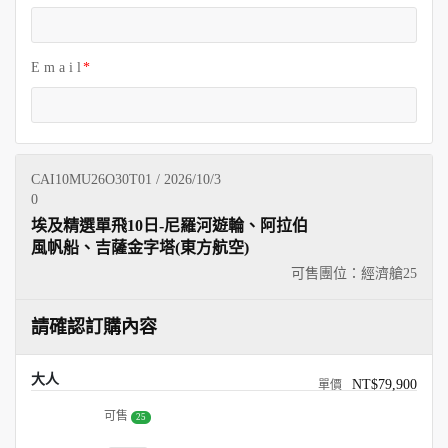
E m a i l
CAI10MU26O30T01 / 2026/10/3
0
埃及精選單飛10日-尼羅河遊輪、阿拉伯
風帆船、吉薩金字塔(東方航空)
可售團位：經濟艙
25
請確認訂購內容
大人
NT$79,900
可售
25