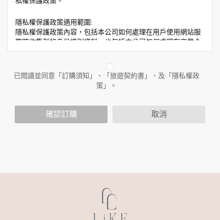
私權保護政策。
隱私權保護政策適用範圍:
隱私權保護政策內容，包括本公司如何處理在用戶使用網站服
務時收集到的身份識別資料，也包括本公司如何處理在商業合
作與本公司合作時分享的任何身份識別資料。隱私權保護政策
不適用於本公司以外的公司或網站群，與非本站所僱用或管理
人員。例如您透過本公司旗下網站上的廣告廠商連結，這些置
已閱讀並同意「訂購須知」、「旅遊契約書」、及「隱私權政
放連結的廠商也可能蒐集您個人的資料。對於您主動提供的個
策」。
人資訊，這些廣告廠商或連結網站有其個別的隱私權保護政
策，其資料處理措施不適用於本公司隱私權保護政策。
您個人在本網站上的聊天室或討論區中任意公開個人資料的行
確認訂購
取消
為，在非經加密的保護下，亦不適用於本公司隱私權保護政
策。
資料的蒐集與使用方式:
為了在本網站提供您最佳的互動性服務，可能會請您提供相關
個人的資料，其範圍如下：
本網站在您使用服務信箱、問卷調查等互動性功能時，會保留
您所提供的姓名、電子郵件地址、聯絡方式及使用時間等。
於一般瀏覽時，伺服器會自行記錄相關行徑，包括您使用連線
設備的 IP 位址、使用時間、使用的瀏覽器、瀏覽及點選資料記