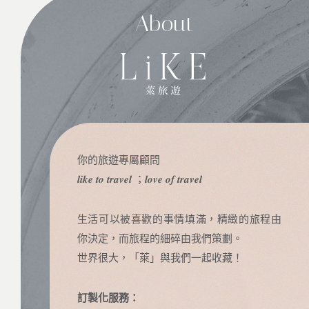
About
你的旅遊專屬顧問
𝒍𝒊𝒌𝒆 𝒕𝒐 𝒕𝒓𝒂𝒗𝒆𝒍 ；𝒍𝒐𝒗𝒆 𝒐𝒇 𝒕𝒓𝒂𝒗𝒆𝒍
生活可以被喜歡的事情填滿，精緻的旅程由
你決定，而旅程的細碎由我們策劃。
世界很大，「萊」與我們一起收藏！
訂製化服務：