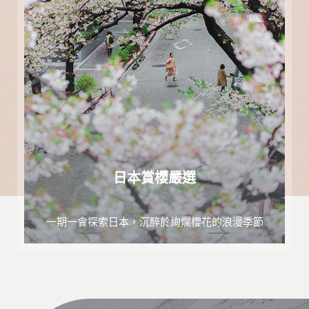
日本賞櫻嚴選
一期一會探索日本，沉醉於絢爛櫻花的浪漫季節