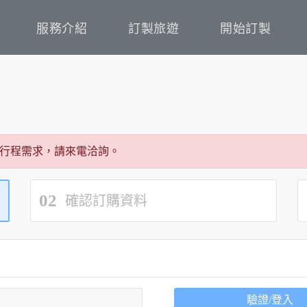
服務介紹
訂製旅遊
開始訂製
行程需求，請來電洽詢。
02
確認訂購資料
驗證/登入