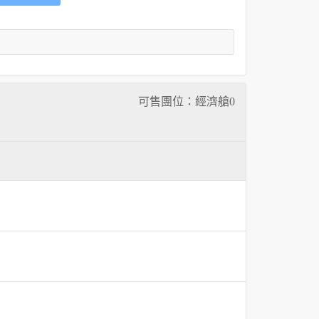
可售團位：經濟艙
0