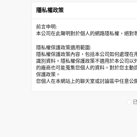
隱私權政策
前言申明:
本公司在此聲明對於個人的網路隱私權，絕對
隱私權保護政策適用範圍:
隱私權保護政策內容，包括本公司如何處理在
識別資料。隱私權保護政策不適用於本公司以
的廠商也可能蒐集您個人的資料。對於您主動
保護政策。
您個人在本網站上的聊天室或討論區中任意公
資料的蒐集與使用方式:
為了在本網站提供您最佳的互動性服務，可能
本網站在您使用服務信箱、問卷調查等互動性
於一般瀏覽時，伺服器會自行記錄相關行徑，包
參考依據，此記錄為內部應用，決不對外公布
為提供精確的服務，我們會將收集的問卷調查
明文字，但不涉及特定個人之資料。