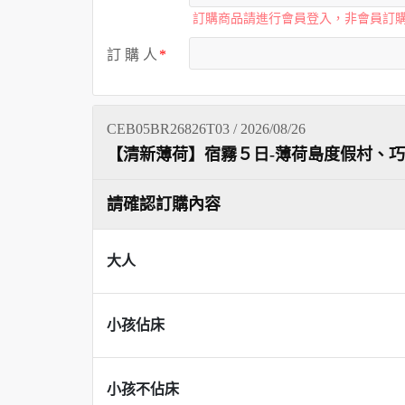
訂購商品請進行會員登入，非會員訂
訂 購 人
CEB05BR26826T03 / 2026/08/26
【清新薄荷】宿霧５日-薄荷島度假村、
請確認訂購內容
大人
小孩佔床
小孩不佔床