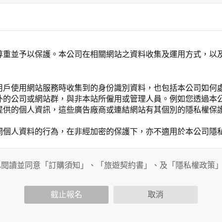
尊重並予以保護。本公司在相關網站之資料收集及運用方式，以
用戶使用網站服務時收集到的身份識別資料，也包括本公司如何
外的公司或網站群，與非本站所僱用或管理人員。例如您透過本
提供的個人資訊，這些廣告廠商或連結網站有其個別的隱私權保
開個人資料的行為，在非經加密的保護下，亦不適用於本公司隱
已閱讀並同意「訂購須知」、「旅遊契約書」、及「隱私權政策
會請您提供相關個人的資料，其範圍如下：
功能時，會保留您所提供的姓名、電子郵件地址、聯絡方式及使
括您使用連線設備的 IP 位址、使用時間、使用的瀏覽器、瀏
截止報名
取消
。
內容進行統計與分析，分析結果之統計數據或說明文字呈現，除