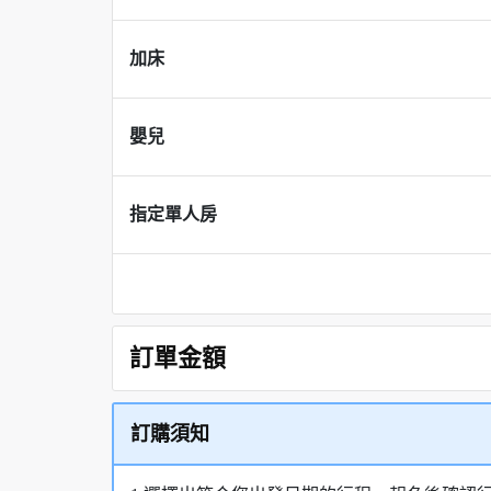
加床
嬰兒
指定單人房
訂單金額
訂購須知