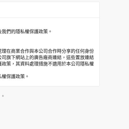
及我們的隱私權保護政策。
處理在商業合作與本公司合作時分享的任何身份
公司旗下網站上的廣告廠商連結，這些置放連結
護政策，其資料處理措施不適用於本公司隱私權
私權保護政策。
」。
用時間等。
覽及點選資料記錄等，做為我們增進網站服務的
供內部研究外，我們會視需要公佈統計數據及說