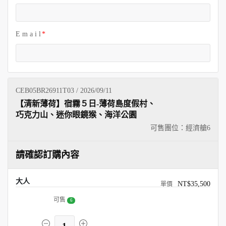
E m a i l
CEB05BR26911T03 / 2026/09/11
【清新薄荷】宿霧５日-薄荷島度假村、
巧克力山、迷你眼鏡猴、海洋公園
可售團位：經濟艙
6
請確認訂購內容
大人
NT$35,500
可售
6