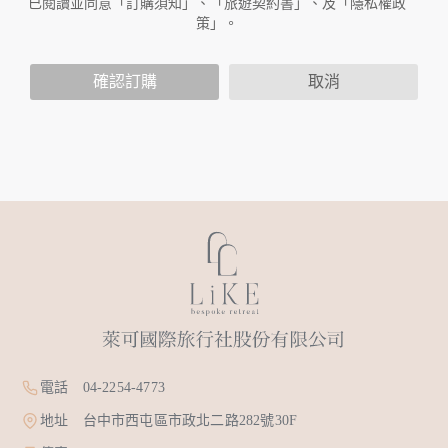
已閱讀並同意「訂購須知」、「旅遊契約書」、及「隱私權政
放連結的廠商也可能蒐集您個人的資料。對於您主動提供的個
策」。
人資訊，這些廣告廠商或連結網站有其個別的隱私權保護政
策，其資料處理措施不適用於本公司隱私權保護政策。
您個人在本網站上的聊天室或討論區中任意公開個人資料的行
確認訂購
取消
為，在非經加密的保護下，亦不適用於本公司隱私權保護政
策。
資料的蒐集與使用方式:
為了在本網站提供您最佳的互動性服務，可能會請您提供相關
個人的資料，其範圍如下：
本網站在您使用服務信箱、問卷調查等互動性功能時，會保留
您所提供的姓名、電子郵件地址、聯絡方式及使用時間等。
於一般瀏覽時，伺服器會自行記錄相關行徑，包括您使用連線
設備的 IP 位址、使用時間、使用的瀏覽器、瀏覽及點選資料記
錄等，做為我們增進網站服務的參考依據，此記錄為內部應
用，決不對外公布。
為提供精確的服務，我們會將收集的問卷調查內容進行統計與
分析，分析結果之統計數據或說明文字呈現，除供內部研究
外，我們會視需要公佈統計數據及說明文字，但不涉及特定個
電話 04-2254-4773
人之資料。
除非取得您的同意或其他法令之特別規定，本網站絕不會將您
地址 台中市西屯區市政北二路282號30F
的個人資料揭露予第三人或使用於蒐集目的以外之其他用途。