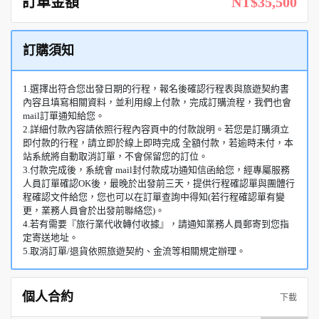
訂單金額
NT$35,500
訂購須知
1.選擇出符合您出發日期的行程，報名後確認行程表與旅遊契約書
內容且填寫相關資料，並利用線上付款，完成訂購流程，我們也會
mail訂單通知給您。
2.詳細付款內容請依照行程內容頁中的付款說明。若您是訂購須立
即付款的行程，請立即於線上即時完成 全額付款，若逾時未付，本
站系統將自動取消訂單，不會保留您的訂位。
3.付款完成後，系統會 mail封付款成功通知信函給您，經專屬服務
人員訂單確認OK後，最晚於出發前三天，提供行程確認單與團體行
程確認文件給您，您也可以在訂單查詢中得知(若行程確認單有變
更，業務人員會於出發前聯絡您)。
4.若有需要『旅行業代收轉付收據』，請通知業務人員郵寄到您指
定寄送地址。
5.取消訂單/退貨依照旅遊契約、金流等相關規定辦理。
個人合約
下載