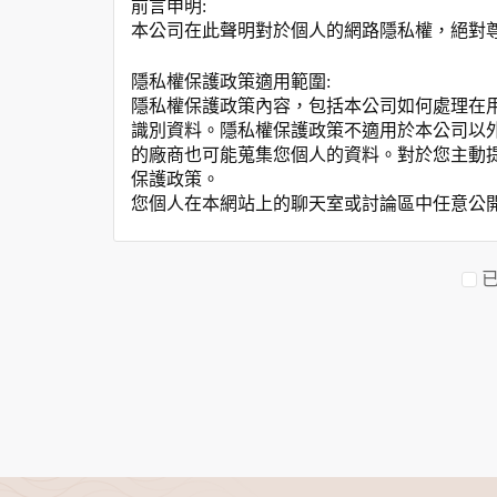
前言申明:
本公司在此聲明對於個人的網路隱私權，絕對
隱私權保護政策適用範圍:
隱私權保護政策內容，包括本公司如何處理在
識別資料。隱私權保護政策不適用於本公司以
的廠商也可能蒐集您個人的資料。對於您主動
保護政策。
您個人在本網站上的聊天室或討論區中任意公
資料的蒐集與使用方式:
為了在本網站提供您最佳的互動性服務，可能
本網站在您使用服務信箱、問卷調查等互動性
於一般瀏覽時，伺服器會自行記錄相關行徑，包
參考依據，此記錄為內部應用，決不對外公布
為提供精確的服務，我們會將收集的問卷調查
明文字，但不涉及特定個人之資料。
除非取得您的同意或其他法令之特別規定，本
在您於本網站註冊帳號、使用本網站相關產品
當客戶在本網站註冊時，我們會取得您的姓名