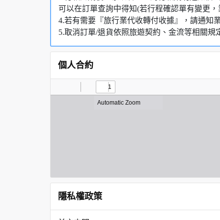
可以在訂單查詢中得知(若行程確認單有變更，
4.若有需要『旅行業代收轉付收據』，請通知
5.取消訂單/退貨依照旅遊契約、金流等相關規
個人合約
隱私權政策