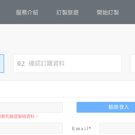
服務介紹
訂製旅遊
開始訂製
02
確認訂購資料
驗證/登入
購需先驗證聯絡資料。
E m a i l