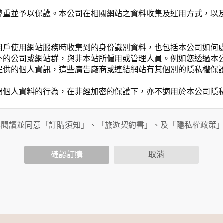
尊重並予以保護。本公司在相關網站之資料收集及運用方式，以
用戶使用網站服務時收集到的身份識別資料，也包括本公司如何
外的公司或網站群，與非本站所僱用或管理人員。例如您透過本
提供的個人資訊，這些廣告廠商或連結網站有其個別的隱私權保
開個人資料的行為，在非經加密的保護下，亦不適用於本公司隱
已閱讀並同意「訂購須知」、「旅遊契約書」、及「隱私權政策
會請您提供相關個人的資料，其範圍如下：
功能時，會保留您所提供的姓名、電子郵件地址、聯絡方式及使
括您使用連線設備的 IP 位址、使用時間、使用的瀏覽器、瀏
確認訂購
取消
。
內容進行統計與分析，分析結果之統計數據或說明文字呈現，除
網站絕不會將您的個人資料揭露予第三人或使用於蒐集目的以外
、服務、活動或贈獎時，本網站會收集您的個人識別資料，本網
、電話、住址、身份證字號、電子郵件、出生日期、性別、行業