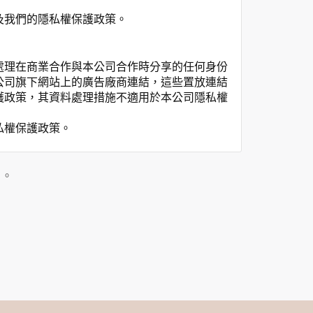
及我們的隱私權保護政策。
處理在商業合作與本公司合作時分享的任何身份
公司旗下網站上的廣告廠商連結，這些置放連結
護政策，其資料處理措施不適用於本公司隱私權
私權保護政策。
」。
用時間等。
覽及點選資料記錄等，做為我們增進網站服務的
供內部研究外，我們會視需要公佈統計數據及說
之其他用途。
站也可以從商業夥伴處取得個人資料。
等相關資料，當您註冊成功，並登入使用我們的