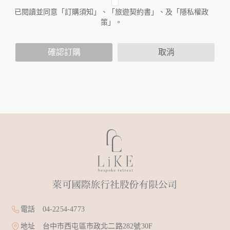
人員。例如您透過本公司旗下網站上的廣告廠商連結，這些置
已閱讀並同意「訂購須知」、「旅遊契約書」、及「隱私權政
放連結的廠商也可能蒐集您個人的資料。對於您主動提供的個
策」。
人資訊，這些廣告廠商或連結網站有其個別的隱私權保護政
策，其資料處理措施不適用於本公司隱私權保護政策。
您個人在本網站上的聊天室或討論區中任意公開個人資料的行
確認訂購
取消
為，在非經加密的保護下，亦不適用於本公司隱私權保護政
策。
資料的蒐集與使用方式:
為了在本網站提供您最佳的互動性服務，可能會請您提供相關
個人的資料，其範圍如下：
本網站在您使用服務信箱、問卷調查等互動性功能時，會保留
您所提供的姓名、電子郵件地址、聯絡方式及使用時間等。
於一般瀏覽時，伺服器會自行記錄相關行徑，包括您使用連線
設備的 IP 位址、使用時間、使用的瀏覽器、瀏覽及點選資料記
錄等，做為我們增進網站服務的參考依據，此記錄為內部應
用，決不對外公布。
為提供精確的服務，我們會將收集的問卷調查內容進行統計與
分析，分析結果之統計數據或說明文字呈現，除供內部研究
外，我們會視需要公佈統計數據及說明文字，但不涉及特定個
電話 04-2254-4773
人之資料。
除非取得您的同意或其他法令之特別規定，本網站絕不會將您
地址 台中市西屯區市政北二路282號30F