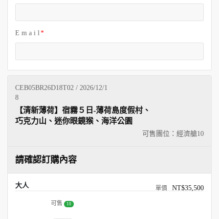
E m a i l
CEB05BR26D18T02 / 2026/12/1
8
【清新薄荷】宿霧５日-薄荷島度假村、
巧克力山、迷你眼鏡猴、海洋公園
可售團位：經濟艙
10
請確認訂購內容
大人
NT$35,500
可售
10