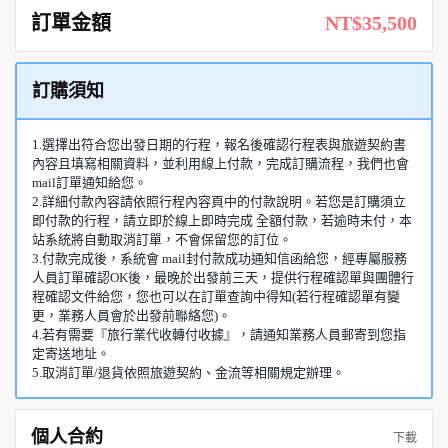
訂單金額
NT$35,500
訂購須知
1.選擇出符合您出發日期的行程，報名後確認行程表與旅遊契約書
內容且填寫相關資料，並利用線上付款，完成訂購流程，我們也會
mail訂單通知給您。
2.詳細付款內容請依照行程內容頁中的付款說明。若您是訂購須立
即付款的行程，請立即於線上即時完成 全額付款，若逾時未付，本
站系統將自動取消訂單，不會保留您的訂位。
3.付款完成後，系統會 mail封付款成功通知信函給您，經專屬服務
人員訂單確認OK後，最晚於出發前三天，提供行程確認單與團體行
程確認文件給您，您也可以在訂單查詢中得知(若行程確認單有變
更，業務人員會於出發前聯絡您)。
4.若有需要『旅行業代收轉付收據』，請通知業務人員郵寄到您指
定寄送地址。
5.取消訂單/退貨依照旅遊契約、金流等相關規定辦理。
個人合約
下載