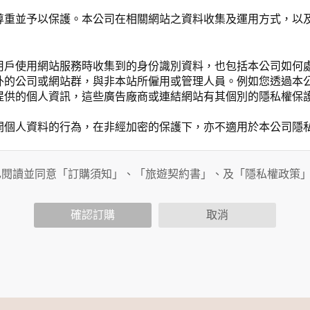
尊重並予以保護。本公司在相關網站之資料收集及運用方式，以
用戶使用網站服務時收集到的身份識別資料，也包括本公司如何
外的公司或網站群，與非本站所僱用或管理人員。例如您透過本
提供的個人資訊，這些廣告廠商或連結網站有其個別的隱私權保
開個人資料的行為，在非經加密的保護下，亦不適用於本公司隱
已閱讀並同意「訂購須知」、「旅遊契約書」、及「隱私權政策
會請您提供相關個人的資料，其範圍如下：
功能時，會保留您所提供的姓名、電子郵件地址、聯絡方式及使
括您使用連線設備的 IP 位址、使用時間、使用的瀏覽器、瀏
確認訂購
取消
。
內容進行統計與分析，分析結果之統計數據或說明文字呈現，除
網站絕不會將您的個人資料揭露予第三人或使用於蒐集目的以外
、服務、活動或贈獎時，本網站會收集您的個人識別資料，本網
、電話、住址、身份證字號、電子郵件、出生日期、性別、行業