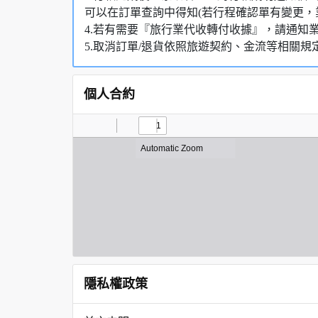
可以在訂單查詢中得知(若行程確認單有變更，
4.若有需要『旅行業代收轉付收據』，請通知
5.取消訂單/退貨依照旅遊契約、金流等相關規
個人合約
隱私權政策