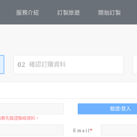
服務介紹
訂製旅遊
開始訂製
02
確認訂購資料
驗證/登入
購需先驗證聯絡資料。
E m a i l