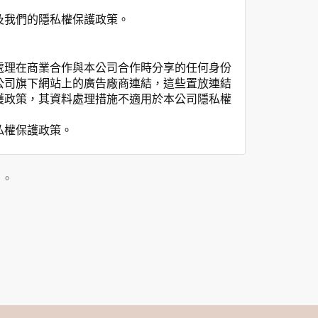
及我們的隱私權保護政策。
處理在商業合作與本公司合作時分享的任何身份
公司旗下網站上的廣告廠商連結，這些置放連結
護政策，其資料處理措施不適用於本公司隱私權
私權保護政策。
」。
用時間等。
覽及點選資料記錄等，做為我們增進網站服務的
供內部研究外，我們會視需要公佈統計數據及說
之其他用途。
站也可以從商業夥伴處取得個人資料。
等相關資料，當您註冊成功，並登入使用我們的