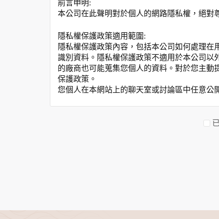
前言申明:
本公司在此聲明對於個人的網路隱私權，絕對
隱私權保護政策適用範圍:
隱私權保護政策內容，包括本公司如何處理在
識別資料。隱私權保護政策不適用於本公司以
的廠商也可能蒐集您個人的資料。對於您主動
保護政策。
您個人在本網站上的聊天室或討論區中任意公
資料的蒐集與使用方式:
為了在本網站提供您最佳的互動性服務，可能
本網站在您使用服務信箱、問卷調查等互動性
於一般瀏覽時，伺服器會自行記錄相關行徑，包
參考依據，此記錄為內部應用，決不對外公布
為提供精確的服務，我們會將收集的問卷調查
明文字，但不涉及特定個人之資料。
除非取得您的同意或其他法令之特別規定，本
在您於本網站註冊帳號、使用本網站相關產品
當客戶在本網站註冊時，我們會取得您的姓名