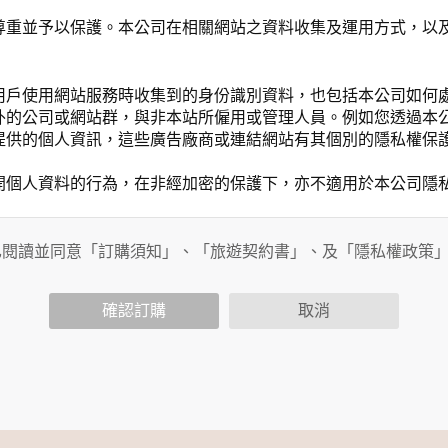
尊重並予以保護。本公司在相關網站之資料收集及運用方式，以
用戶使用網站服務時收集到的身份識別資料，也包括本公司如何
外的公司或網站群，與非本站所僱用或管理人員。例如您透過本
提供的個人資訊，這些廣告廠商或連結網站有其個別的隱私權保
開個人資料的行為，在非經加密的保護下，亦不適用於本公司隱
已閱讀並同意「訂購須知」、「旅遊契約書」、及「隱私權政策
會請您提供相關個人的資料，其範圍如下：
功能時，會保留您所提供的姓名、電子郵件地址、聯絡方式及使
括您使用連線設備的 IP 位址、使用時間、使用的瀏覽器、瀏
確認訂購
取消
。
內容進行統計與分析，分析結果之統計數據或說明文字呈現，除
網站絕不會將您的個人資料揭露予第三人或使用於蒐集目的以外
、服務、活動或贈獎時，本網站會收集您的個人識別資料，本網
、電話、住址、身份證字號、電子郵件、出生日期、性別、行業