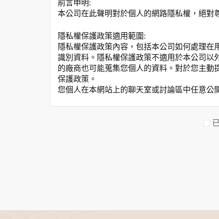
前言申明:
本公司在此聲明對於個人的網路隱私權，絕對
隱私權保護政策適用範圍:
隱私權保護政策內容，包括本公司如何處理在
識別資料。隱私權保護政策不適用於本公司以
的廠商也可能蒐集您個人的資料。對於您主動
保護政策。
您個人在本網站上的聊天室或討論區中任意公
資料的蒐集與使用方式:
為了在本網站提供您最佳的互動性服務，可能
本網站在您使用服務信箱、問卷調查等互動性
於一般瀏覽時，伺服器會自行記錄相關行徑，包
參考依據，此記錄為內部應用，決不對外公布
為提供精確的服務，我們會將收集的問卷調查
明文字，但不涉及特定個人之資料。
除非取得您的同意或其他法令之特別規定，本
在您於本網站註冊帳號、使用本網站相關產品
當客戶在本網站註冊時，我們會取得您的姓名