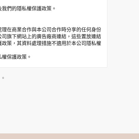
及我們的隱私權保護政策。
處理在商業合作與本公司合作時分享的任何身份
公司旗下網站上的廣告廠商連結，這些置放連結
護政策，其資料處理措施不適用於本公司隱私權
私權保護政策。
」。
用時間等。
覽及點選資料記錄等，做為我們增進網站服務的
供內部研究外，我們會視需要公佈統計數據及說
之其他用途。
站也可以從商業夥伴處取得個人資料。
等相關資料，當您註冊成功，並登入使用我們的