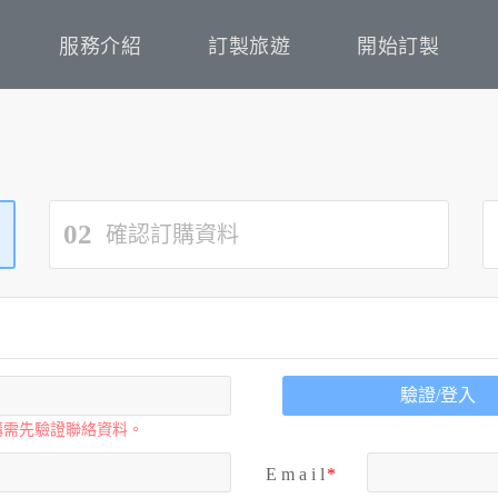
服務介紹
訂製旅遊
開始訂製
02
確認訂購資料
驗證/登入
購需先驗證聯絡資料。
E m a i l