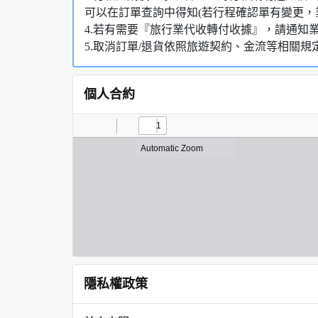
可以在訂單查詢中得知(若行程確認單有變更，
4.若有需要『旅行業代收轉付收據』，請通知
5.取消訂單/退貨依照旅遊契約、金流等相關規
個人合約
隱私權政策