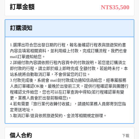
訂單金額
NT$35,500
訂購須知
1.選擇出符合您出發日期的行程，報名後確認行程表與旅遊契約書
內容且填寫相關資料，並利用線上付款，完成訂購流程，我們也會
mail訂單通知給您。
2.詳細付款內容請依照行程內容頁中的付款說明。若您是訂購須立
即付款的行程，請立即於線上即時完成 全額付款，若逾時未付，本
站系統將自動取消訂單，不會保留您的訂位。
3.付款完成後，系統會 mail封付款成功通知信函給您，經專屬服務
人員訂單確認OK後，最晚於出發前三天，提供行程確認單與團體行
程確認文件給您，您也可以在訂單查詢中得知(若行程確認單有變
更，業務人員會於出發前聯絡您)。
4.若有需要『旅行業代收轉付收據』，請通知業務人員郵寄到您指
定寄送地址。
5.取消訂單/退貨依照旅遊契約、金流等相關規定辦理。
個人合約
下載