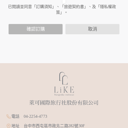
人員。例如您透過本公司旗下網站上的廣告廠商連結，這些置
已閱讀並同意「訂購須知」、「旅遊契約書」、及「隱私權政
放連結的廠商也可能蒐集您個人的資料。對於您主動提供的個
策」。
人資訊，這些廣告廠商或連結網站有其個別的隱私權保護政
策，其資料處理措施不適用於本公司隱私權保護政策。
您個人在本網站上的聊天室或討論區中任意公開個人資料的行
確認訂購
取消
為，在非經加密的保護下，亦不適用於本公司隱私權保護政
策。
資料的蒐集與使用方式:
為了在本網站提供您最佳的互動性服務，可能會請您提供相關
個人的資料，其範圍如下：
本網站在您使用服務信箱、問卷調查等互動性功能時，會保留
您所提供的姓名、電子郵件地址、聯絡方式及使用時間等。
於一般瀏覽時，伺服器會自行記錄相關行徑，包括您使用連線
設備的 IP 位址、使用時間、使用的瀏覽器、瀏覽及點選資料記
錄等，做為我們增進網站服務的參考依據，此記錄為內部應
用，決不對外公布。
為提供精確的服務，我們會將收集的問卷調查內容進行統計與
分析，分析結果之統計數據或說明文字呈現，除供內部研究
外，我們會視需要公佈統計數據及說明文字，但不涉及特定個
電話 04-2254-4773
人之資料。
除非取得您的同意或其他法令之特別規定，本網站絕不會將您
地址 台中市西屯區市政北二路282號30F