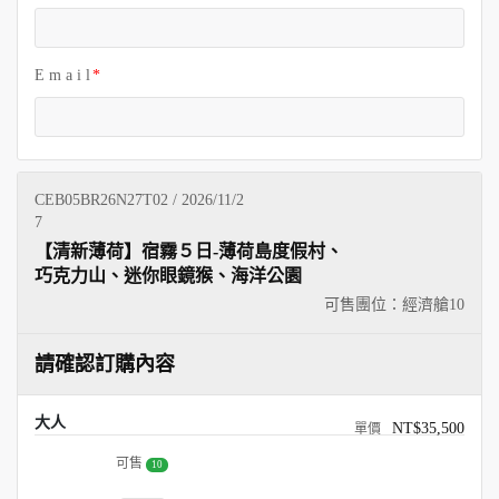
E m a i l
CEB05BR26N27T02 / 2026/11/2
7
【清新薄荷】宿霧５日-薄荷島度假村、
巧克力山、迷你眼鏡猴、海洋公園
可售團位：經濟艙
10
請確認訂購內容
大人
NT$35,500
可售
10