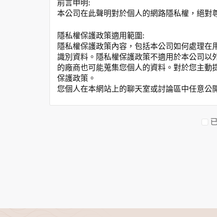
前言申明:
本公司在此聲明對於個人的網路隱私權，絕對
隱私權保護政策適用範圍:
隱私權保護政策內容，包括本公司如何處理在
識別資料。隱私權保護政策不適用於本公司以
的廠商也可能蒐集您個人的資料。對於您主動
保護政策。
您個人在本網站上的聊天室或討論區中任意公
資料的蒐集與使用方式:
為了在本網站提供您最佳的互動性服務，可能
本網站在您使用服務信箱、問卷調查等互動性
於一般瀏覽時，伺服器會自行記錄相關行徑，包
參考依據，此記錄為內部應用，決不對外公布
為提供精確的服務，我們會將收集的問卷調查
明文字，但不涉及特定個人之資料。
除非取得您的同意或其他法令之特別規定，本
在您於本網站註冊帳號、使用本網站相關產品
當客戶在本網站註冊時，我們會取得您的姓名