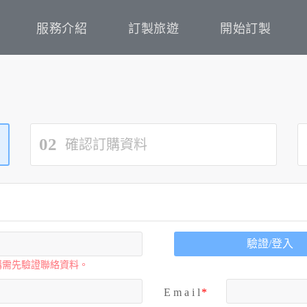
服務介紹
訂製旅遊
開始訂製
02
確認訂購資料
驗證/登入
購需先驗證聯絡資料。
E m a i l