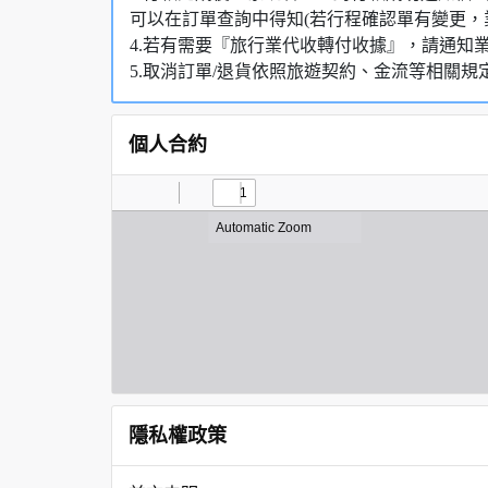
可以在訂單查詢中得知(若行程確認單有變更，
4.若有需要『旅行業代收轉付收據』，請通知
5.取消訂單/退貨依照旅遊契約、金流等相關規
個人合約
隱私權政策