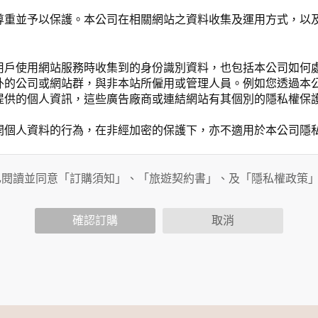
尊重並予以保護。本公司在相關網站之資料收集及運用方式，以
用戶使用網站服務時收集到的身份識別資料，也包括本公司如何
外的公司或網站群，與非本站所僱用或管理人員。例如您透過本
提供的個人資訊，這些廣告廠商或連結網站有其個別的隱私權保
開個人資料的行為，在非經加密的保護下，亦不適用於本公司隱
已閱讀並同意「訂購須知」、「旅遊契約書」、及「隱私權政策
會請您提供相關個人的資料，其範圍如下：
功能時，會保留您所提供的姓名、電子郵件地址、聯絡方式及使
括您使用連線設備的 IP 位址、使用時間、使用的瀏覽器、瀏
確認訂購
取消
。
內容進行統計與分析，分析結果之統計數據或說明文字呈現，除
網站絕不會將您的個人資料揭露予第三人或使用於蒐集目的以外
、服務、活動或贈獎時，本網站會收集您的個人識別資料，本網
、電話、住址、身份證字號、電子郵件、出生日期、性別、行業