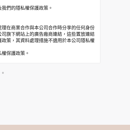
及我們的隱私權保護政策。
處理在商業合作與本公司合作時分享的任何身份
公司旗下網站上的廣告廠商連結，這些置放連結
護政策，其資料處理措施不適用於本公司隱私權
私權保護政策。
」。
用時間等。
覽及點選資料記錄等，做為我們增進網站服務的
供內部研究外，我們會視需要公佈統計數據及說
之其他用途。
站也可以從商業夥伴處取得個人資料。
等相關資料，當您註冊成功，並登入使用我們的