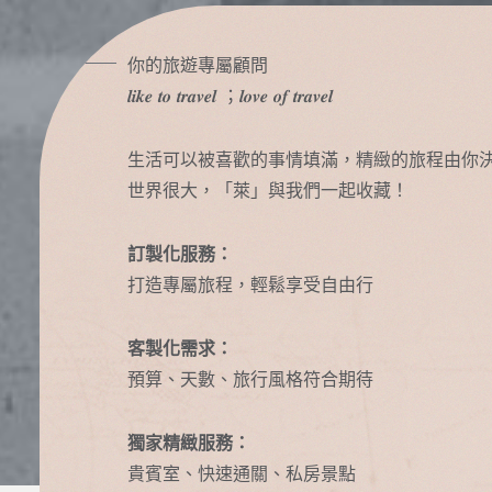
你的旅遊專屬顧問
𝒍𝒊𝒌𝒆 𝒕𝒐 𝒕𝒓𝒂𝒗𝒆𝒍 ；𝒍𝒐𝒗𝒆 𝒐𝒇 𝒕𝒓𝒂𝒗𝒆𝒍
生活可以被喜歡的事情填滿，精緻的旅程由你
世界很大，「萊」與我們一起收藏！
訂製化服務：
打造專屬旅程，輕鬆享受自由行
客製化需求：
預算、天數、旅行風格符合期待
獨家精緻服務：
貴賓室、快速通關、私房景點