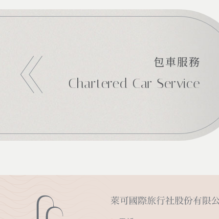
包車服務
Chartered Car Service