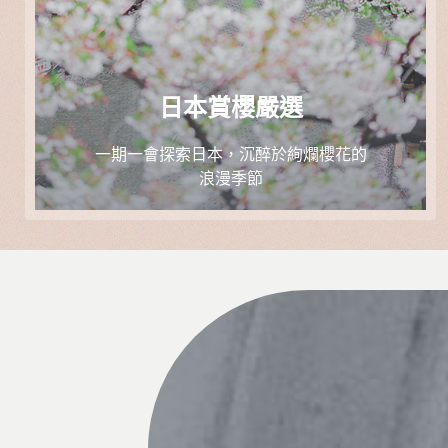
日本賞櫻嚴選
一期一會探索日本，沉醉於絢爛櫻花的
浪漫季節