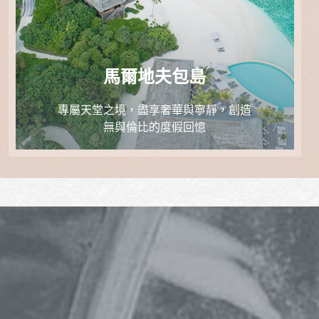
馬爾地夫包島
專屬天堂之境，盡享奢華與寧靜，創造
無與倫比的度假回憶