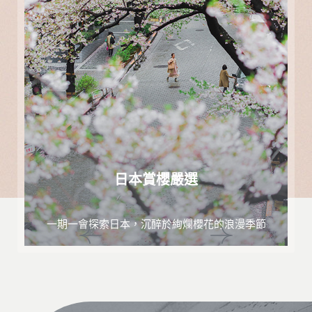
日本賞櫻嚴選
一期一會探索日本，沉醉於絢爛櫻花的浪漫季節