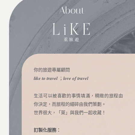
About
你的旅遊專屬顧問
𝒍𝒊𝒌𝒆 𝒕𝒐 𝒕𝒓𝒂𝒗𝒆𝒍 ；𝒍𝒐𝒗𝒆 𝒐𝒇 𝒕𝒓𝒂𝒗𝒆𝒍
生活可以被喜歡的事情填滿，精緻的旅程由
你決定，而旅程的細碎由我們策劃。
世界很大，「萊」與我們一起收藏！
訂製化服務：