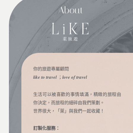
About
你的旅遊專屬顧問
𝒍𝒊𝒌𝒆 𝒕𝒐 𝒕𝒓𝒂𝒗𝒆𝒍 ；𝒍𝒐𝒗𝒆 𝒐𝒇 𝒕𝒓𝒂𝒗𝒆𝒍
生活可以被喜歡的事情填滿，精緻的旅程由
你決定，而旅程的細碎由我們策劃。
世界很大，「萊」與我們一起收藏！
訂製化服務：