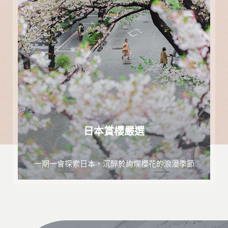
日本賞櫻嚴選
一期一會探索日本，沉醉於絢爛櫻花的浪漫季節