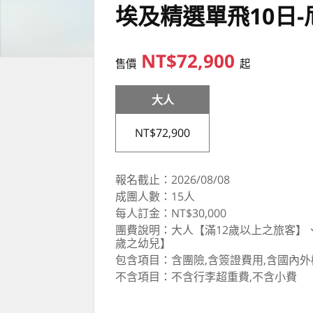
埃及精選單飛10日
NT$72,900
售價
起
大人
NT$72,900
報名截止：2026/08/08
成團人數：15人
每人訂金：NT$30,000
團費說明：大人【滿12歲以上之旅客】、
歲之幼兒】
包含項目：含團險,含簽證費用,含國內
不含項目：不含行李超重費,不含小費