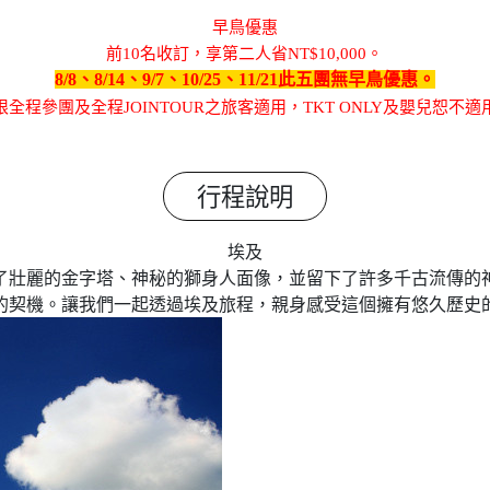
早鳥優惠
前10名收訂，享第二人省NT$10,000。
8/8、8/14、9/7、10/25、11/21此五團無早鳥優惠。
全程參團及全程JOINTOUR之旅客適用，TKT ONLY及嬰兒恕不
行程說明
埃及
了壯麗的金字塔、神秘的獅身人面像，並留下了許多千古流傳的
的契機。讓我們一起透過埃及旅程，親身感受這個擁有悠久歷史