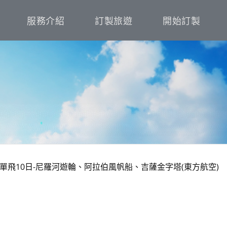
服務介紹
訂製旅遊
開始訂製
單飛10日-尼羅河遊輪、阿拉伯風帆船、吉薩金字塔(東方航空)