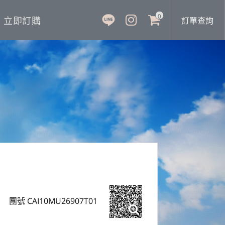
0
立即訂購
訂單查詢
團號 CAI10MU26907T01