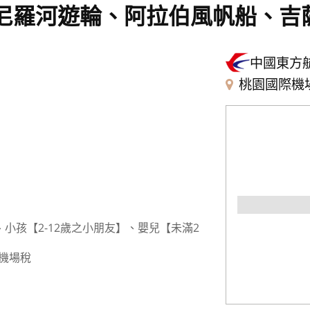
-尼羅河遊輪、阿拉伯風帆船、吉
中國東方
桃園國際機
小孩【2-12歲之小朋友】、嬰兒【未滿2
外機場稅