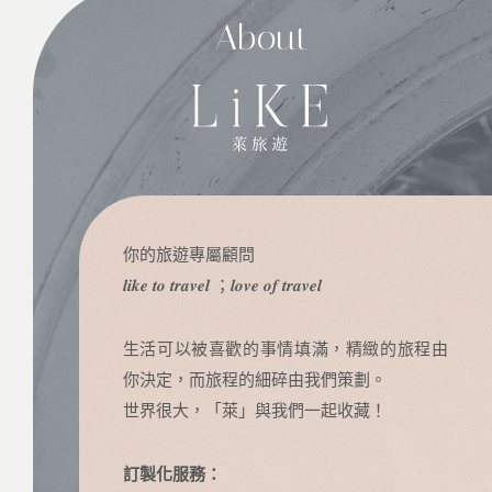
About
你的旅遊專屬顧問
𝒍𝒊𝒌𝒆 𝒕𝒐 𝒕𝒓𝒂𝒗𝒆𝒍 ；𝒍𝒐𝒗𝒆 𝒐𝒇 𝒕𝒓𝒂𝒗𝒆𝒍
生活可以被喜歡的事情填滿，精緻的旅程由
你決定，而旅程的細碎由我們策劃。
世界很大，「萊」與我們一起收藏！
訂製化服務：