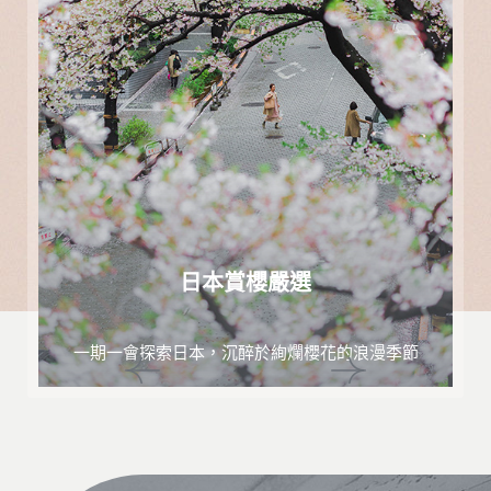
日本賞櫻嚴選
一期一會探索日本，沉醉於絢爛櫻花的浪漫季節