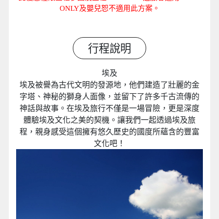
ONLY及嬰兒恕不適用此方案。
行程說明
埃及
埃及被譽為古代文明的發源地，他們建造了壯麗的金
字塔、神秘的獅身人面像，並留下了許多千古流傳的
神話與故事。在埃及旅行不僅是一場冒險，更是深度
體驗埃及文化之美的契機。讓我們一起透過埃及旅
程，親身感受這個擁有悠久歷史的國度所蘊含的豐富
文化吧！