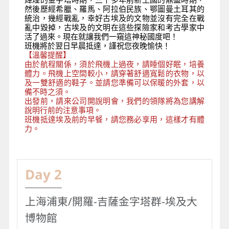
輝煌的金字塔時期，三千多年前新王國的鼎盛時期，
然後歷經希臘、羅馬、阿拉伯民族、鄂圖曼土耳其的
統治，幾經戰亂，幸好古埃及的文物並沒有完全在戰
亂中毀掉，古埃及的文明在這些探險家和考古學家中
活了過來。現在就讓我們一窺這神秘國度吧！
班機將於翌日早晨抵達，謹祝您夜晚愉快！
【溫馨提醒】
由於航程關係，須於飛機上過夜，請睡個好眠，培養
體力。飛機上空間較小，請穿著舒適寬鬆的衣物，以
及一雙舒適的鞋子。並請您準備可以保暖的外套，以
備不時之須。
出發前，請來公司開說明會，我們的領隊將為您講解
說明行前的注意事項。
班機抵達埃及前的早餐，請您務必享用，這樣才有體
力。
Day 2
上海浦東/開羅-吉薩金字塔群-埃及大
博物館