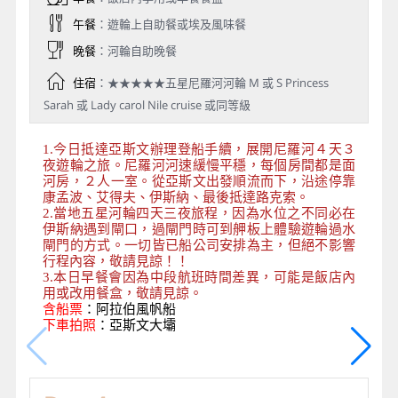
午餐
：遊輪上自助餐或埃及風味餐
晚餐
：河輪自助晚餐
住宿
：★★★★★五星尼羅河河輪 M 或 S Princess
Sarah 或 Lady carol Nile cruise 或同等級
1.今日抵達亞斯文辦理登船手續，展開尼羅河４天３
夜遊輪之旅。尼羅河河速緩慢平穩，每個房間都是面
河房，２人一室。從亞斯文出發順流而下，沿途停靠
康孟波、艾得夫、伊斯納、最後抵達路克索。
2.當地五星河輪四天三夜旅程，因為水位之不同必在
伊斯納遇到閘口，過閘門時可到舺板上體驗遊輪過水
閘門的方式。一切皆已船公司安排為主，但絕不影響
行程內容，敬請見諒！！
3.本日早餐會因為中段航班時間差異，可能是飯店內
用或改用餐盒，敬請見諒。
含船票
：
阿拉伯風帆船
下車拍照
：亞斯文大壩