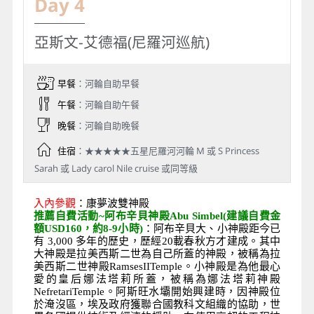
Day 4
亞斯文-艾德福(尼羅河巡航)
早餐
：河輪自助早餐
午餐
：河輪自助午餐
晚餐
：河輪自助晚餐
住宿
：★★★★★五星尼羅河河輪 M 或 S Princess
Sarah 或 Lady carol Nile cruise 或同等級
入內參觀
：康夢波雙神殿
推薦自費活動~阿布辛貝神殿Abu Simbel(建議自費金
額USD160，約8-9小時)
：阿布辛貝大、小神殿距今已
有 3,000 多年的歷史，歷經20載春秋方才建成。其中
大神殿是拉美西斯二世為自己所蓋的神殿，被稱為拉
美西斯二世神殿RamsesIITemple。小神殿是為他最心
愛的皇后娜法塔莉所蓋，被稱為娜法塔莉神殿
NefretariTemple。阿斯旺水壩開始興建時，因神殿位
於淹沒區，埃及政府獲聯合國教科文組織的協助，世