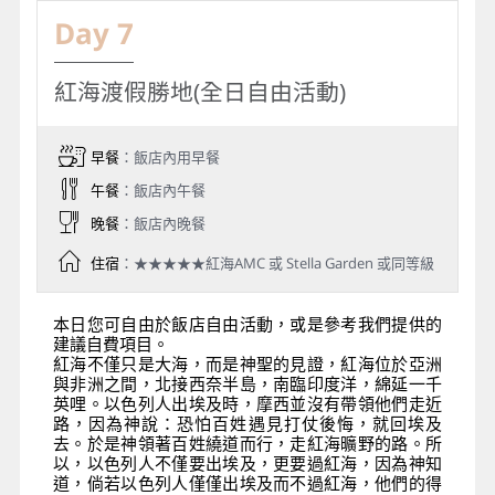
Day 7
紅海渡假勝地(全日自由活動)
早餐
：飯店內用早餐
午餐
：飯店內午餐
晚餐
：飯店內晚餐
住宿
：★★★★★紅海AMC 或 Stella Garden 或同等級
本日您可自由於飯店自由活動，或是參考我們提供的
建議自費項目。
紅海不僅只是大海，而是神聖的見證，紅海位於亞洲
與非洲之間，北接西奈半島，南臨印度洋，綿延一千
英哩。以色列人出埃及時，摩西並沒有帶領他們走近
路，因為神說：恐怕百姓遇見打仗後悔，就回埃及
去。於是神領著百姓繞道而行，走紅海曠野的路。所
以，以色列人不僅要出埃及，更要過紅海，因為神知
道，倘若以色列人僅僅出埃及而不過紅海，他們的得