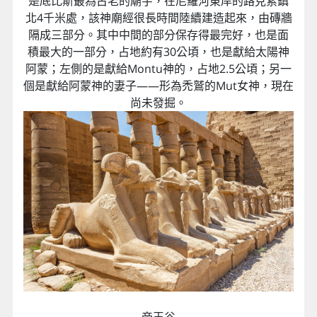
是底比斯最為古老的廟宇，在尼羅河東岸的路克索鎮
北4千米處，該神廟經很長時間陸續建造起來，由磚牆
隔成三部分。其中中間的部分保存得最完好，也是面
積最大的一部分，占地約有30公頃，也是獻給太陽神
阿蒙；左側的是獻給Montu神的，占地2.5公頃；另一
個是獻給阿蒙神的妻子——形為禿鷲的Mut女神，現在
尚未發掘。
帝王谷