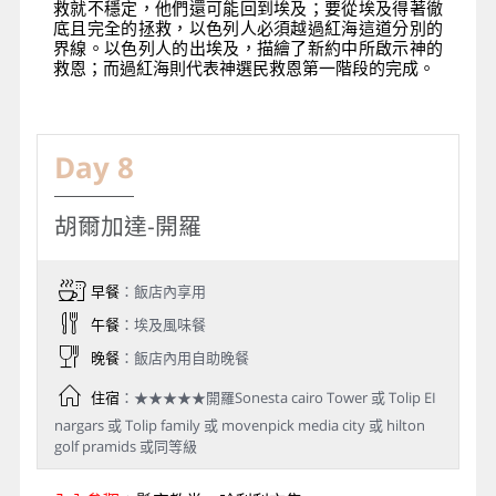
救就不穩定，他們還可能回到埃及；要從埃及得著徹
底且完全的拯救，以色列人必須越過紅海這道分別的
界線。以色列人的出埃及，描繪了新約中所啟示神的
救恩；而過紅海則代表神選民救恩第一階段的完成。
Day 8
胡爾加達-開羅
早餐
：飯店內享用
午餐
：埃及風味餐
晚餐
：飯店內用自助晚餐
住宿
：★★★★★開羅Sonesta cairo Tower 或 Tolip EI
nargars 或 Tolip family 或 movenpick media city 或 hilton
golf pramids 或同等級