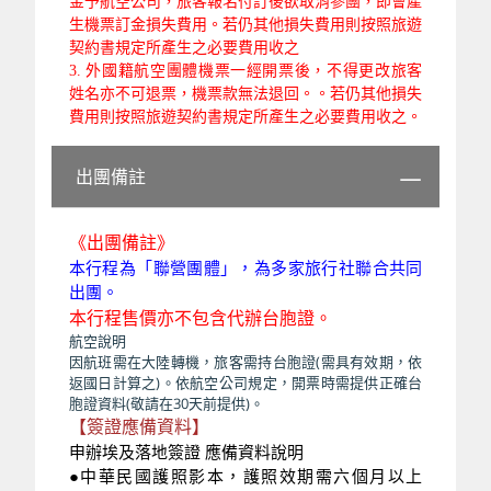
金予航空公司，旅客報名付訂後欲取消參團，即會產
生機票訂金損失費用。若仍
其他損失費用則按照旅遊
契約書規定所產生之必要費用收之
3.
外國籍
航空團體機票一經開票後，不得更改旅客
姓名亦不可退票，機票款無法退回。。若仍
其他損失
費用則按照旅遊契約書規定所產生之必要費用收之。
出團備註
《出團備註》
本行程為「聯營團體」，為多家旅行社聯合共同
出團。
本行程售價亦不包含代辦台胞證。
航空說明
因航班需在大陸轉機，旅客需持台胞證(需具有效期，依
返國日計算之)。依航空公司規定，開票時需提供正確台
胞證資料(敬請在30天前提供)。
【簽證應備資料】
申辦埃及落地簽證 應備資料說明
●中華民國護照影本，護照效期需六個月以上