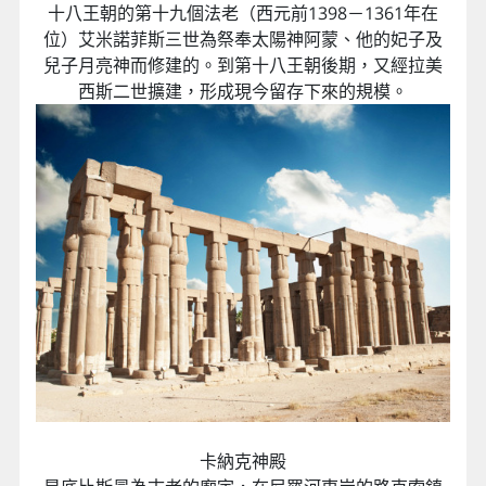
十八王朝的第十九個法老（西元前1398－1361年在
位）艾米諾菲斯三世為祭奉太陽神阿蒙、他的妃子及
兒子月亮神而修建的。到第十八王朝後期，又經拉美
西斯二世擴建，形成現今留存下來的規模。
卡納克神殿