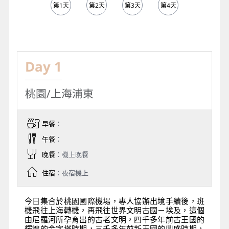
第1天
第2天
第3天
第4天
第5天
Day 1
桃園/上海浦東
早餐
：
午餐
：
晚餐
：機上晚餐
住宿
：夜宿機上
今日集合於桃園國際機場，專人協辦出境手續後，班
機飛往上海轉機，再飛往世界文明古國－埃及，這個
由尼羅河所孕育出的古老文明，四千多年前古王國的