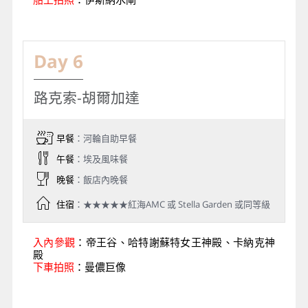
船上拍照
：伊斯納水閘
Day 6
路克索-胡爾加達
早餐
：河輪自助早餐
午餐
：埃及風味餐
晚餐
：飯店內晚餐
住宿
：★★★★★紅海AMC 或 Stella Garden 或同等級
入內參觀
：帝王谷、哈特謝蘇特女王神殿、卡納克神
殿
下車拍照
：曼儂巨像