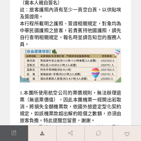
（需本人親自簽名）
註：旅客護照內須有至少一頁空白頁，以供貼埃
及簽證用。
本行程所載明之護照、簽證相關規定，對象均為
中華民國護照之旅客，若貴賓持他國護照，請先
自行查明相關規定，報名時並請告知您的服務人
員。
1.本團所使用航空公司的票價規則，無法辦理退
票（無退票價值），因此本團機票一經開出若取
消，將損失全額機票款，依國外旅遊定型化契約
規定，如該機票款超出解約賠償之數額，亦須由
旅客負擔。特此提醒您留意，謝謝。
2.本行程最低出團人數為16人以上（含），最多
為45人以下（含），台灣地區將派遣合格領隊隨