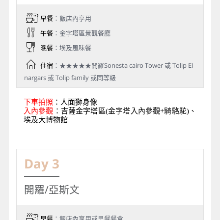
早餐
：飯店內享用
午餐
：金字塔區景觀餐廳
晚餐
：埃及風味餐
住宿
：★★★★★開羅Sonesta cairo Tower 或 Tolip EI
nargars 或 Tolip family 或同等級
下車拍照
：人面獅身像
入內參觀
：吉薩金字塔區(金字塔入內參觀+騎駱駝)、
埃及大博物館
Day 3
開羅/亞斯文
早餐
：飯店內享用或早餐餐盒