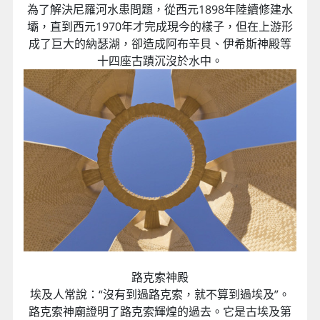
為了解決尼羅河水患問題，從西元1898年陸續修建水
壩，直到西元1970年才完成現今的樣子，但在上游形
成了巨大的納瑟湖，卻造成阿布辛貝、伊希斯神殿等
十四座古蹟沉沒於水中。
路克索神殿
埃及人常說：“沒有到過路克索，就不算到過埃及”。
路克索神廟證明了路克索輝煌的過去。它是古埃及第