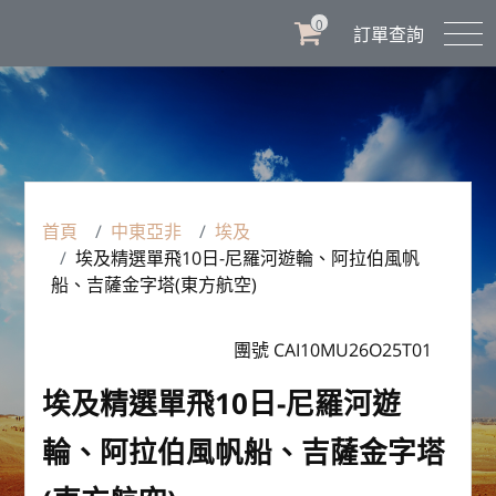
0
訂單查詢
首頁
中東亞非
埃及
埃及精選單飛10日-尼羅河遊輪、阿拉伯風帆
船、吉薩金字塔(東方航空)
團號 CAI10MU26O25T01
埃及精選單飛10日-尼羅河遊
輪、阿拉伯風帆船、吉薩金字塔