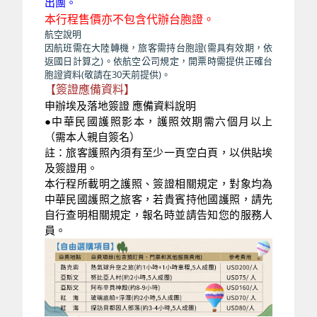
出團。
本行程售價亦不包含代辦台胞證。
航空說明
因航班需在大陸轉機，旅客需持台胞證(需具有效期，依
返國日計算之)。依航空公司規定，開票時需提供正確台
胞證資料(敬請在30天前提供)。
【簽證應備資料】
申辦埃及落地簽證 應備資料說明
●中華民國護照影本，護照效期需六個月以上
（需本人親自簽名）
註：旅客護照內須有至少一頁空白頁，以供貼埃
及簽證用。
本行程所載明之護照、簽證相關規定，對象均為
中華民國護照之旅客，若貴賓持他國護照，請先
自行查明相關規定，報名時並請告知您的服務人
員。