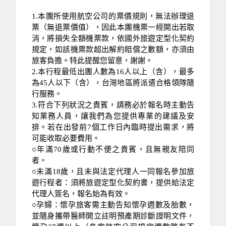
1.本團所使用航空公司的票價規則，無法辦理退
票（無退票價值），因此本團機票一經開出若取
消，將損失全額機票款，依國外旅遊定型化契約
規定，如該機票款超出解約賠償之數額，亦須由
旅客負擔。特此提醒您留意，謝謝。
2.本行程最低出團人數為16人以上（含），最多
為45人以下（含），台灣地區將派遣合格領隊隨
行服務。
3.符合下列狀況之貴賓，請務必於報名時主動告
知業務人員，讓我們為您提供專業的建議及安
排。若在出發前7個工作日內臨時提出需求，將
可能收取必要費用。
○年滿70歲或行動不便之貴賓，且無親友陪同
者。
○未滿18歲，且未與法定代理人一同報名參加旅
遊行程者：須將旅遊定型化契約書，提供給法定
代理人簽名，報名始為有效。
○孕婦：懷孕旅客需主動告知懷孕週數及胎數，
並隨身攜帶醫師開立註明預產期診斷證明文件，