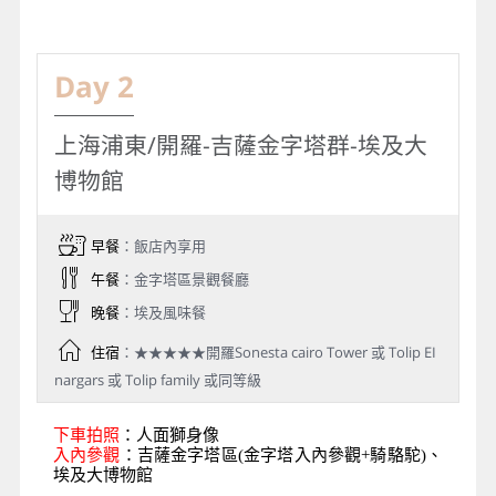
Day 2
上海浦東/開羅-吉薩金字塔群-埃及大
博物館
早餐
：飯店內享用
午餐
：金字塔區景觀餐廳
晚餐
：埃及風味餐
住宿
：★★★★★開羅Sonesta cairo Tower 或 Tolip EI
nargars 或 Tolip family 或同等級
下車拍照
：人面獅身像
入內參觀
：吉薩金字塔區(金字塔入內參觀+騎駱駝)、
埃及大博物館