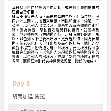
本日您可自由於飯店自由活動，或是參考我們提供的
建議自費項目。
紅海不僅只是大海，而是神聖的見證，紅海位於亞洲
與非洲之間，北接西奈半島，南臨印度洋，綿延一千
英哩。以色列人出埃及時，摩西並沒有帶領他們走近
路，因為神說：恐怕百姓遇見打仗後悔，就回埃及
去。於是神領著百姓繞道而行，走紅海曠野的路。所
以，以色列人不僅要出埃及，更要過紅海，因為神知
道，倘若以色列人僅僅出埃及而不過紅海，他們的得
救就不穩定，他們還可能回到埃及；要從埃及得著徹
底且完全的拯救，以色列人必須越過紅海這道分別的
界線。以色列人的出埃及，描繪了新約中所啟示神的
救恩；而過紅海則代表神選民救恩第一階段的完成。
Day 8
胡爾加達-開羅