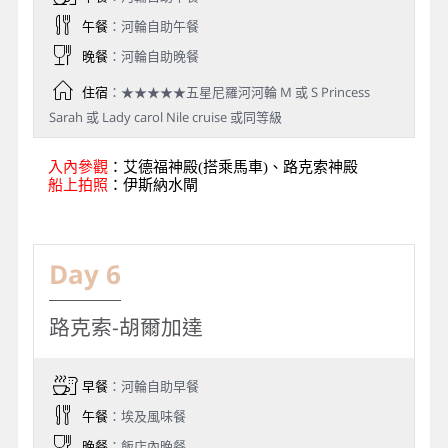
午餐
：河輪自助午餐
晚餐
：河輪自助晚餐
住宿
：★★★★★五星尼羅河河輪 M 或 S Princess
Sarah 或 Lady carol Nile cruise 或同等級
入內參觀
：艾德福神殿(搭乘馬車)、路克索神殿
船上拍照
：伊斯納水閘
Day 6
路克索-胡爾加達
早餐
：河輪自助早餐
午餐
：埃及風味餐
晚餐
：飯店內晚餐