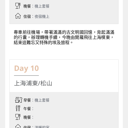
晚餐
：機上套餐
住宿
：夜宿機上
專車前往機場，帶著滿滿的古文明國回憶，背起滿滿
的行囊，辦理轉機手續，今晚由開羅飛往上海樸東，
結束這難忘又特殊的埃及旅程。
Day 10
上海浦東/松山
早餐
：機上套餐
午餐
：
晚餐
：
住宿
：溫暖的家