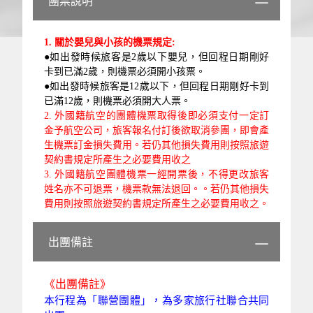
團票說明
1.
關於嬰兒與小孩的機票規定:
●如出發時候旅客是2歲以下嬰兒，但回程日期剛好
卡到已滿2歲，則機票必須開小孩票。
●如出發時候旅客是12歲以下，但回程日期剛好卡到
已滿12歲，則機票必須開大人票。
2.
外國
籍航空的團體機票取得後即必須支付一定訂
金予航空公司，旅客報名付訂後欲取消參團，即會產
生機票訂金損失費用。若仍
其他損失費用則按照旅遊
契約書規定所產生之必要費用收之
3.
外國籍
航空團體機票一經開票後，不得更改旅客
姓名亦不可退票，機票款無法退回。。若仍
其他損失
費用則按照旅遊契約書規定所產生之必要費用收之。
出團備註
《出團備註》
本行程為「聯營團體」，為多家旅行社聯合共同