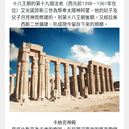
十八王朝的第十九個法老（西元前1398－1361年在
位）艾米諾菲斯三世為祭奉太陽神阿蒙、他的妃子及
兒子月亮神而修建的。到第十八王朝後期，又經拉美
西斯二世擴建，形成現今留存下來的規模。
卡納克神殿