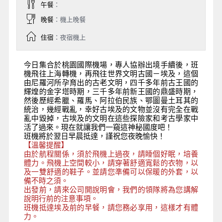
午餐
：
晚餐
：機上晚餐
住宿
：夜宿機上
今日集合於桃園國際機場，專人協辦出境手續後，班
機飛往上海轉機，再飛往世界文明古國－埃及，這個
由尼羅河所孕育出的古老文明，四千多年前古王國的
輝煌的金字塔時期，三千多年前新王國的鼎盛時期，
然後歷經希臘、羅馬、阿拉伯民族、鄂圖曼土耳其的
統治，幾經戰亂，幸好古埃及的文物並沒有完全在戰
亂中毀掉，古埃及的文明在這些探險家和考古學家中
活了過來。現在就讓我們一窺這神秘國度吧！
班機將於翌日早晨抵達，謹祝您夜晚愉快！
【溫馨提醒】
由於航程關係，須於飛機上過夜，請睡個好眠，培養
體力。飛機上空間較小，請穿著舒適寬鬆的衣物，以
及一雙舒適的鞋子。並請您準備可以保暖的外套，以
備不時之須。
出發前，請來公司開說明會，我們的領隊將為您講解
說明行前的注意事項。
班機抵達埃及前的早餐，請您務必享用，這樣才有體
力。