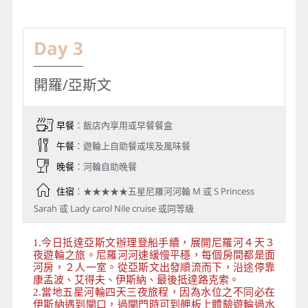
Day 3
開羅/亞斯文
早餐
：飯店內享用或早餐餐盒
午餐
：遊輪上自助餐或埃及風味餐
晚餐
：河輪自助晚餐
住宿
：★★★★★五星尼羅河河輪 M 或 S Princess
Sarah 或 Lady carol Nile cruise 或同等級
1.今日抵達亞斯文辦理登船手續，展開尼羅河４天３
夜遊輪之旅。尼羅河河速緩慢平穩，每個房間都是面
河房，２人一室。從亞斯文出發順流而下，沿途停靠
康孟波、艾得夫、伊斯納、最後抵達路克索。
2.當地五星河輪四天三夜旅程，因為水位之不同必在
伊斯納遇到閘口，過閘門時可到舺板上體驗遊輪過水