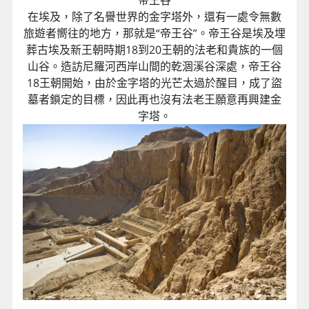
在埃及，除了名譽世界的金字塔外，還有一處令無數
旅遊者嚮往的地方，那就是“帝王谷”。帝王谷是埃及埋
葬古埃及新王朝時期18到20王朝的法老和貴族的一個
山谷。造訪尼羅河西岸山間的乾涸溪谷深處，帝王谷
18王朝開始，由於金字塔的光芒太過於醒目，成了盜
墓者鎖定的目標，因此再也沒有法老王願意再興建金
字塔。