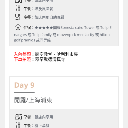
早餐
：飯店內享用
午餐
：埃及風味餐
晚餐
：飯店內用自助晚餐
住宿
：★★★★★開羅Sonesta cairo Tower 或 Tolip EI
nargars 或 Tolip family 或 movenpick media city 或 hilton
golf pramids 或同等級
入內參觀
：懸空教堂、哈利利市集
下車拍照
：穆罕默德清真寺
Day 9
開羅/上海浦東
早餐
：飯店內享用
午餐
：機上套餐