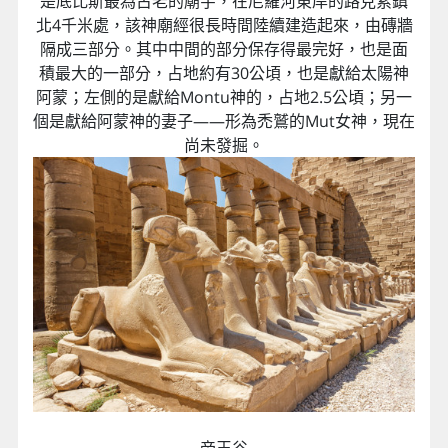
是底比斯最為古老的廟宇，在尼羅河東岸的路克索鎮
北4千米處，該神廟經很長時間陸續建造起來，由磚牆
隔成三部分。其中中間的部分保存得最完好，也是面
積最大的一部分，占地約有30公頃，也是獻給太陽神
阿蒙；左側的是獻給Montu神的，占地2.5公頃；另一
個是獻給阿蒙神的妻子——形為禿鷲的Mut女神，現在
尚未發掘。
帝王谷