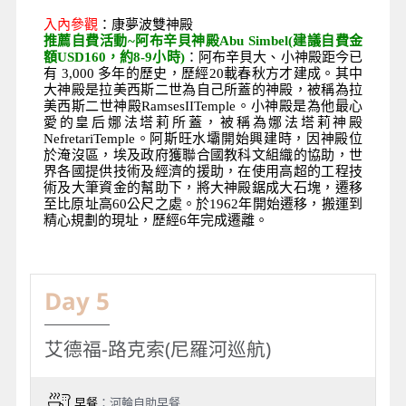
入內參觀
：康夢波雙神殿
推薦自費活動~阿布辛貝神殿Abu Simbel(建議自費金
額USD160，約8-9小時)
：阿布辛貝大、小神殿距今已
有 3,000 多年的歷史，歷經20載春秋方才建成。其中
大神殿是拉美西斯二世為自己所蓋的神殿，被稱為拉
美西斯二世神殿RamsesIITemple。小神殿是為他最心
愛的皇后娜法塔莉所蓋，被稱為娜法塔莉神殿
NefretariTemple。阿斯旺水壩開始興建時，因神殿位
於淹沒區，埃及政府獲聯合國教科文組織的協助，世
界各國提供技術及經濟的援助，在使用高超的工程技
術及大筆資金的幫助下，將大神殿鋸成大石塊，遷移
至比原址高60公尺之處。於1962年開始遷移，搬運到
精心規劃的現址，歷經6年完成遷離。
Day 5
艾德福-路克索(尼羅河巡航)
早餐
：河輪自助早餐