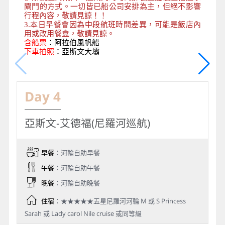
閘門的方式。一切皆已船公司安排為主，但絕不影響
行程內容，敬請見諒！！
3.本日早餐會因為中段航班時間差異，可能是飯店內
用或改用餐盒，敬請見諒。
含船票
：
阿拉伯風帆船
下車拍照
：亞斯文大壩
Day 4
亞斯文-艾德福(尼羅河巡航)
早餐
：河輪自助早餐
午餐
：河輪自助午餐
晚餐
：河輪自助晚餐
住宿
：★★★★★五星尼羅河河輪 M 或 S Princess
Sarah 或 Lady carol Nile cruise 或同等級