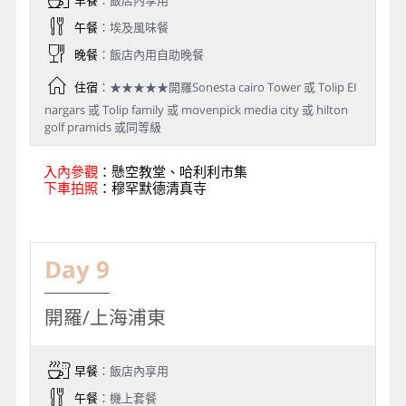
早餐
：飯店內享用
午餐
：埃及風味餐
晚餐
：飯店內用自助晚餐
住宿
：★★★★★開羅Sonesta cairo Tower 或 Tolip EI
nargars 或 Tolip family 或 movenpick media city 或 hilton
golf pramids 或同等級
入內參觀
：懸空教堂、哈利利市集
下車拍照
：穆罕默德清真寺
Day 9
開羅/上海浦東
早餐
：飯店內享用
午餐
：機上套餐