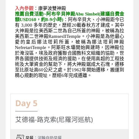
入內參觀
：康夢波雙神殿
推薦自費活動~阿布辛貝神殿Abu Simbel(建議自費金
額USD160，約8-9小時)
：阿布辛貝大、小神殿距今已
有 3,000 多年的歷史，歷經20載春秋方才建成。其中
大神殿是拉美西斯二世為自己所蓋的神殿，被稱為拉
美西斯二世神殿RamsesIITemple。小神殿是為他最心
愛的皇后娜法塔莉所蓋，被稱為娜法塔莉神殿
NefretariTemple。阿斯旺水壩開始興建時，因神殿位
於淹沒區，埃及政府獲聯合國教科文組織的協助，世
界各國提供技術及經濟的援助，在使用高超的工程技
術及大筆資金的幫助下，將大神殿鋸成大石塊，遷移
至比原址高60公尺之處。於1962年開始遷移，搬運到
精心規劃的現址，歷經6年完成遷離。
Day 5
艾德福-路克索(尼羅河巡航)
早餐
：河輪自助早餐