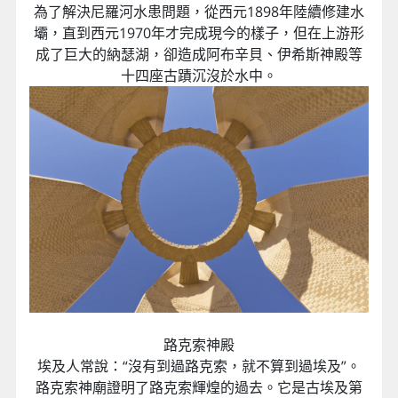
為了解決尼羅河水患問題，從西元1898年陸續修建水
壩，直到西元1970年才完成現今的樣子，但在上游形
成了巨大的納瑟湖，卻造成阿布辛貝、伊希斯神殿等
十四座古蹟沉沒於水中。
路克索神殿
埃及人常說：“沒有到過路克索，就不算到過埃及”。
路克索神廟證明了路克索輝煌的過去。它是古埃及第