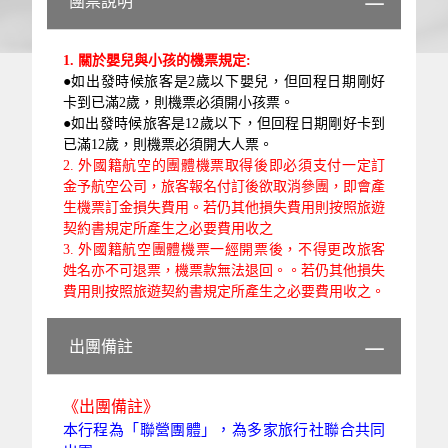
團票說明
1.
關於嬰兒與小孩的機票規定:
●如出發時候旅客是2歲以下嬰兒，但回程日期剛好
卡到已滿2歲，則機票必須開小孩票。
●如出發時候旅客是12歲以下，但回程日期剛好卡到
已滿12歲，則機票必須開大人票。
2.
外國
籍航空的團體機票取得後即必須支付一定訂
金予航空公司，旅客報名付訂後欲取消參團，即會產
生機票訂金損失費用。若仍
其他損失費用則按照旅遊
契約書規定所產生之必要費用收之
3.
外國籍
航空團體機票一經開票後，不得更改旅客
姓名亦不可退票，機票款無法退回。。若仍
其他損失
費用則按照旅遊契約書規定所產生之必要費用收之。
出團備註
《出團備註》
本行程為「聯營團體」，為多家旅行社聯合共同