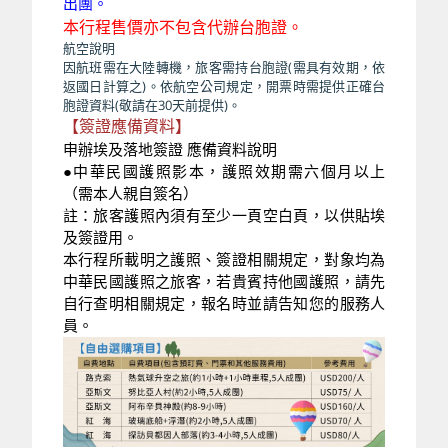
出團。
本行程售價亦不包含代辦台胞證。
航空說明
因航班需在大陸轉機，旅客需持台胞證(需具有效期，依
返國日計算之)。依航空公司規定，開票時需提供正確台
胞證資料(敬請在30天前提供)。
【簽證應備資料】
申辦埃及落地簽證 應備資料說明
●中華民國護照影本，護照效期需六個月以上
（需本人親自簽名）
註：旅客護照內須有至少一頁空白頁，以供貼埃
及簽證用。
本行程所載明之護照、簽證相關規定，對象均為
中華民國護照之旅客，若貴賓持他國護照，請先
自行查明相關規定，報名時並請告知您的服務人
員。