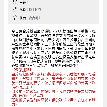
午餐
：
晚餐
：機上晚餐
住宿
：夜宿機上
今日集合於桃園國際機場，專人協辦出境手續後，班
機飛往上海轉機，再飛往世界文明古國－埃及，這個
由尼羅河所孕育出的古老文明，四千多年前古王國的
輝煌的金字塔時期，三千多年前新王國的鼎盛時期，
然後歷經希臘、羅馬、阿拉伯民族、鄂圖曼土耳其的
統治，幾經戰亂，幸好古埃及的文物並沒有完全在戰
亂中毀掉，古埃及的文明在這些探險家和考古學家中
活了過來。現在就讓我們一窺這神秘國度吧！
班機將於翌日早晨抵達，謹祝您夜晚愉快！
【溫馨提醒】
由於航程關係，須於飛機上過夜，請睡個好眠，培養
體力。飛機上空間較小，請穿著舒適寬鬆的衣物，以
及一雙舒適的鞋子。並請您準備可以保暖的外套，以
備不時之須。
出發前，請來公司開說明會，我們的領隊將為您講解
說明行前的注意事項。
班機抵達埃及前的早餐，請您務必享用，這樣才有體
力。