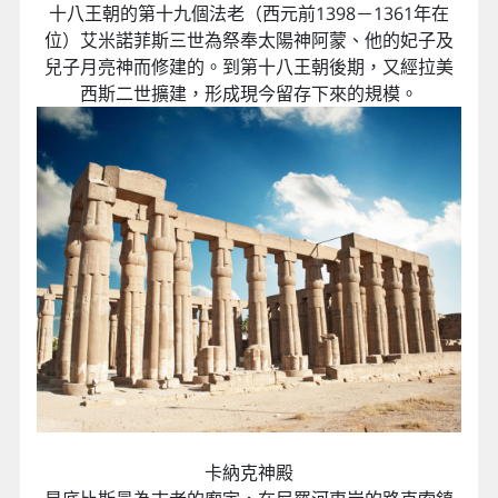
十八王朝的第十九個法老（西元前1398－1361年在
位）艾米諾菲斯三世為祭奉太陽神阿蒙、他的妃子及
兒子月亮神而修建的。到第十八王朝後期，又經拉美
西斯二世擴建，形成現今留存下來的規模。
卡納克神殿