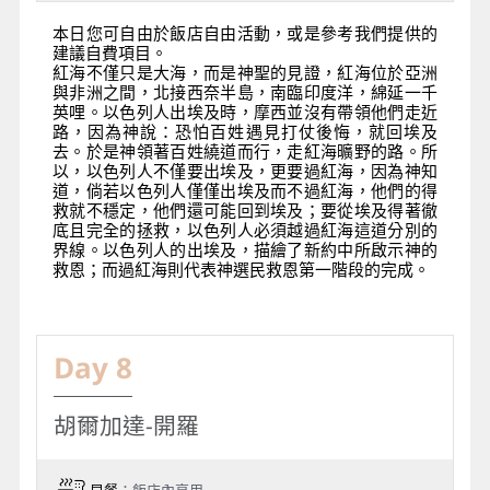
本日您可自由於飯店自由活動，或是參考我們提供的
建議自費項目。
紅海不僅只是大海，而是神聖的見證，紅海位於亞洲
與非洲之間，北接西奈半島，南臨印度洋，綿延一千
英哩。以色列人出埃及時，摩西並沒有帶領他們走近
路，因為神說：恐怕百姓遇見打仗後悔，就回埃及
去。於是神領著百姓繞道而行，走紅海曠野的路。所
以，以色列人不僅要出埃及，更要過紅海，因為神知
道，倘若以色列人僅僅出埃及而不過紅海，他們的得
救就不穩定，他們還可能回到埃及；要從埃及得著徹
底且完全的拯救，以色列人必須越過紅海這道分別的
界線。以色列人的出埃及，描繪了新約中所啟示神的
救恩；而過紅海則代表神選民救恩第一階段的完成。
Day 8
胡爾加達-開羅