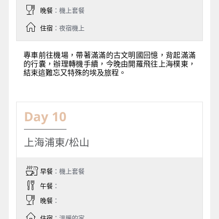
晚餐
：機上套餐
住宿
：夜宿機上
專車前往機場，帶著滿滿的古文明國回憶，背起滿滿
的行囊，辦理轉機手續，今晚由開羅飛往上海樸東，
結束這難忘又特殊的埃及旅程。
Day 10
上海浦東/松山
早餐
：機上套餐
午餐
：
晚餐
：
住宿
：溫暖的家