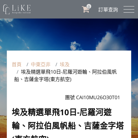
0
訂單查詢
首頁
中東亞非
埃及
埃及精選單飛10日-尼羅河遊輪、阿拉伯風帆
船、吉薩金字塔(東方航空)
團號 CAI10MU26O30T01
埃及精選單飛10日-尼羅河遊
輪、阿拉伯風帆船、吉薩金字塔