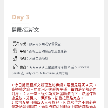
Day 3
開羅/亞斯文
早餐
：飯店內享用或早餐餐盒
午餐
：遊輪上自助餐或埃及風味餐
晚餐
：河輪自助晚餐
住宿
：★★★★★五星尼羅河河輪 M 或 S Princess
Sarah 或 Lady carol Nile cruise 或同等級
1.今日抵達亞斯文辦理登船手續，展開尼羅河４天３
夜遊輪之旅。尼羅河河速緩慢平穩，每個房間都是面
河房，２人一室。從亞斯文出發順流而下，沿途停靠
康孟波、艾得夫、伊斯納、最後抵達路克索。
2.當地五星河輪四天三夜旅程，因為水位之不同必在
伊斯納遇到閘口，過閘門時可到舺板上體驗遊輪過水