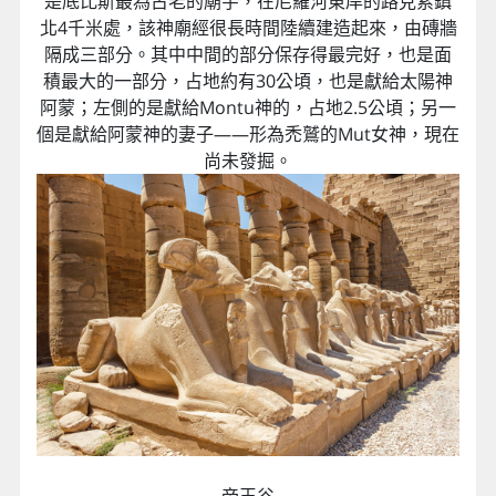
是底比斯最為古老的廟宇，在尼羅河東岸的路克索鎮
北4千米處，該神廟經很長時間陸續建造起來，由磚牆
隔成三部分。其中中間的部分保存得最完好，也是面
積最大的一部分，占地約有30公頃，也是獻給太陽神
阿蒙；左側的是獻給Montu神的，占地2.5公頃；另一
個是獻給阿蒙神的妻子——形為禿鷲的Mut女神，現在
尚未發掘。
帝王谷