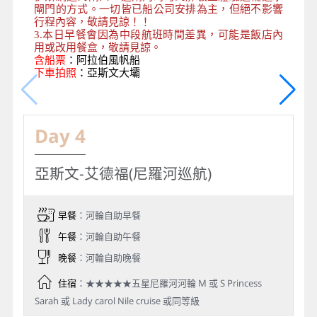
閘門的方式。一切皆已船公司安排為主，但絕不影響
行程內容，敬請見諒！！
3.本日早餐會因為中段航班時間差異，可能是飯店內
用或改用餐盒，敬請見諒。
含船票
：
阿拉伯風帆船
下車拍照
：亞斯文大壩
Day 4
亞斯文-艾德福(尼羅河巡航)
早餐
：河輪自助早餐
午餐
：河輪自助午餐
晚餐
：河輪自助晚餐
住宿
：★★★★★五星尼羅河河輪 M 或 S Princess
Sarah 或 Lady carol Nile cruise 或同等級