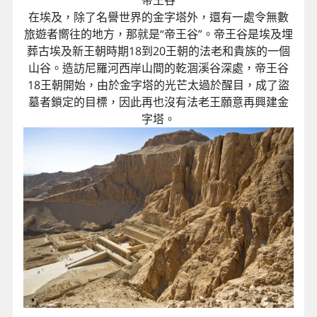
在埃及，除了名譽世界的金字塔外，還有一處令無數
旅遊者嚮往的地方，那就是“帝王谷”。帝王谷是埃及埋
葬古埃及新王朝時期18到20王朝的法老和貴族的一個
山谷。造訪尼羅河西岸山間的乾涸溪谷深處，帝王谷
18王朝開始，由於金字塔的光芒太過於醒目，成了盜
墓者鎖定的目標，因此再也沒有法老王願意再興建金
字塔。