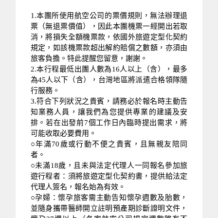
1.本團所使用航空公司的票價規則，無法辦理退
票（無退票價值），因此本團機票一經開出若取
消，將損失全額機票款，依國外旅遊定型化契約
規定，如該機票款超出解約賠償之數額，亦須由
旅客負擔。特此提醒您留意，謝謝。
2.本行程最低出團人數為16人以上（含），最多
為45人以下（含），台灣地區將派遣合格領隊隨
行服務。
3.符合下列狀況之貴賓，請務必於報名時主動告
知業務人員，讓我們為您提供專業的建議及安
排。若在出發前7個工作日內臨時提出需求，將
可能收取必要費用。
○年滿70歲或行動不便之貴賓，且無親友陪同
者。
○未滿18歲，且未與法定代理人一同報名參加旅
遊行程者：須將旅遊定型化契約書，提供給法定
代理人簽名，報名始為有效。
○孕婦：懷孕旅客需主動告知懷孕週數及胎數，
並隨身攜帶醫師開立註明預產期診斷證明文件，