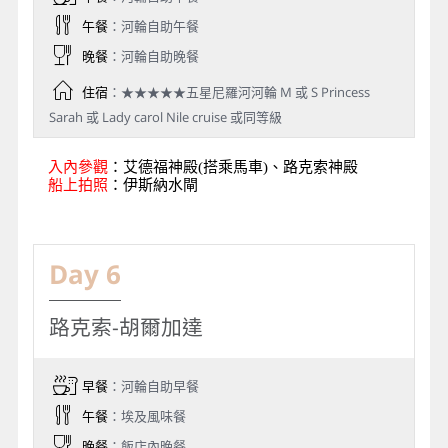
午餐
：河輪自助午餐
晚餐
：河輪自助晚餐
住宿
：★★★★★五星尼羅河河輪 M 或 S Princess
Sarah 或 Lady carol Nile cruise 或同等級
入內參觀
：艾德福神殿(搭乘馬車)、路克索神殿
船上拍照
：伊斯納水閘
Day 6
路克索-胡爾加達
早餐
：河輪自助早餐
午餐
：埃及風味餐
晚餐
：飯店內晚餐