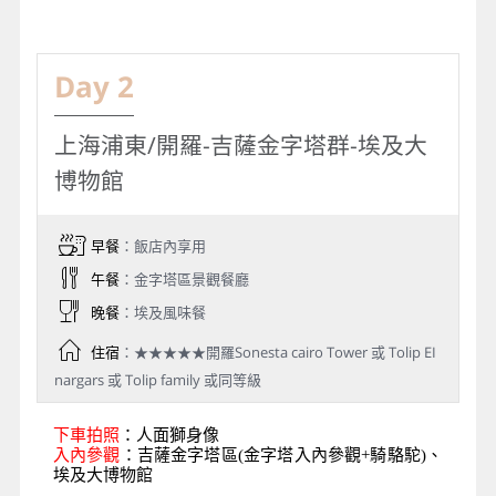
Day 2
上海浦東/開羅-吉薩金字塔群-埃及大
博物館
早餐
：飯店內享用
午餐
：金字塔區景觀餐廳
晚餐
：埃及風味餐
住宿
：★★★★★開羅Sonesta cairo Tower 或 Tolip EI
nargars 或 Tolip family 或同等級
下車拍照
：人面獅身像
入內參觀
：吉薩金字塔區(金字塔入內參觀+騎駱駝)、
埃及大博物館