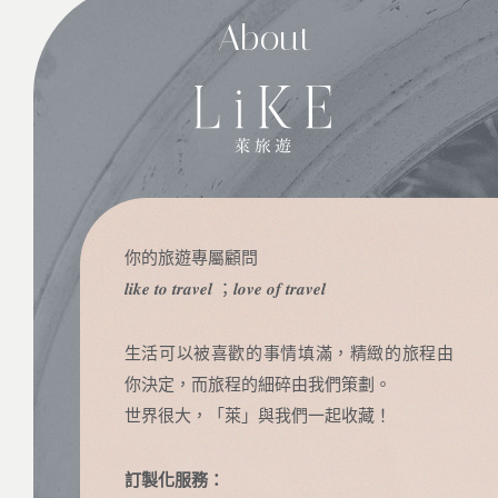
About
你的旅遊專屬顧問
𝒍𝒊𝒌𝒆 𝒕𝒐 𝒕𝒓𝒂𝒗𝒆𝒍 ；𝒍𝒐𝒗𝒆 𝒐𝒇 𝒕𝒓𝒂𝒗𝒆𝒍
生活可以被喜歡的事情填滿，精緻的旅程由
你決定，而旅程的細碎由我們策劃。
世界很大，「萊」與我們一起收藏！
訂製化服務：