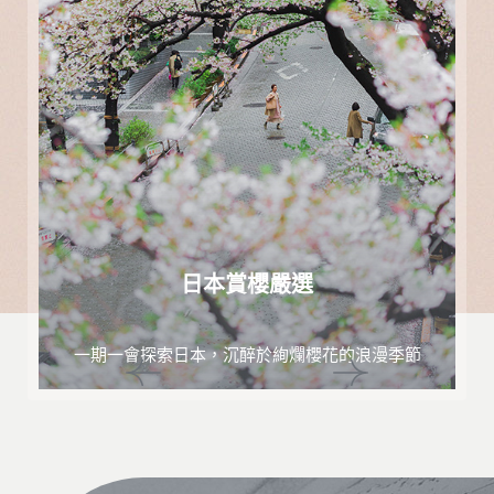
日本賞櫻嚴選
一期一會探索日本，沉醉於絢爛櫻花的浪漫季節