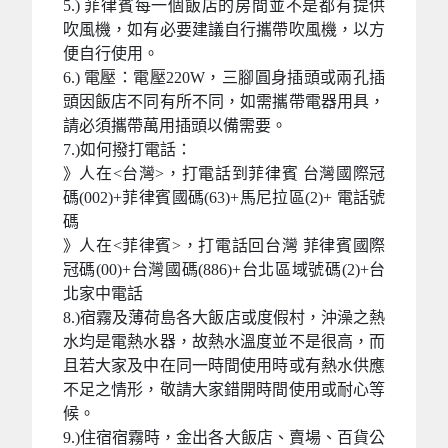
5.) 菲律賓每一個飯店的房間並不是都有提供
吹風機，如有必要建議自行攜帶吹風機，以方
便自行使用。
6.) 電壓：電壓220W，三腳圓身插頭或兩孔插
頭因飯店不同有所不同，如需攜帶電器用具，
請必須攜帶萬用插頭以備需要。
7.)如何撥打電話：
》人在<台灣>，打電話到菲律賓 台灣國際冠
碼(002)+菲律賓國碼(63)+馬尼拉區(2)+ 電話號
碼
》人在<菲律賓>，打電話回台灣 菲律賓國際
冠碼(00)+台灣國碼(886)+台北區域號碼(2)+台
北家中電話
8.)宿霧及薄荷島各大飯店或度假村，沖澡之熱
水均是電熱水器，故熱水溫度並不是很高，而
且若大家及中在同一時間使用時或有熱水供應
不足之情形，敬請大家錯開時間使用或耐心等
候。
9.)住宿宿霧時，金出各大飯店、賣場、百貨公