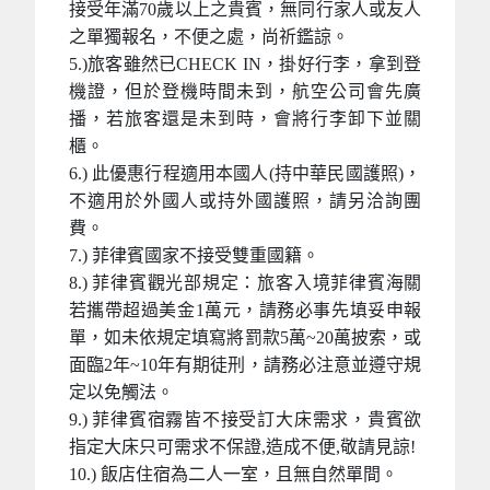
接受年滿70歲以上之貴賓，無同行家人或友人
之單獨報名，不便之處，尚祈鑑諒。
5.)旅客雖然已CHECK IN，掛好行李，拿到登
機證，但於登機時間未到，航空公司會先廣
播，若旅客還是未到時，會將行李卸下並關
櫃。
6.) 此優惠行程適用本國人(持中華民國護照)，
不適用於外國人或持外國護照，請另洽詢團
費。
7.) 菲律賓國家不接受雙重國籍。
8.) 菲律賓觀光部規定：旅客入境菲律賓海關
若攜帶超過美金1萬元，請務必事先填妥申報
單，如未依規定填寫將罰款5萬~20萬披索，或
面臨2年~10年有期徒刑，請務必注意並遵守規
定以免觸法。
9.) 菲律賓宿霧皆不接受訂大床需求，貴賓欲
指定大床只可需求不保證,造成不便,敬請見諒!
10.) 飯店住宿為二人一室，且無自然單間。