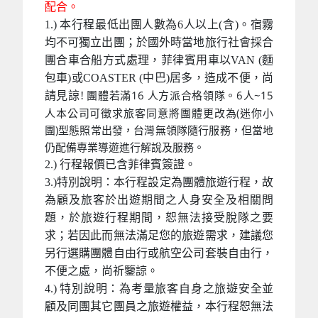
配合。
1.) 本行程最低出團人數為6人以上(含)。宿霧
均不可獨立出團；於國外時當地旅行社會採合
團合車合船方式處理，菲律賓用車以VAN (麵
包車)或COASTER (中巴)居多，造成不便，尚
團體若滿16 人方派合格領隊。6人~15
請見諒!
人本公司可徵求旅客同意將團體更改為(迷你小
團)型態照常出發，台灣無領隊隨行服務，但當地
仍配備專業導遊進行解說及服務。
2.) 行程報價已含菲律賓簽證。
3.)特別說明：本行程設定為團體旅遊行程，故
為顧及旅客於出遊期間之人身安全及相關問
題，於旅遊行程期間，恕無法接受脫隊之要
求；若因此而無法滿足您的旅遊需求，建議您
另行選購團體自由行或航空公司套裝自由行，
不便之處，尚祈鑒諒。
4.) 特別說明：為考量旅客自身之旅遊安全並
顧及同團其它團員之旅遊權益，本行程恕無法