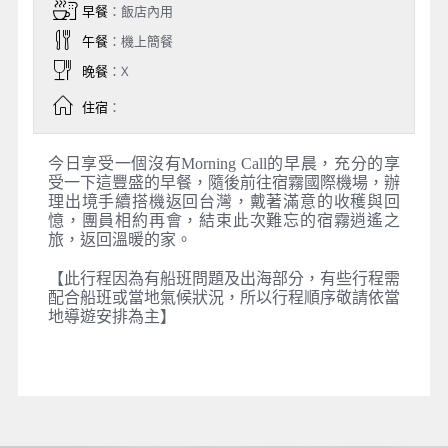
早餐
：飯店內用
午餐
：機上簡餐
晚餐
：X
住宿
：
今日享受一個沒有Morning Call的早晨，充分的享
受一下這豐盛的早餐，隨後前往宿霧國際機場，辦
理出境手續搭機返回台灣，戴著滿意的收穫與回
憶，團員相約再會，結束此次難忘的宿霧逍遙之
旅，返回溫暖的家。
【此行程因為有船班問題及出海部分，有些行程需
配合船班或當地氣候狀況，所以行程順序敬請依當
地導遊安排為主】