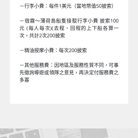
－行李小費：每件1美元（當地幣值50披索）
－宿霧～薄荷島船隻接駁行李小費 披索100
元 (每人每次)(去程、回程的上下船各算一
次，共計2次200披索
－精油按摩小費：每次200披索
－其他服務費：因地區及服務性質不同，可事
先徵詢導遊或領隊之意見，再決定付服務費之
多寡