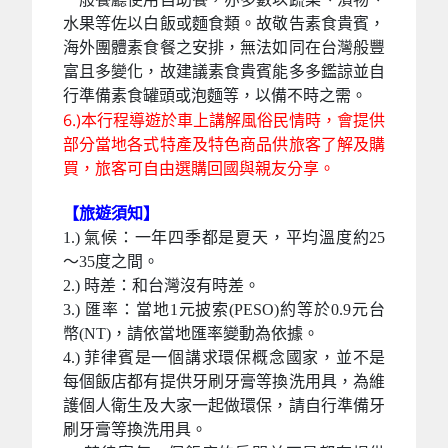
水果等佐以白飯或麵食類。故敬告素食貴賓，
海外團體素食餐之安排，無法如同在台灣般豐
富且多變化，故建議素食貴賓能多多鑑諒並自
行準備素食罐頭或泡麵等，以備不時之需。
6.)本行程導遊於車上講解風俗民情時，會提供
部分當地各式特產及特色商品供旅客了解及購
買，旅客可自由選購回國與親友分享。
【旅遊須知】
1.) 氣候：一年四季都是夏天，平均溫度約25
～35度之間。
2.) 時差：和台灣沒有時差。
3.) 匯率：當地1元披索(PESO)約等於0.9元台
幣(NT)，請依當地匯率變動為依據。
4.) 菲律賓是一個講求環保概念國家，並不是
每個飯店都有提供牙刷牙膏等換洗用具，為維
護個人衛生及大家一起做環保，請自行準備牙
刷牙膏等換洗用具。