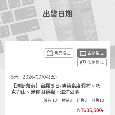
出發日期
月曆模式
表格模式
價格模式
5
天
2026/09/04(五)
【清新薄荷】宿霧５日-薄荷島度假村、巧
克力山、迷你眼鏡猴、海洋公園
機位
10
候補
0
已售
0
可售
10
NT$35,500
起