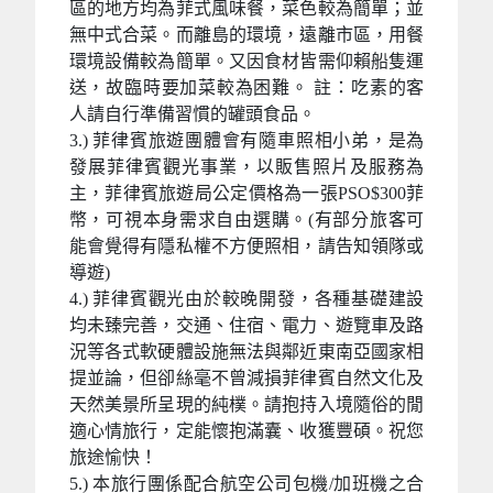
區的地方均為菲式風味餐，菜色較為簡單；並
無中式合菜。而離島的環境，遠離市區，用餐
環境設備較為簡單。又因食材皆需仰賴船隻運
送，故臨時要加菜較為困難。 註：吃素的客
人請自行準備習慣的罐頭食品。
3.) 菲律賓旅遊團體會有隨車照相小弟，是為
發展菲律賓觀光事業，以販售照片及服務為
主，菲律賓旅遊局公定價格為一張PSO$300菲
幣，可視本身需求自由選購。(有部分旅客可
能會覺得有隱私權不方便照相，請告知領隊或
導遊)
4.) 菲律賓觀光由於較晚開發，各種基礎建設
均未臻完善，交通、住宿、電力、遊覽車及路
況等各式軟硬體設施無法與鄰近東南亞國家相
提並論，但卻絲毫不曾減損菲律賓自然文化及
天然美景所呈現的純樸。請抱持入境隨俗的閒
適心情旅行，定能懷抱滿囊、收獲豐碩。祝您
旅途愉快！
5.) 本旅行團係配合航空公司包機/加班機之合