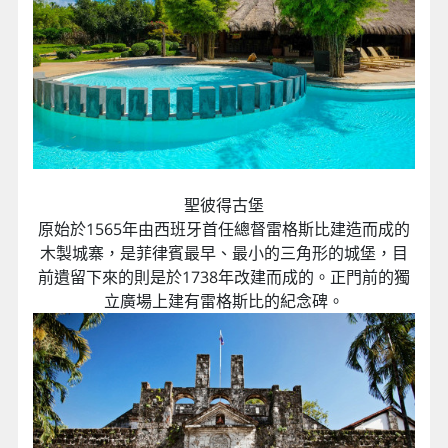
聖彼得古堡
原始於1565年由西班牙首任總督雷格斯比建造而成的
木製城寨，是菲律賓最早、最小的三角形的城堡，目
前遺留下來的則是於1738年改建而成的。正門前的獨
立廣場上建有雷格斯比的紀念碑。