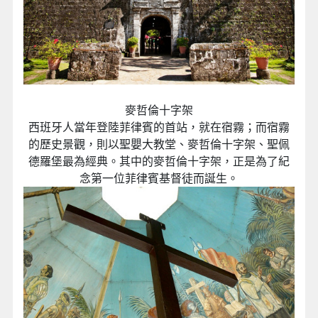
麥哲倫十字架
西班牙人當年登陸菲律賓的首站，就在宿霧；而宿霧
的歷史景觀，則以聖嬰大教堂、麥哲倫十字架、聖佩
德羅堡最為經典。其中的麥哲倫十字架，正是為了紀
念第一位菲律賓基督徒而誕生。