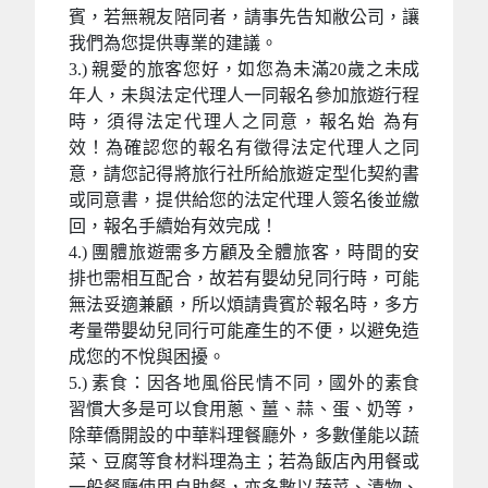
賓，若無親友陪同者，請事先告知敝公司，讓
我們為您提供專業的建議。
3.) 親愛的旅客您好，如您為未滿20歲之未成
年人，未與法定代理人一同報名參加旅遊行程
時，須得法定代理人之同意，報名始 為有
效！為確認您的報名有徵得法定代理人之同
意，請您記得將旅行社所給旅遊定型化契約書
或同意書，提供給您的法定代理人簽名後並繳
回，報名手續始有效完成！
4.) 團體旅遊需多方顧及全體旅客，時間的安
排也需相互配合，故若有嬰幼兒同行時，可能
無法妥適兼顧，所以煩請貴賓於報名時，多方
考量帶嬰幼兒同行可能產生的不便，以避免造
成您的不悅與困擾。
5.) 素食：因各地風俗民情不同，國外的素食
習慣大多是可以食用蔥、薑、蒜、蛋、奶等，
除華僑開設的中華料理餐廳外，多數僅能以蔬
菜、豆腐等食材料理為主；若為飯店內用餐或
一般餐廳使用自助餐，亦多數以蔬菜、漬物、