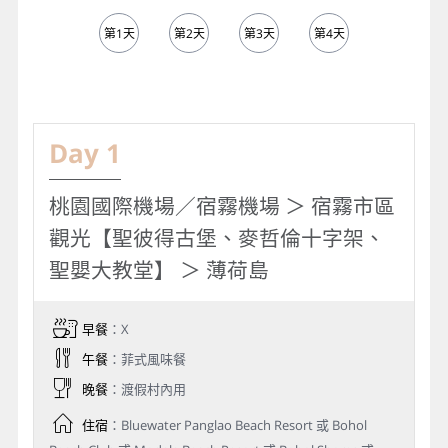
第1天
第2天
第3天
第4天
第5天
Day 1
桃園國際機場／宿霧機場 ＞ 宿霧市區
觀光【聖彼得古堡、麥哲倫十字架、
聖嬰大教堂】 ＞ 薄荷島
早餐
：X
午餐
：菲式風味餐
晚餐
：渡假村內用
住宿
：Bluewater Panglao Beach Resort 或 Bohol