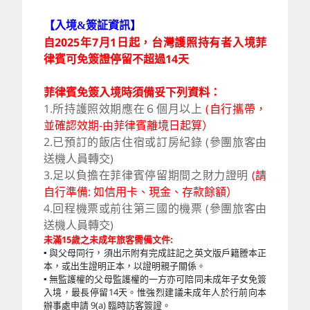
【入境&簽証資訊】
自2025年7月1日起，台灣護照持有者入境菲
律賓可免簽證停留不超過14天
菲律賓免簽入境時須備妥下列資料：
1.所持護照效期應在６個月以上
(自行攜帶，
並確認效期-由菲律賓離境日起算）
2.已預訂的飯店住宿或訂房紀錄 (參團旅客由
送機人員轉交)
3.足以負擔在菲律賓停留期間之財力證明
(請
自行準備: 如信用卡、現金、存款餘額）
4.回程機票或前往第三國的機票
(參團旅客由
送機人員轉交)
未滿15歲之未成年旅客需備文件:
▪ 與父母同行，須出示附有完成註記之英文版戶籍謄本正
本，或出生證明正本，以證明親子關係。
▪ 無監護權的父母監護權的一方亦可陪同未成年子女免簽
入境，最長停留14天。惟強烈建議未成年人於行前向本
辦事處申請 9(a) 臨時訪客簽證。