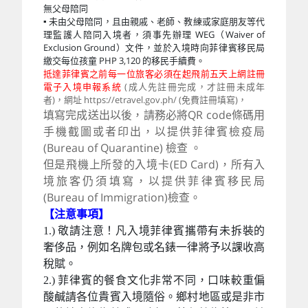
無父母陪同
▪ 未由父母陪同，且由親戚、老師、教練或家庭朋友等代
理監護人陪同入境者，須事先辦理 WEG（Waiver of
Exclusion Ground）文件，並於入境時向菲律賓移民局
繳交每位孩童 PHP 3,120 的移民手續費。
抵達菲律賓之前每一位旅客必須在起飛前五天上網註冊
電子入境申報系統
(成人先註冊完成，才註冊未成年
者)，網址 https://etravel.gov.ph/ (免費註冊填寫)，
填寫完成送出以後，請務必將QR code條碼用
手機截圖或者印出，以提供菲律賓檢疫局
(Bureau of Quarantine) 檢查 。
但是飛機上所發的入境卡(ED Card)，所有入
境旅客仍須填寫，以提供菲律賓移民局
(Bureau of Immigration)檢查。
【注意事項】
1.) 敬請注意！凡入境菲律賓攜帶有未拆裝的
奢侈品，例如名牌包或名錶一律將予以課收高
稅賦。
2.) 菲律賓的餐食文化非常不同，口味較重偏
酸鹹請各位貴賓入境隨俗。鄉村地區或是非市