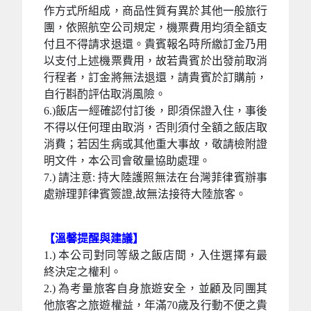
作方式所組成，商品性質有異於其他一般旅行
團，依照航空公司規定，機票費用均須全額支
付且不得請求退還。貴賓報名時所繳訂金乃用
以支付上述機票費用，故若貴賓於出發前取消
行程者，訂金將無法退還，請貴賓於訂購前，
自行斟酌評估取消風險。
6.)飯店一經確認付訂後，即須保證入住，事後
不得以任何理由取消，否則須付全額之飯店取
消費；若因生病或其他重大事故，敬請檢附證
明文件，本公司會敬量協助處理。
7.) 請注意: 持大陸護照無法在台灣菲律賓辦事
處辦理菲律賓簽證,故無法接待大陸旅客。
【溫馨提醒與建議】
1.) 本公司對同等級之飯店間，入住選擇有最
終決定之權利。
2.) 為考量旅客自身旅遊安全，並顧及同團其
他旅客之旅遊權益，年滿70歲及行動不便之貴