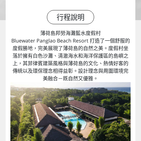
行程說明
薄荷島邦勞海灘藍水度假村
Bluewater Panglao Beach Resort 打造了一個舒服的
度假勝地，完美展現了薄荷島的自然之美。度假村坐
落於擁有白色沙灘、清澈海水和海洋保護區的島嶼之
上，其菲律賓建築風格與薄荷島的文化、熱情好客的
傳統以及環保理念相得益彰。設計理念與周圍環境完
美融合－既自然又優雅。