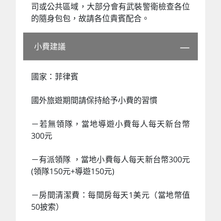
司或公共區域，大部分會有武裝警衛檢查各位
的隨身包包，故請各位貴賓配合。
小費建議
國家：菲律賓
國外旅遊期間請保持給予小費的習慣
－若無領隊，當地導遊小費每人每天新台幣
300元
－有派領隊 ，當地小費每人每天新台幣300元
(領隊150元+導遊150元)
－房間清潔費：每間房每天1美元（當地幣值
50披索）