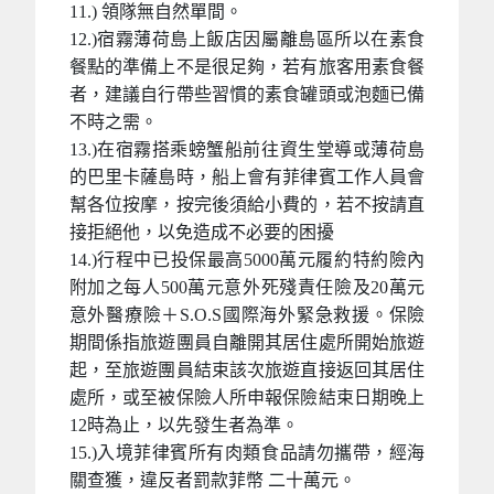
11.) 領隊無自然單間。
12.)宿霧薄荷島上飯店因屬離島區所以在素食
餐點的準備上不是很足夠，若有旅客用素食餐
者，建議自行帶些習慣的素食罐頭或泡麵已備
不時之需。
13.)在宿霧搭乘螃蟹船前往資生堂導或薄荷島
的巴里卡薩島時，船上會有菲律賓工作人員會
幫各位按摩，按完後須給小費的，若不按請直
接拒絕他，以免造成不必要的困擾
14.)行程中已投保最高5000萬元履約特約險內
附加之每人500萬元意外死殘責任險及20萬元
意外醫療險＋S.O.S國際海外緊急救援。保險
期間係指旅遊團員自離開其居住處所開始旅遊
起，至旅遊團員結束該次旅遊直接返回其居住
處所，或至被保險人所申報保險結束日期晚上
12時為止，以先發生者為準。
15.)入境菲律賓所有肉類食品請勿攜帶，經海
關查獲，違反者罰款菲幣 二十萬元。