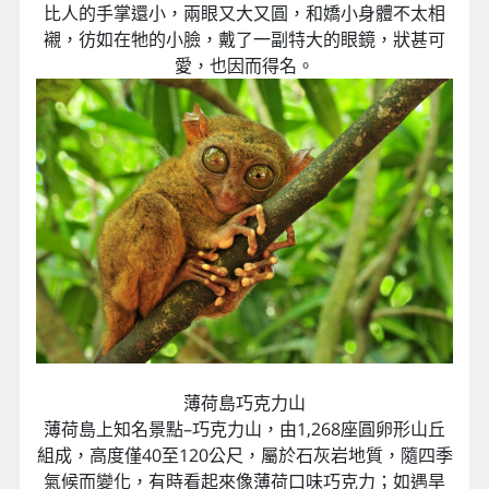
比人的手掌還小，兩眼又大又圓，和嬌小身體不太相
襯，彷如在牠的小臉，戴了一副特大的眼鏡，狀甚可
愛，也因而得名。
薄荷島巧克力山
薄荷島上知名景點–巧克力山，由1,268座圓卵形山丘
組成，高度僅40至120公尺，屬於石灰岩地質，隨四季
氣候而變化，有時看起來像薄荷口味巧克力；如遇旱