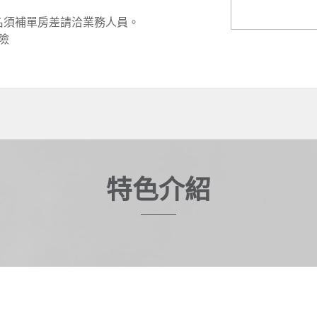
名須補單房差請洽業務人員。
險
特色介紹