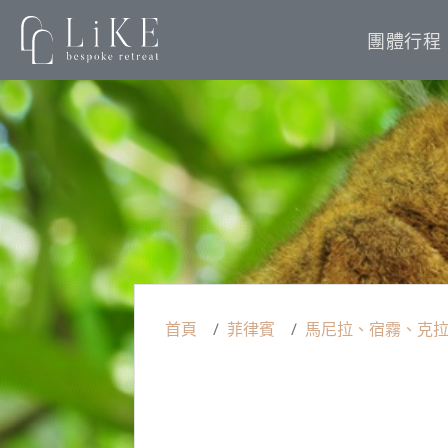
團體行程
首頁
菲律賓
馬尼拉、宿霧、克