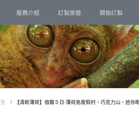
服務介紹
訂製旅遊
開始訂製
拉克
【清新薄荷】宿霧５日-薄荷島度假村、巧克力山、迷你