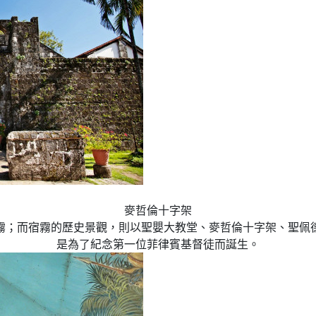
麥哲倫十字架
霧；而宿霧的歷史景觀，則以聖嬰大教堂、麥哲倫十字架、聖佩
是為了紀念第一位菲律賓基督徒而誕生。