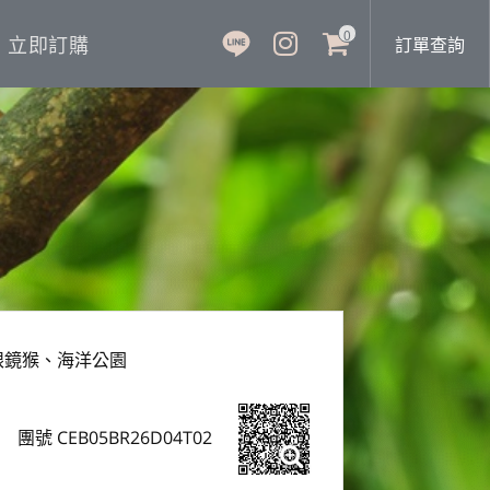
0
立即訂購
訂單查詢
眼鏡猴、海洋公園
團號 CEB05BR26D04T02