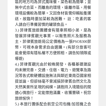
區的地方均為菲式風味餐，菜色較為簡單；並
無中式合菜。而離島的環境，遠離市區，用餐
環境設備較為簡單。又因食材皆需仰賴船隻運
送，故臨時要加菜較為困難。 註：吃素的客
人請自行準備習慣的罐頭食品。
3.) 菲律賓旅遊團體會有隨車照相小弟，是為
發展菲律賓觀光事業，以販售照片及服務為
主，菲律賓旅遊局公定價格為一張PSO$300菲
幣，可視本身需求自由選購。(有部分旅客可
能會覺得有隱私權不方便照相，請告知領隊或
導遊)
4.) 菲律賓觀光由於較晚開發，各種基礎建設
均未臻完善，交通、住宿、電力、遊覽車及路
況等各式軟硬體設施無法與鄰近東南亞國家相
提並論，但卻絲毫不曾減損菲律賓自然文化及
天然美景所呈現的純樸。請抱持入境隨俗的閒
適心情旅行，定能懷抱滿囊、收獲豐碩。祝您
旅途愉快！
5.) 本旅行團係配合航空公司包機/加班機之合