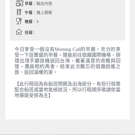
早餐
：飯店內用
午餐
：機上簡餐
晚餐
：X
住宿
：
今日享受一個沒有Morning Call的早晨，充分的享
受一下這豐盛的早餐，隨後前往宿霧國際機場，辦
理出境手續搭機返回台灣，戴著滿意的收穫與回
憶，團員相約再會，結束此次難忘的宿霧逍遙之
旅，返回溫暖的家。
【此行程因為有船班問題及出海部分，有些行程需
配合船班或當地氣候狀況，所以行程順序敬請依當
地導遊安排為主】