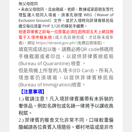
無父母陪同
▪ 未由父母陪同，且由親戚、老師、教練或家庭朋友等代
理監護人陪同入境者，須事先辦理 WEG（Waiver of
Exclusion Ground）文件，並於入境時向菲律賓移民局
繳交每位孩童 PHP 3,120 的移民手續費。
抵達菲律賓之前每一位旅客必須在起飛前五天上網註冊
電子入境申報系統
(成人先註冊完成，才註冊未成年
者)，網址 https://etravel.gov.ph/ (免費註冊填寫)，
填寫完成送出以後，請務必將QR code條碼用
手機截圖或者印出，以提供菲律賓檢疫局
(Bureau of Quarantine) 檢查 。
但是飛機上所發的入境卡(ED Card)，所有入
境旅客仍須填寫，以提供菲律賓移民局
(Bureau of Immigration)檢查。
【注意事項】
1.) 敬請注意！凡入境菲律賓攜帶有未拆裝的
奢侈品，例如名牌包或名錶一律將予以課收高
稅賦。
2.) 菲律賓的餐食文化非常不同，口味較重偏
酸鹹請各位貴賓入境隨俗。鄉村地區或是非市