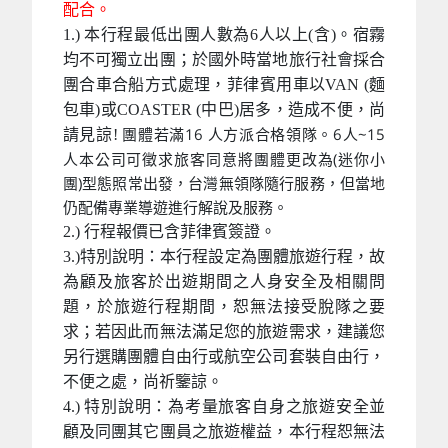
配合。
1.) 本行程最低出團人數為6人以上(含)。宿霧
均不可獨立出團；於國外時當地旅行社會採合
團合車合船方式處理，菲律賓用車以VAN (麵
包車)或COASTER (中巴)居多，造成不便，尚
團體若滿16 人方派合格領隊。6人~15
請見諒!
人本公司可徵求旅客同意將團體更改為(迷你小
團)型態照常出發，台灣無領隊隨行服務，但當地
仍配備專業導遊進行解說及服務。
2.) 行程報價已含菲律賓簽證。
3.)特別說明：本行程設定為團體旅遊行程，故
為顧及旅客於出遊期間之人身安全及相關問
題，於旅遊行程期間，恕無法接受脫隊之要
求；若因此而無法滿足您的旅遊需求，建議您
另行選購團體自由行或航空公司套裝自由行，
不便之處，尚祈鑒諒。
4.) 特別說明：為考量旅客自身之旅遊安全並
顧及同團其它團員之旅遊權益，本行程恕無法