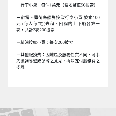
－行李小費：每件1美元（當地幣值50披索）
－宿霧～薄荷島船隻接駁行李小費 披索100
元 (每人每次)(去程、回程的上下船各算一
次，共計2次200披索
－精油按摩小費：每次200披索
－其他服務費：因地區及服務性質不同，可事
先徵詢導遊或領隊之意見，再決定付服務費之
多寡