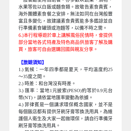
水果等佐以白飯或麵食類。故敬告素食貴賓，
海外團體素食餐之安排，無法如同在台灣般豐
富且多變化，故建議素食貴賓能多多鑑諒並自
行準備素食罐頭或泡麵等，以備不時之需。
6.)本行程導遊於車上講解風俗民情時，會提供
部分當地各式特產及特色商品供旅客了解及購
買，旅客可自由選購回國與親友分享。
【旅遊須知】
1.) 氣候：一年四季都是夏天，平均溫度約25
～35度之間。
2.) 時差：和台灣沒有時差。
3.) 匯率：當地1元披索(PESO)約等於0.9元台
幣(NT)，請依當地匯率變動為依據。
4.) 菲律賓是一個講求環保概念國家，並不是
每個飯店都有提供牙刷牙膏等換洗用具，為維
護個人衛生及大家一起做環保，請自行準備牙
刷牙膏等換洗用具。