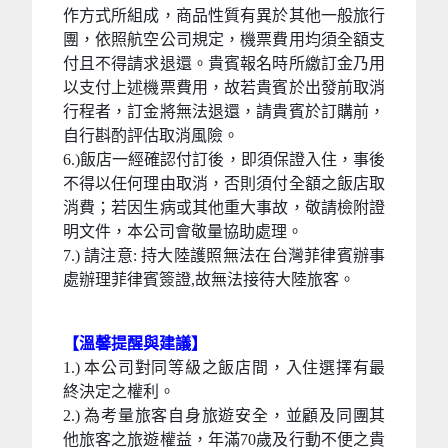
作方式所組成，商品性質有異於其他一般旅行
團，依照航空公司規定，機票費用均須全額支
付且不得請求退還。貴賓報名時所繳訂金乃用
以支付上述機票費用，故若貴賓於出發前取消
行程者，訂金將無法退還，請貴賓於訂購前，
自行斟酌評估取消風險。
6.)飯店一經確認付訂後，即須保證入住，事後
不得以任何理由取消，否則須付全額之飯店取
消費；若因生病或其他重大事故，敬請檢附證
明文件，本公司會敬量協助處理。
7.) 請注意: 持大陸護照無法在台灣菲律賓辦事
處辦理菲律賓簽證,故無法接待大陸旅客。
【溫馨提醒與建議】
1.) 本公司對同等級之飯店間，入住選擇有最
終決定之權利。
2.) 為考量旅客自身旅遊安全，並顧及同團其
他旅客之旅遊權益，年滿70歲及行動不便之貴