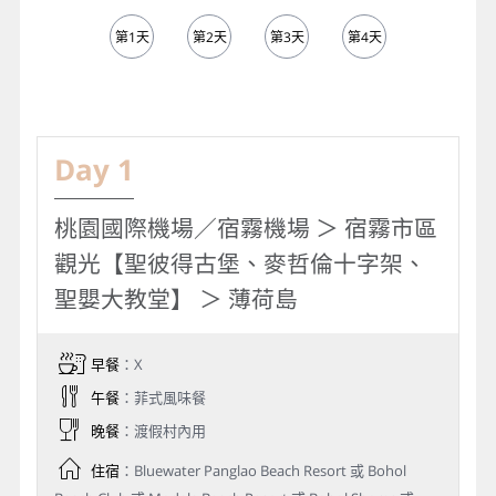
第1天
第2天
第3天
第4天
第5天
Day 1
桃園國際機場／宿霧機場 ＞ 宿霧市區
觀光【聖彼得古堡、麥哲倫十字架、
聖嬰大教堂】 ＞ 薄荷島
早餐
：X
午餐
：菲式風味餐
晚餐
：渡假村內用
住宿
：Bluewater Panglao Beach Resort 或 Bohol