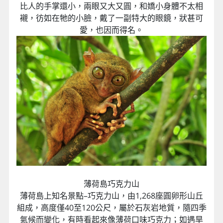
比人的手掌還小，兩眼又大又圓，和嬌小身體不太相
襯，彷如在牠的小臉，戴了一副特大的眼鏡，狀甚可
愛，也因而得名。
薄荷島巧克力山
薄荷島上知名景點–巧克力山，由1,268座圓卵形山丘
組成，高度僅40至120公尺，屬於石灰岩地質，隨四季
氣候而變化，有時看起來像薄荷口味巧克力；如遇旱