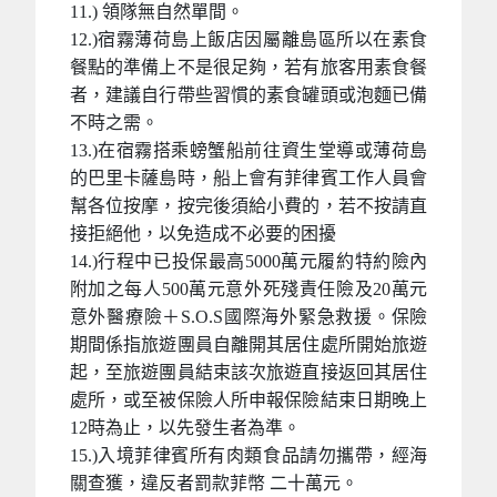
11.) 領隊無自然單間。
12.)宿霧薄荷島上飯店因屬離島區所以在素食
餐點的準備上不是很足夠，若有旅客用素食餐
者，建議自行帶些習慣的素食罐頭或泡麵已備
不時之需。
13.)在宿霧搭乘螃蟹船前往資生堂導或薄荷島
的巴里卡薩島時，船上會有菲律賓工作人員會
幫各位按摩，按完後須給小費的，若不按請直
接拒絕他，以免造成不必要的困擾
14.)行程中已投保最高5000萬元履約特約險內
附加之每人500萬元意外死殘責任險及20萬元
意外醫療險＋S.O.S國際海外緊急救援。保險
期間係指旅遊團員自離開其居住處所開始旅遊
起，至旅遊團員結束該次旅遊直接返回其居住
處所，或至被保險人所申報保險結束日期晚上
12時為止，以先發生者為準。
15.)入境菲律賓所有肉類食品請勿攜帶，經海
關查獲，違反者罰款菲幣 二十萬元。