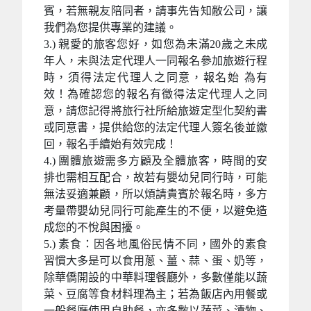
賓，若無親友陪同者，請事先告知敝公司，讓
我們為您提供專業的建議。
3.) 親愛的旅客您好，如您為未滿20歲之未成
年人，未與法定代理人一同報名參加旅遊行程
時，須得法定代理人之同意，報名始 為有
效！為確認您的報名有徵得法定代理人之同
意，請您記得將旅行社所給旅遊定型化契約書
或同意書，提供給您的法定代理人簽名後並繳
回，報名手續始有效完成！
4.) 團體旅遊需多方顧及全體旅客，時間的安
排也需相互配合，故若有嬰幼兒同行時，可能
無法妥適兼顧，所以煩請貴賓於報名時，多方
考量帶嬰幼兒同行可能產生的不便，以避免造
成您的不悅與困擾。
5.) 素食：因各地風俗民情不同，國外的素食
習慣大多是可以食用蔥、薑、蒜、蛋、奶等，
除華僑開設的中華料理餐廳外，多數僅能以蔬
菜、豆腐等食材料理為主；若為飯店內用餐或
一般餐廳使用自助餐，亦多數以蔬菜、漬物、