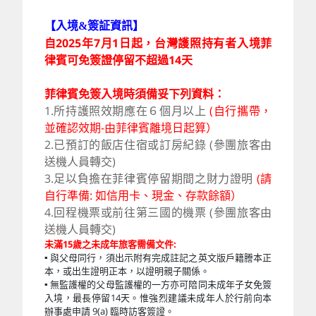
【入境&簽証資訊】
自2025年7月1日起，台灣護照持有者入境菲
律賓可免簽證停留不超過14天
菲律賓免簽入境時須備妥下列資料：
1.所持護照效期應在６個月以上
(自行攜帶，
並確認效期-由菲律賓離境日起算）
2.已預訂的飯店住宿或訂房紀錄 (參團旅客由
送機人員轉交)
3.足以負擔在菲律賓停留期間之財力證明
(請
自行準備: 如信用卡、現金、存款餘額）
4.回程機票或前往第三國的機票
(參團旅客由
送機人員轉交)
未滿15歲之未成年旅客需備文件:
▪ 與父母同行，須出示附有完成註記之英文版戶籍謄本正
本，或出生證明正本，以證明親子關係。
▪ 無監護權的父母監護權的一方亦可陪同未成年子女免簽
入境，最長停留14天。惟強烈建議未成年人於行前向本
辦事處申請 9(a) 臨時訪客簽證。