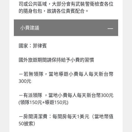
司或公共區域，大部分會有武裝警衛檢查各位
的隨身包包，故請各位貴賓配合。
小費建議
國家：菲律賓
國外旅遊期間請保持給予小費的習慣
－若無領隊，當地導遊小費每人每天新台幣
300元
－有派領隊 ，當地小費每人每天新台幣300元
(領隊150元+導遊150元)
－房間清潔費：每間房每天1美元（當地幣值
50披索）