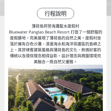
行程說明
薄荷島邦勞海灘藍水度假村
Bluewater Panglao Beach Resort 打造了一個舒服的
度假勝地，完美展現了薄荷島的自然之美。度假村坐
落於擁有白色沙灘、清澈海水和海洋保護區的島嶼之
上，其菲律賓建築風格與薄荷島的文化、熱情好客的
傳統以及環保理念相得益彰。設計理念與周圍環境完
美融合－既自然又優雅。