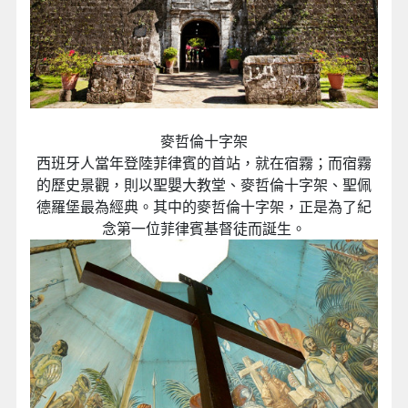
麥哲倫十字架
西班牙人當年登陸菲律賓的首站，就在宿霧；而宿霧
的歷史景觀，則以聖嬰大教堂、麥哲倫十字架、聖佩
德羅堡最為經典。其中的麥哲倫十字架，正是為了紀
念第一位菲律賓基督徒而誕生。