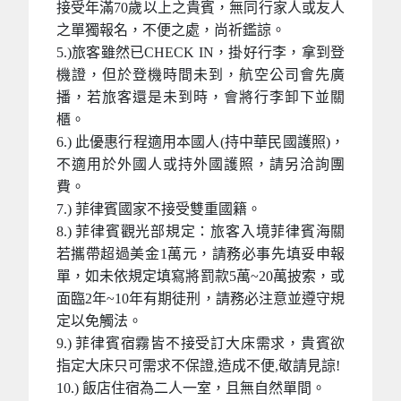
接受年滿70歲以上之貴賓，無同行家人或友人
之單獨報名，不便之處，尚祈鑑諒。
5.)旅客雖然已CHECK IN，掛好行李，拿到登
機證，但於登機時間未到，航空公司會先廣
播，若旅客還是未到時，會將行李卸下並關
櫃。
6.) 此優惠行程適用本國人(持中華民國護照)，
不適用於外國人或持外國護照，請另洽詢團
費。
7.) 菲律賓國家不接受雙重國籍。
8.) 菲律賓觀光部規定：旅客入境菲律賓海關
若攜帶超過美金1萬元，請務必事先填妥申報
單，如未依規定填寫將罰款5萬~20萬披索，或
面臨2年~10年有期徒刑，請務必注意並遵守規
定以免觸法。
9.) 菲律賓宿霧皆不接受訂大床需求，貴賓欲
指定大床只可需求不保證,造成不便,敬請見諒!
10.) 飯店住宿為二人一室，且無自然單間。