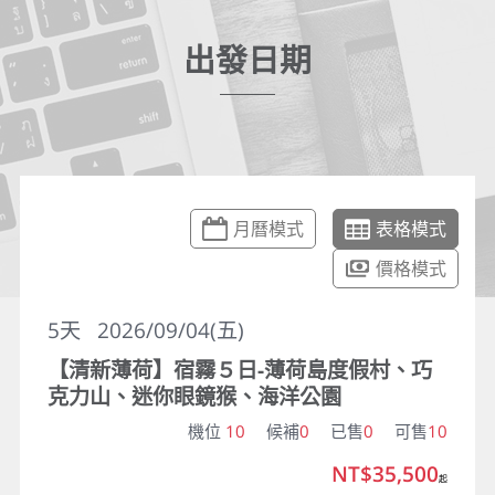
出發日期
月曆模式
表格模式
價格模式
5
天
2026/09/04(五)
【清新薄荷】宿霧５日-薄荷島度假村、巧
克力山、迷你眼鏡猴、海洋公園
機位
10
候補
0
已售
0
可售
10
NT$35,500
起