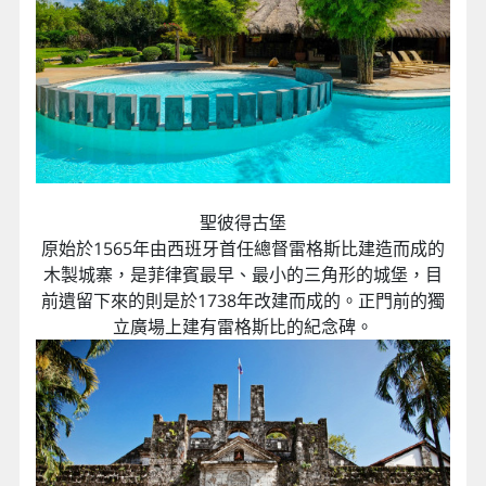
聖彼得古堡
原始於1565年由西班牙首任總督雷格斯比建造而成的
木製城寨，是菲律賓最早、最小的三角形的城堡，目
前遺留下來的則是於1738年改建而成的。正門前的獨
立廣場上建有雷格斯比的紀念碑。