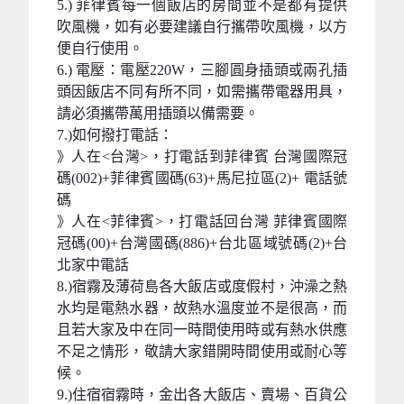
5.) 菲律賓每一個飯店的房間並不是都有提供
吹風機，如有必要建議自行攜帶吹風機，以方
便自行使用。
6.) 電壓：電壓220W，三腳圓身插頭或兩孔插
頭因飯店不同有所不同，如需攜帶電器用具，
請必須攜帶萬用插頭以備需要。
7.)如何撥打電話：
》人在<台灣>，打電話到菲律賓 台灣國際冠
碼(002)+菲律賓國碼(63)+馬尼拉區(2)+ 電話號
碼
》人在<菲律賓>，打電話回台灣 菲律賓國際
冠碼(00)+台灣國碼(886)+台北區域號碼(2)+台
北家中電話
8.)宿霧及薄荷島各大飯店或度假村，沖澡之熱
水均是電熱水器，故熱水溫度並不是很高，而
且若大家及中在同一時間使用時或有熱水供應
不足之情形，敬請大家錯開時間使用或耐心等
候。
9.)住宿宿霧時，金出各大飯店、賣場、百貨公