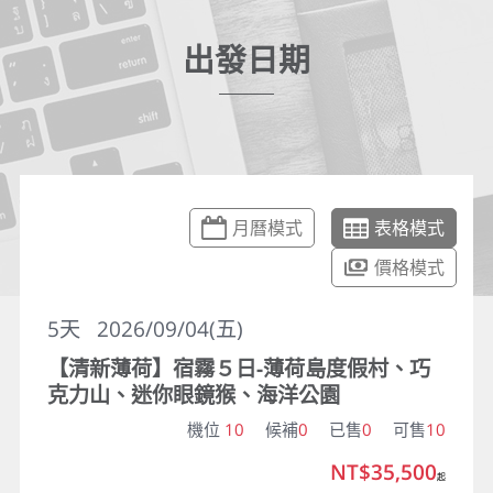
出發日期
月曆模式
表格模式
價格模式
5
天
2026/09/04(五)
【清新薄荷】宿霧５日-薄荷島度假村、巧
克力山、迷你眼鏡猴、海洋公園
機位
10
候補
0
已售
0
可售
10
NT$35,500
起