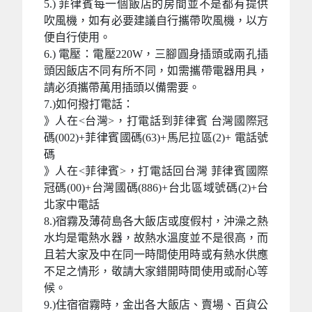
5.) 菲律賓每一個飯店的房間並不是都有提供
吹風機，如有必要建議自行攜帶吹風機，以方
便自行使用。
6.) 電壓：電壓220W，三腳圓身插頭或兩孔插
頭因飯店不同有所不同，如需攜帶電器用具，
請必須攜帶萬用插頭以備需要。
7.)如何撥打電話：
》人在<台灣>，打電話到菲律賓 台灣國際冠
碼(002)+菲律賓國碼(63)+馬尼拉區(2)+ 電話號
碼
》人在<菲律賓>，打電話回台灣 菲律賓國際
冠碼(00)+台灣國碼(886)+台北區域號碼(2)+台
北家中電話
8.)宿霧及薄荷島各大飯店或度假村，沖澡之熱
水均是電熱水器，故熱水溫度並不是很高，而
且若大家及中在同一時間使用時或有熱水供應
不足之情形，敬請大家錯開時間使用或耐心等
候。
9.)住宿宿霧時，金出各大飯店、賣場、百貨公