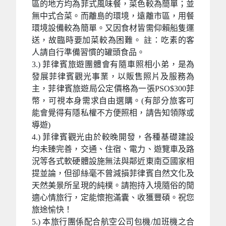
區的地方均為菲式風味餐，菜色較為簡單；並
無中式合菜。而離島的環境，遠離市區，用餐
環境設備較為簡單。又因食材皆需仰賴船隻運
送，故臨時要加菜較為困難。 註：吃素的客
人請自行準備習慣的罐頭食品。
3.) 菲律賓旅遊團體會有隨車照相小弟，是為
發展菲律賓觀光事業，以販售照片及服務為
主，菲律賓旅遊局公定價格為一張PSO$300菲
幣，可視本身需求自由選購。(有部分旅客可
能會覺得有隱私權不方便照相，請告知領隊或
導遊)
4.) 菲律賓觀光由於較晚開發，各種基礎建設
均未臻完善，交通、住宿、電力、遊覽車及路
況等各式軟硬體設施無法與鄰近東南亞國家相
提並論，但卻絲毫不曾減損菲律賓自然文化及
天然美景所呈現的純樸。請抱持入境隨俗的閒
適心情旅行，定能懷抱滿囊、收獲豐碩。祝您
旅途愉快！
5.) 本旅行團係配合航空公司包機/加班機之合