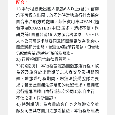
配合。
1.) 本行程最低出團人數為6人以上(含)。宿霧
均不可獨立出團；於國外時當地旅行社會採合
團合車合船方式處理，菲律賓用車以VAN (麵
包車)或COASTER (中巴)居多，造成不便，尚
團體若滿16 人方派合格領隊。6人~15
請見諒!
人本公司可徵求旅客同意將團體更改為(迷你小
團)型態照常出發，台灣無領隊隨行服務，但當地
仍配備專業導遊進行解說及服務。
2.) 行程報價已含菲律賓簽證。
3.)特別說明：本行程設定為團體旅遊行程，故
為顧及旅客於出遊期間之人身安全及相關問
題，於旅遊行程期間，恕無法接受脫隊之要
求；若因此而無法滿足您的旅遊需求，建議您
另行選購團體自由行或航空公司套裝自由行，
不便之處，尚祈鑒諒。
4.) 特別說明：為考量旅客自身之旅遊安全並
顧及同團其它團員之旅遊權益，本行程恕無法