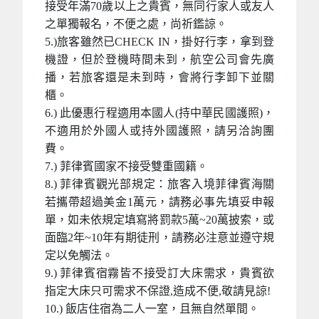
接受年滿70歲以上之貴賓，無同行家人或友人
之單獨報名，不便之處，尚祈鑑諒。
5.)旅客雖然已CHECK IN，掛好行李，拿到登
機證，但於登機時間未到，航空公司會先廣
播，若旅客還是未到時，會將行李卸下並關
櫃。
6.) 此優惠行程適用本國人(持中華民國護照)，
不適用於外國人或持外國護照，請另洽詢團
費。
7.) 菲律賓國家不接受雙重國籍。
8.) 菲律賓觀光部規定：旅客入境菲律賓海關
若攜帶超過美金1萬元，請務必事先填妥申報
單，如未依規定填寫將罰款5萬~20萬披索，或
面臨2年~10年有期徒刑，請務必注意並遵守規
定以免觸法。
9.) 菲律賓宿霧皆不接受訂大床需求，貴賓欲
指定大床只可需求不保證,造成不便,敬請見諒!
10.) 飯店住宿為二人一室，且無自然單間。