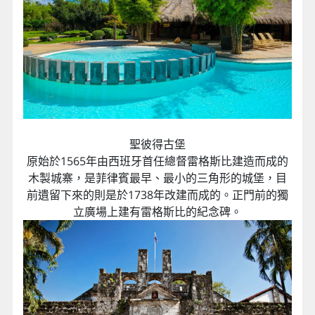
聖彼得古堡
原始於1565年由西班牙首任總督雷格斯比建造而成的
木製城寨，是菲律賓最早、最小的三角形的城堡，目
前遺留下來的則是於1738年改建而成的。正門前的獨
立廣場上建有雷格斯比的紀念碑。