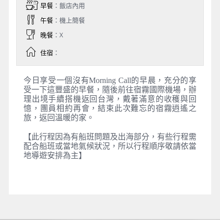
早餐
：飯店內用
午餐
：機上簡餐
晚餐
：X
住宿
：
今日享受一個沒有Morning Call的早晨，充分的享
受一下這豐盛的早餐，隨後前往宿霧國際機場，辦
理出境手續搭機返回台灣，戴著滿意的收穫與回
憶，團員相約再會，結束此次難忘的宿霧逍遙之
旅，返回溫暖的家。
【此行程因為有船班問題及出海部分，有些行程需
配合船班或當地氣候狀況，所以行程順序敬請依當
地導遊安排為主】