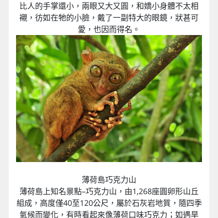
比人的手掌還小，兩眼又大又圓，和嬌小身體不太相
襯，彷如在牠的小臉，戴了一副特大的眼鏡，狀甚可
愛，也因而得名。
薄荷島巧克力山
薄荷島上知名景點–巧克力山，由1,268座圓卵形山丘
組成，高度僅40至120公尺，屬於石灰岩地質，隨四季
氣候而變化，有時看起來像薄荷口味巧克力；如遇旱