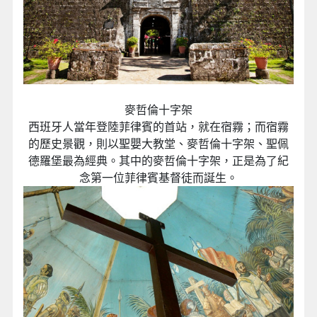
麥哲倫十字架
西班牙人當年登陸菲律賓的首站，就在宿霧；而宿霧
的歷史景觀，則以聖嬰大教堂、麥哲倫十字架、聖佩
德羅堡最為經典。其中的麥哲倫十字架，正是為了紀
念第一位菲律賓基督徒而誕生。