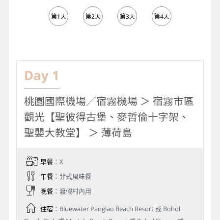
第1天
第2天
第3天
第4天
第5天
Day 1
桃園國際機場／宿霧機場 ＞ 宿霧市區
觀光【聖彼得古堡、麥哲倫十字架、
聖嬰大教堂】 ＞ 薄荷島
早餐
：X
午餐
：菲式風味餐
晚餐
：渡假村內用
住宿
：Bluewater Panglao Beach Resort 或 Bohol