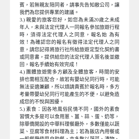
賓，若無親友陪同者，請事先告知敝公司，讓
我們為您提供專業的建議。
3.) 親愛的旅客您好，如您為未滿20歲之未成
年人，未與法定代理人一同報名參加旅遊行程
時，須得法定代理人之同意，報名始 為有
效！為確認您的報名有徵得法定代理人之同
意，請您記得將旅行社所給旅遊定型化契約書
或同意書，提供給您的法定代理人簽名後並繳
回，報名手續始有效完成！
4.) 團體旅遊需多方顧及全體旅客，時間的安
排也需相互配合，故若有嬰幼兒同行時，可能
無法妥適兼顧，所以煩請貴賓於報名時，多方
考量帶嬰幼兒同行可能產生的不便，以避免造
成您的不悅與困擾。
5.) 素食：因各地風俗民情不同，國外的素食
習慣大多是可以食用蔥、薑、蒜、蛋、奶等，
除華僑開設的中華料理餐廳外，多數僅能以蔬
菜、豆腐等食材料理為主；若為飯店內用餐或
一般餐廳使用自助餐，亦多數以蔬菜、漬物、