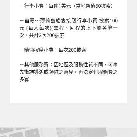
－行李小費：每件1美元（當地幣值50披索）
－宿霧～薄荷島船隻接駁行李小費 披索100
元 (每人每次)(去程、回程的上下船各算一
次，共計2次200披索
－精油按摩小費：每次200披索
－其他服務費：因地區及服務性質不同，可事
先徵詢導遊或領隊之意見，再決定付服務費之
多寡