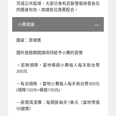
司或公共區域，大部分會有武裝警衛檢查各位
的隨身包包，故請各位貴賓配合。
小費建議
國家：菲律賓
國外旅遊期間請保持給予小費的習慣
－若無領隊，當地導遊小費每人每天新台幣
300元
－有派領隊 ，當地小費每人每天新台幣300元
(領隊150元+導遊150元)
－房間清潔費：每間房每天1美元（當地幣值
50披索）