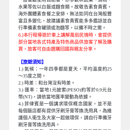
水果等佐以白飯或麵食類。故敬告素食貴賓，
海外團體素食餐之安排，無法如同在台灣般豐
富且多變化，故建議素食貴賓能多多鑑諒並自
行準備素食罐頭或泡麵等，以備不時之需。
6.)本行程導遊於車上講解風俗民情時，會提供
部分當地各式特產及特色商品供旅客了解及購
買，旅客可自由選購回國與親友分享。
【旅遊須知】
1.) 氣候：一年四季都是夏天，平均溫度約25
～35度之間。
2.) 時差：和台灣沒有時差。
3.) 匯率：當地1元披索(PESO)約等於0.9元台
幣(NT)，請依當地匯率變動為依據。
4.) 菲律賓是一個講求環保概念國家，並不是
每個飯店都有提供牙刷牙膏等換洗用具，為維
護個人衛生及大家一起做環保，請自行準備牙
刷牙膏等換洗用具。