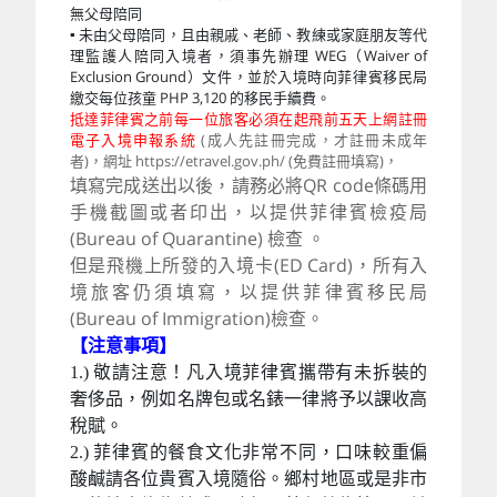
無父母陪同
▪ 未由父母陪同，且由親戚、老師、教練或家庭朋友等代
理監護人陪同入境者，須事先辦理 WEG（Waiver of
Exclusion Ground）文件，並於入境時向菲律賓移民局
繳交每位孩童 PHP 3,120 的移民手續費。
抵達菲律賓之前每一位旅客必須在起飛前五天上網註冊
電子入境申報系統
(成人先註冊完成，才註冊未成年
者)，網址 https://etravel.gov.ph/ (免費註冊填寫)，
填寫完成送出以後，請務必將QR code條碼用
手機截圖或者印出，以提供菲律賓檢疫局
(Bureau of Quarantine) 檢查 。
但是飛機上所發的入境卡(ED Card)，所有入
境旅客仍須填寫，以提供菲律賓移民局
(Bureau of Immigration)檢查。
【注意事項】
1.) 敬請注意！凡入境菲律賓攜帶有未拆裝的
奢侈品，例如名牌包或名錶一律將予以課收高
稅賦。
2.) 菲律賓的餐食文化非常不同，口味較重偏
酸鹹請各位貴賓入境隨俗。鄉村地區或是非市