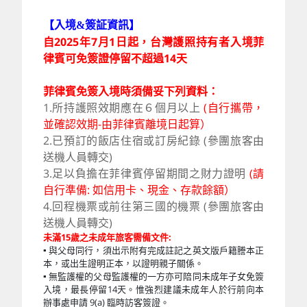
【入境&簽証資訊】
自2025年7月1日起，台灣護照持有者入境菲
律賓可免簽證停留不超過14天
菲律賓免簽入境時須備妥下列資料：
1.所持護照效期應在６個月以上
(自行攜帶，
並確認效期-由菲律賓離境日起算）
2.已預訂的飯店住宿或訂房紀錄 (參團旅客由
送機人員轉交)
3.足以負擔在菲律賓停留期間之財力證明
(請
自行準備: 如信用卡、現金、存款餘額）
4.回程機票或前往第三國的機票
(參團旅客由
送機人員轉交)
未滿15歲之未成年旅客需備文件:
▪ 與父母同行，須出示附有完成註記之英文版戶籍謄本正
本，或出生證明正本，以證明親子關係。
▪ 無監護權的父母監護權的一方亦可陪同未成年子女免簽
入境，最長停留14天。惟強烈建議未成年人於行前向本
辦事處申請 9(a) 臨時訪客簽證。