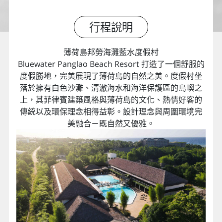
行程說明
薄荷島邦勞海灘藍水度假村
Bluewater Panglao Beach Resort 打造了一個舒服的
度假勝地，完美展現了薄荷島的自然之美。度假村坐
落於擁有白色沙灘、清澈海水和海洋保護區的島嶼之
上，其菲律賓建築風格與薄荷島的文化、熱情好客的
傳統以及環保理念相得益彰。設計理念與周圍環境完
美融合－既自然又優雅。