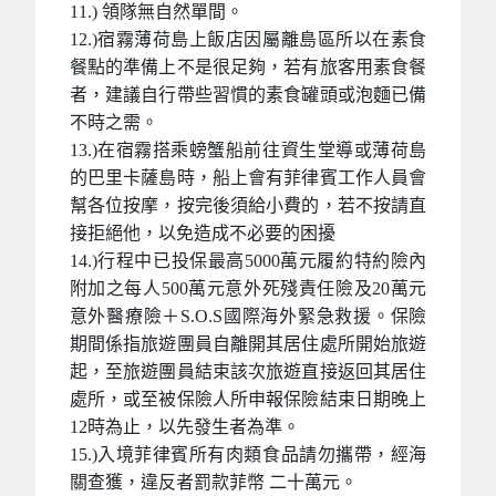
11.) 領隊無自然單間。
12.)宿霧薄荷島上飯店因屬離島區所以在素食
餐點的準備上不是很足夠，若有旅客用素食餐
者，建議自行帶些習慣的素食罐頭或泡麵已備
不時之需。
13.)在宿霧搭乘螃蟹船前往資生堂導或薄荷島
的巴里卡薩島時，船上會有菲律賓工作人員會
幫各位按摩，按完後須給小費的，若不按請直
接拒絕他，以免造成不必要的困擾
14.)行程中已投保最高5000萬元履約特約險內
附加之每人500萬元意外死殘責任險及20萬元
意外醫療險＋S.O.S國際海外緊急救援。保險
期間係指旅遊團員自離開其居住處所開始旅遊
起，至旅遊團員結束該次旅遊直接返回其居住
處所，或至被保險人所申報保險結束日期晚上
12時為止，以先發生者為準。
15.)入境菲律賓所有肉類食品請勿攜帶，經海
關查獲，違反者罰款菲幣 二十萬元。