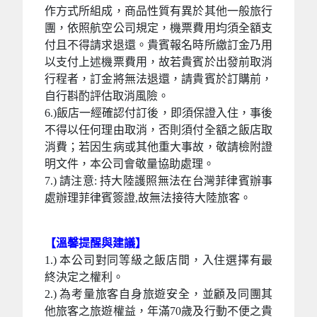
作方式所組成，商品性質有異於其他一般旅行
團，依照航空公司規定，機票費用均須全額支
付且不得請求退還。貴賓報名時所繳訂金乃用
以支付上述機票費用，故若貴賓於出發前取消
行程者，訂金將無法退還，請貴賓於訂購前，
自行斟酌評估取消風險。
6.)飯店一經確認付訂後，即須保證入住，事後
不得以任何理由取消，否則須付全額之飯店取
消費；若因生病或其他重大事故，敬請檢附證
明文件，本公司會敬量協助處理。
7.) 請注意: 持大陸護照無法在台灣菲律賓辦事
處辦理菲律賓簽證,故無法接待大陸旅客。
【溫馨提醒與建議】
1.) 本公司對同等級之飯店間，入住選擇有最
終決定之權利。
2.) 為考量旅客自身旅遊安全，並顧及同團其
他旅客之旅遊權益，年滿70歲及行動不便之貴