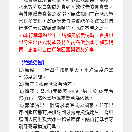
水果等佐以白飯或麵食類。故敬告素食貴賓，
海外團體素食餐之安排，無法如同在台灣般豐
富且多變化，故建議素食貴賓能多多鑑諒並自
行準備素食罐頭或泡麵等，以備不時之需。
6.)本行程導遊於車上講解風俗民情時，會提供
部分當地各式特產及特色商品供旅客了解及購
買，旅客可自由選購回國與親友分享。
【旅遊須知】
1.) 氣候：一年四季都是夏天，平均溫度約25
～35度之間。
2.) 時差：和台灣沒有時差。
3.) 匯率：當地1元披索(PESO)約等於0.9元台
幣(NT)，請依當地匯率變動為依據。
4.) 菲律賓是一個講求環保概念國家，並不是
每個飯店都有提供牙刷牙膏等換洗用具，為維
護個人衛生及大家一起做環保，請自行準備牙
刷牙膏等換洗用具。