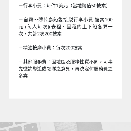
－行李小費：每件1美元（當地幣值50披索）
－宿霧～薄荷島船隻接駁行李小費 披索100
元 (每人每次)(去程、回程的上下船各算一
次，共計2次200披索
－精油按摩小費：每次200披索
－其他服務費：因地區及服務性質不同，可事
先徵詢導遊或領隊之意見，再決定付服務費之
多寡