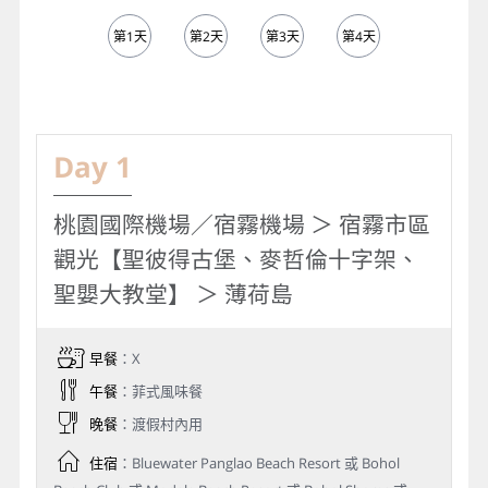
第1天
第2天
第3天
第4天
第5天
Day 1
桃園國際機場／宿霧機場 ＞ 宿霧市區
觀光【聖彼得古堡、麥哲倫十字架、
聖嬰大教堂】 ＞ 薄荷島
早餐
：X
午餐
：菲式風味餐
晚餐
：渡假村內用
住宿
：Bluewater Panglao Beach Resort 或 Bohol