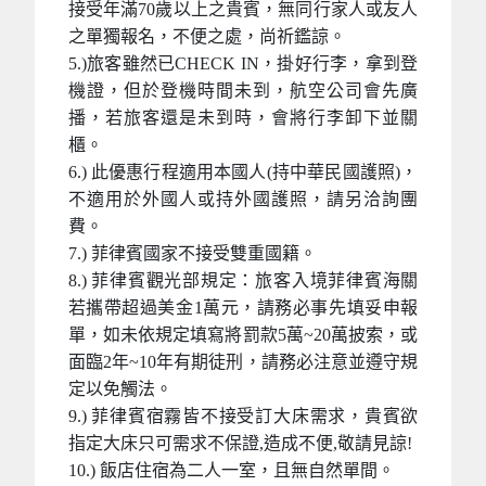
接受年滿70歲以上之貴賓，無同行家人或友人
之單獨報名，不便之處，尚祈鑑諒。
5.)旅客雖然已CHECK IN，掛好行李，拿到登
機證，但於登機時間未到，航空公司會先廣
播，若旅客還是未到時，會將行李卸下並關
櫃。
6.) 此優惠行程適用本國人(持中華民國護照)，
不適用於外國人或持外國護照，請另洽詢團
費。
7.) 菲律賓國家不接受雙重國籍。
8.) 菲律賓觀光部規定：旅客入境菲律賓海關
若攜帶超過美金1萬元，請務必事先填妥申報
單，如未依規定填寫將罰款5萬~20萬披索，或
面臨2年~10年有期徒刑，請務必注意並遵守規
定以免觸法。
9.) 菲律賓宿霧皆不接受訂大床需求，貴賓欲
指定大床只可需求不保證,造成不便,敬請見諒!
10.) 飯店住宿為二人一室，且無自然單間。