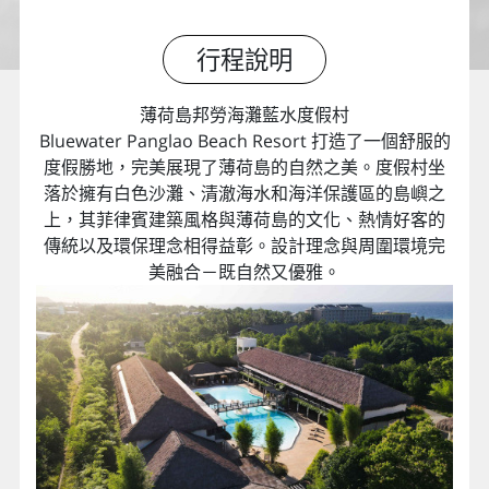
行程說明
薄荷島邦勞海灘藍水度假村
Bluewater Panglao Beach Resort 打造了一個舒服的
度假勝地，完美展現了薄荷島的自然之美。度假村坐
落於擁有白色沙灘、清澈海水和海洋保護區的島嶼之
上，其菲律賓建築風格與薄荷島的文化、熱情好客的
傳統以及環保理念相得益彰。設計理念與周圍環境完
美融合－既自然又優雅。