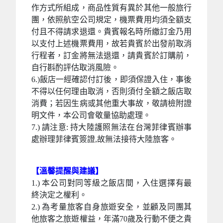
作方式所組成，商品性質有異於其他一般旅行
團，依照航空公司規定，機票費用均須全額支
付且不得請求退還。貴賓報名時所繳訂金乃用
以支付上述機票費用，故若貴賓於出發前取消
行程者，訂金將無法退還，請貴賓於訂購前，
自行斟酌評估取消風險。
6.)飯店一經確認付訂後，即須保證入住，事後
不得以任何理由取消，否則須付全額之飯店取
消費；若因生病或其他重大事故，敬請檢附證
明文件，本公司會敬量協助處理。
7.) 請注意: 持大陸護照無法在台灣菲律賓辦事
處辦理菲律賓簽證,故無法接待大陸旅客。
【溫馨提醒與建議】
1.) 本公司對同等級之飯店間，入住選擇有最
終決定之權利。
2.) 為考量旅客自身旅遊安全，並顧及同團其
他旅客之旅遊權益，年滿70歲及行動不便之貴