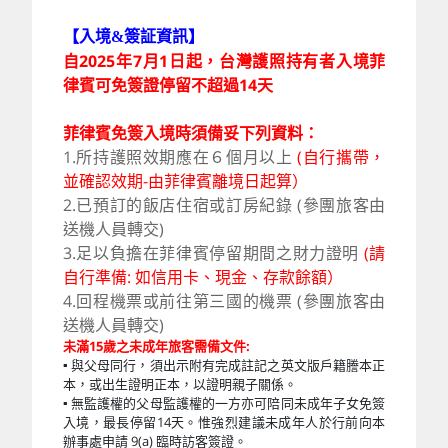
【入境&簽証資訊】
自2025年7月1日起，台灣護照持有者入境菲
律賓可免簽證停留不超過14天
菲律賓免簽入境時須備妥下列資料：
1.所持護照效期應在６個月以上
(自行攜帶，
並確認效期-由菲律賓離境日起算）
2.已預訂的飯店住宿或訂房紀錄 (參團旅客由
送機人員轉交)
3.足以負擔在菲律賓停留期間之財力證明
(請
自行準備: 如信用卡、現金、存款餘額）
4.回程機票或前往第三國的機票
(參團旅客由
送機人員轉交)
未滿15歲之未成年旅客需備文件:
▪ 與父母同行，須出示附有完成註記之英文版戶籍謄本正
本，或出生證明正本，以證明親子關係。
▪ 無監護權的父母監護權的一方亦可陪同未成年子女免簽
入境，最長停留14天。惟強烈建議未成年人於行前向本
辦事處申請 9(a) 臨時訪客簽證。