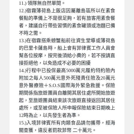
11.) 領隊無自然單間。
12.)宿霧薄荷島上飯店因屬離島區所以在素食
餐點的準備上不是很足夠，若有旅客用素食餐
者，建議自行帶些習慣的素食罐頭或泡麵已備
不時之需。
13.)在宿霧搭乘螃蟹船前往資生堂導或薄荷島
的巴里卡薩島時，船上會有菲律賓工作人員會
幫各位按摩，按完後須給小費的，若不按請直
接拒絕他，以免造成不必要的困擾
14.)行程中已投保最高5000萬元履約特約險內
附加之每人500萬元意外死殘責任險及20萬元
意外醫療險＋S.O.S國際海外緊急救援。保險
期間係指旅遊團員自離開其居住處所開始旅遊
起，至旅遊團員結束該次旅遊直接返回其居住
處所，或至被保險人所申報保險結束日期晚上
12時為止，以先發生者為準。
15.)入境菲律賓所有肉類食品請勿攜帶，經海
關查獲，違反者罰款菲幣 二十萬元。