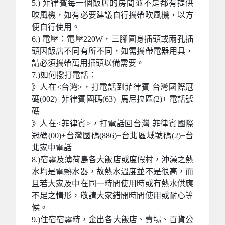
5.) 菲律賓每一個飯店的房間並不是都有提供
吹風機，如有必要建議自行攜帶吹風機，以方
便自行使用。
6.) 電壓：電壓220W，三腳圓身插頭或兩孔插
頭因飯店不同有所不同，如需攜帶電器用具，
請必須攜帶萬用插頭以備需要。
7.)如何撥打電話：
》人在<台灣>，打電話到菲律賓 台灣國際冠
碼(002)+菲律賓國碼(63)+馬尼拉區(2)+ 電話號
碼
》人在<菲律賓>，打電話回台灣 菲律賓國際
冠碼(00)+台灣國碼(886)+台北區域號碼(2)+台
北家中電話
8.)宿霧及薄荷島各大飯店或度假村，沖澡之熱
水均是電熱水器，故熱水溫度並不是很高，而
且若大家及中在同一時間使用時或有熱水供應
不足之情形，敬請大家錯開時間使用或耐心等
候。
9.)住宿宿霧時，金出各大飯店、賣場、百貨公