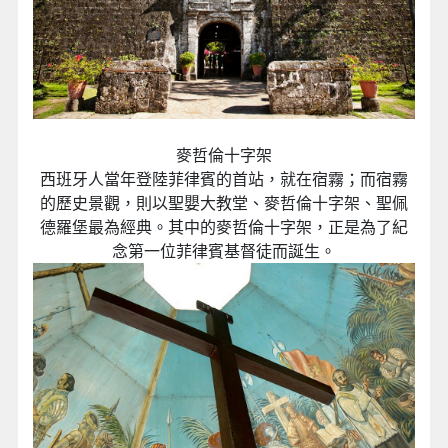
麥哲倫十字架
西班牙人當年登陸菲律賓的首站，就在宿霧；而宿霧
的歷史景觀，則以聖嬰大教堂、麥哲倫十字架、聖佩
德羅堡最為經典。其中的麥哲倫十字架，正是為了紀
念第一位菲律賓基督徒而誕生。