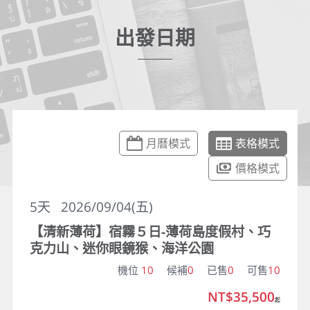
出發日期
月曆模式
表格模式
價格模式
5
天
2026/09/04(五)
【清新薄荷】宿霧５日-薄荷島度假村、巧
克力山、迷你眼鏡猴、海洋公園
機位
10
候補
0
已售
0
可售
10
NT$35,500
起