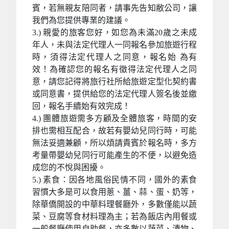
賓，若無親友陪同者，請事先告知敝公司，讓
我們為您提供專業的建議。
3.) 親愛的旅客您好，如您為未滿20歲之未成
年人，未與法定代理人一同報名參加旅遊行程
時，須得法定代理人之同意，報名始 為有
效！為確認您的報名有徵得法定代理人之同
意，請您記得將旅行社所給旅遊定型化契約書
或同意書，提供給您的法定代理人簽名後並繳
回，報名手續始有效完成！
4.) 團體旅遊需多方顧及全體旅客，時間的安
排也需相互配合，故若有嬰幼兒同行時，可能
無法妥適兼顧，所以煩請貴賓於報名時，多方
考量帶嬰幼兒同行可能產生的不便，以避免造
成您的不悅與困擾。
5.) 素食：因各地風俗民情不同，國外的素食
習慣大多是可以食用蔥、薑、蒜、蛋、奶等，
除華僑開設的中華料理餐廳外，多數僅能以蔬
菜、豆腐等食材料理為主；若為飯店內用餐或
一般餐廳使用自助餐，亦多數以蔬菜、漬物、