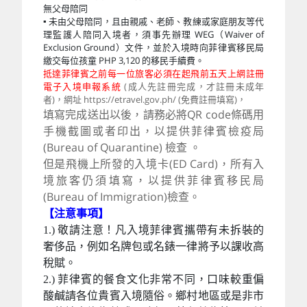
無父母陪同
▪ 未由父母陪同，且由親戚、老師、教練或家庭朋友等代
理監護人陪同入境者，須事先辦理 WEG（Waiver of
Exclusion Ground）文件，並於入境時向菲律賓移民局
繳交每位孩童 PHP 3,120 的移民手續費。
抵達菲律賓之前每一位旅客必須在起飛前五天上網註冊
電子入境申報系統
(成人先註冊完成，才註冊未成年
者)，網址 https://etravel.gov.ph/ (免費註冊填寫)，
填寫完成送出以後，請務必將QR code條碼用
手機截圖或者印出，以提供菲律賓檢疫局
(Bureau of Quarantine) 檢查 。
但是飛機上所發的入境卡(ED Card)，所有入
境旅客仍須填寫，以提供菲律賓移民局
(Bureau of Immigration)檢查。
【注意事項】
1.) 敬請注意！凡入境菲律賓攜帶有未拆裝的
奢侈品，例如名牌包或名錶一律將予以課收高
稅賦。
2.) 菲律賓的餐食文化非常不同，口味較重偏
酸鹹請各位貴賓入境隨俗。鄉村地區或是非市