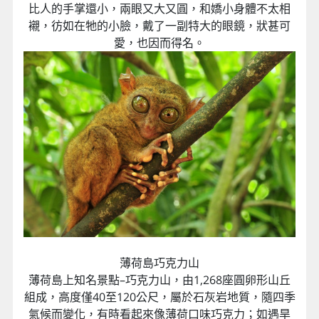
比人的手掌還小，兩眼又大又圓，和嬌小身體不太相
襯，彷如在牠的小臉，戴了一副特大的眼鏡，狀甚可
愛，也因而得名。
薄荷島巧克力山
薄荷島上知名景點–巧克力山，由1,268座圓卵形山丘
組成，高度僅40至120公尺，屬於石灰岩地質，隨四季
氣候而變化，有時看起來像薄荷口味巧克力；如遇旱