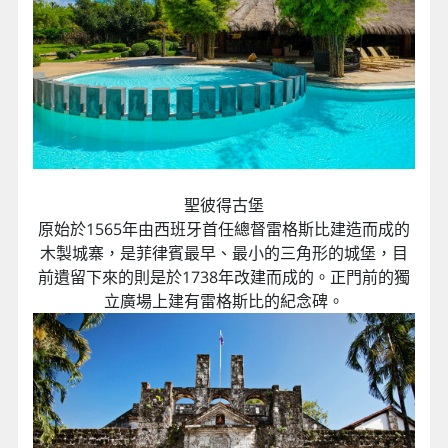
聖彼得古堡
原始於1565年由西班牙首任總督雷格斯比建造而成的
木製城寨，是菲律賓最早、最小的三角形的城堡，目
前遺留下來的則是於1738年改建而成的。正門前的獨
立廣場上建有雷格斯比的紀念碑。