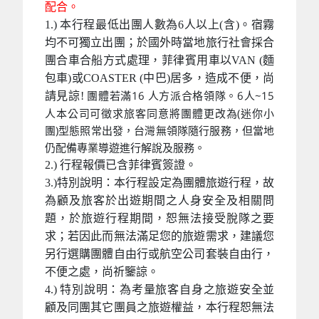
配合。
1.) 本行程最低出團人數為6人以上(含)。宿霧
均不可獨立出團；於國外時當地旅行社會採合
團合車合船方式處理，菲律賓用車以VAN (麵
包車)或COASTER (中巴)居多，造成不便，尚
團體若滿16 人方派合格領隊。6人~15
請見諒!
人本公司可徵求旅客同意將團體更改為(迷你小
團)型態照常出發，台灣無領隊隨行服務，但當地
仍配備專業導遊進行解說及服務。
2.) 行程報價已含菲律賓簽證。
3.)特別說明：本行程設定為團體旅遊行程，故
為顧及旅客於出遊期間之人身安全及相關問
題，於旅遊行程期間，恕無法接受脫隊之要
求；若因此而無法滿足您的旅遊需求，建議您
另行選購團體自由行或航空公司套裝自由行，
不便之處，尚祈鑒諒。
4.) 特別說明：為考量旅客自身之旅遊安全並
顧及同團其它團員之旅遊權益，本行程恕無法