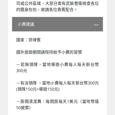
司或公共區域，大部分會有武裝警衛檢查各位
的隨身包包，故請各位貴賓配合。
小費建議
國家：菲律賓
國外旅遊期間請保持給予小費的習慣
－若無領隊，當地導遊小費每人每天新台幣
300元
－有派領隊 ，當地小費每人每天新台幣300元
(領隊150元+導遊150元)
－房間清潔費：每間房每天1美元（當地幣值
50披索）