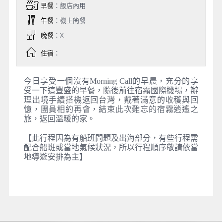
早餐
：飯店內用
午餐
：機上簡餐
晚餐
：X
住宿
：
今日享受一個沒有Morning Call的早晨，充分的享
受一下這豐盛的早餐，隨後前往宿霧國際機場，辦
理出境手續搭機返回台灣，戴著滿意的收穫與回
憶，團員相約再會，結束此次難忘的宿霧逍遙之
旅，返回溫暖的家。
【此行程因為有船班問題及出海部分，有些行程需
配合船班或當地氣候狀況，所以行程順序敬請依當
地導遊安排為主】