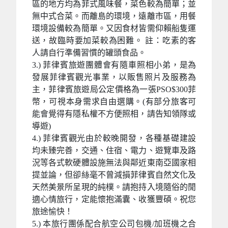
區的地方均為菲式風味餐，菜色較為簡單；並
無中式合菜。而離島的環境，遠離市區，用餐
環境設備較為簡單。又因食材皆需仰賴船隻運
送，故臨時要加菜較為困難。 註：吃素的客
人請自行準備習慣的罐頭食品。
3.) 菲律賓旅遊團體會有隨車照相小弟，是為
發展菲律賓觀光事業，以販售照片及服務為
主，菲律賓旅遊局公定價格為一張PSO$300菲
幣，可視本身需求自由選購。(有部分旅客可
能會覺得有隱私權不方便照相，請告知領隊或
導遊)
4.) 菲律賓觀光由於較晚開發，各種基礎建設
均未臻完善，交通、住宿、電力、遊覽車及路
況等各式軟硬體設施無法與鄰近東南亞國家相
提並論，但卻絲毫不曾減損菲律賓自然文化及
天然美景所呈現的純樸。請抱持入境隨俗的閒
適心情旅行，定能懷抱滿囊、收獲豐碩。祝您
旅途愉快！
5.) 本旅行團係配合航空公司包機/加班機之合