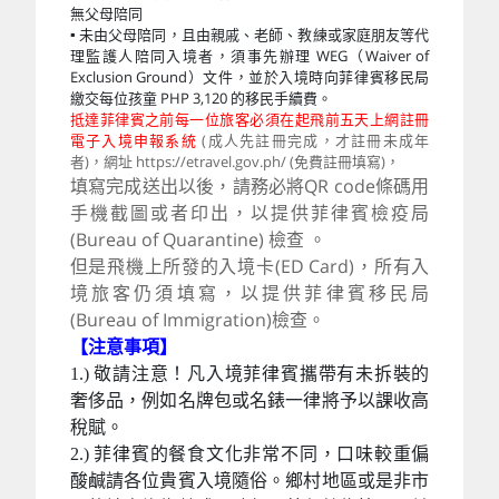
無父母陪同
▪ 未由父母陪同，且由親戚、老師、教練或家庭朋友等代
理監護人陪同入境者，須事先辦理 WEG（Waiver of
Exclusion Ground）文件，並於入境時向菲律賓移民局
繳交每位孩童 PHP 3,120 的移民手續費。
抵達菲律賓之前每一位旅客必須在起飛前五天上網註冊
電子入境申報系統
(成人先註冊完成，才註冊未成年
者)，網址 https://etravel.gov.ph/ (免費註冊填寫)，
填寫完成送出以後，請務必將QR code條碼用
手機截圖或者印出，以提供菲律賓檢疫局
(Bureau of Quarantine) 檢查 。
但是飛機上所發的入境卡(ED Card)，所有入
境旅客仍須填寫，以提供菲律賓移民局
(Bureau of Immigration)檢查。
【注意事項】
1.) 敬請注意！凡入境菲律賓攜帶有未拆裝的
奢侈品，例如名牌包或名錶一律將予以課收高
稅賦。
2.) 菲律賓的餐食文化非常不同，口味較重偏
酸鹹請各位貴賓入境隨俗。鄉村地區或是非市