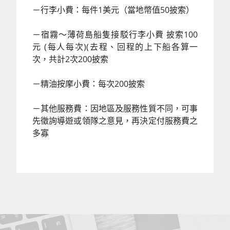
－行李小費：每件1美元（當地幣值50披索）
－宿霧～薄荷島船隻接駁行李小費 披索100
元 (每人每次)(去程、回程的上下船各算一
次，共計2次200披索
－精油按摩小費：每次200披索
－其他服務費：因地區及服務性質不同，可事
先徵詢導遊或領隊之意見，再決定付服務費之
多寡