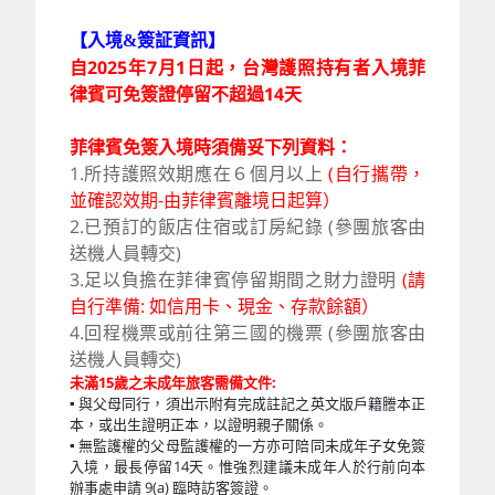
【入境&簽証資訊】
自2025年7月1日起，台灣護照持有者入境菲
律賓可免簽證停留不超過14天
菲律賓免簽入境時須備妥下列資料：
1.所持護照效期應在６個月以上
(自行攜帶，
並確認效期-由菲律賓離境日起算）
2.已預訂的飯店住宿或訂房紀錄 (參團旅客由
送機人員轉交)
3.足以負擔在菲律賓停留期間之財力證明
(請
自行準備: 如信用卡、現金、存款餘額）
4.回程機票或前往第三國的機票
(參團旅客由
送機人員轉交)
未滿15歲之未成年旅客需備文件:
▪ 與父母同行，須出示附有完成註記之英文版戶籍謄本正
本，或出生證明正本，以證明親子關係。
▪ 無監護權的父母監護權的一方亦可陪同未成年子女免簽
入境，最長停留14天。惟強烈建議未成年人於行前向本
辦事處申請 9(a) 臨時訪客簽證。