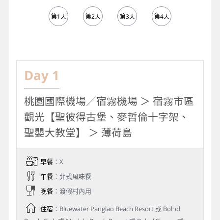
第1天
第2天
第3天
第4天
第5天
Day 1
桃園國際機場／宿霧機場 ＞ 宿霧市區
觀光【聖彼得古堡、麥哲倫十字架、
聖嬰大教堂】 ＞ 薄荷島
早餐
：X
午餐
：菲式風味餐
晚餐
：渡假村內用
住宿
：Bluewater Panglao Beach Resort 或 Bohol