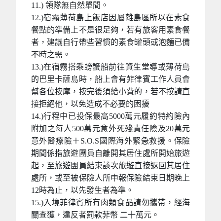
11.) 領隊無自然單間。
12.)宿霧薄荷島上飯店因屬離島區所以在素食
餐點的準備上不是很足夠，若有旅客用素食餐
者，建議自行帶些習慣的素食罐頭或泡麵已備
不時之需。
13.)在宿霧搭乘螃蟹船前往資生堂導或薄荷島
的巴里卡薩島時，船上會有菲律賓工作人員會
幫各位按摩，按完後須給小費的，若不按請直
接拒絕他，以免造成不必要的困擾
14.)行程中已投保最高5000萬元履約特約險內
附加之每人500萬元意外死殘責任險及20萬元
意外醫療險＋S.O.S國際海外緊急救援。保險
期間係指旅遊團員自離開其居住處所開始旅遊
起，至旅遊團員結束該次旅遊直接返回其居住
處所，或至被保險人所申報保險結束日期晚上
12時為止，以先發生者為準。
15.)入境菲律賓所有肉類食品請勿攜帶，經海
關查獲，違反者罰款菲幣 二十萬元。