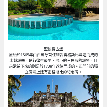
聖彼得古堡
原始於1565年由西班牙首任總督雷格斯比建造而成的
木製城寨，是菲律賓最早、最小的三角形的城堡，目
前遺留下來的則是於1738年改建而成的。正門前的獨
立廣場上建有雷格斯比的紀念碑。