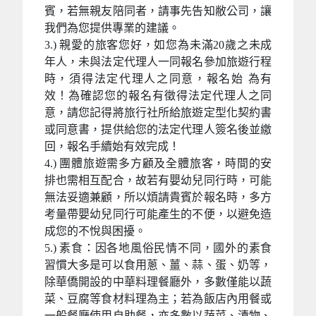
賓，若無親友陪同者，請事先告知敝公司，讓
我們為您提供專業的建議。
3.) 親愛的旅客您好，如您為未滿20歲之未成
年人，未與法定代理人一同報名參加旅遊行程
時，須得法定代理人之同意，報名始 為有
效！為確認您的報名有徵得法定代理人之同
意，請您記得將旅行社所給旅遊定型化契約書
或同意書，提供給您的法定代理人簽名後並繳
回，報名手續始有效完成！
4.) 團體旅遊需多方顧及全體旅客，時間的安
排也需相互配合，故若有嬰幼兒同行時，可能
無法妥適兼顧，所以煩請貴賓於報名時，多方
考量帶嬰幼兒同行可能產生的不便，以避免造
成您的不悅與困擾。
5.) 素食：因各地風俗民情不同，國外的素食
習慣大多是可以食用蔥、薑、蒜、蛋、奶等，
除華僑開設的中華料理餐廳外，多數僅能以蔬
菜、豆腐等食材料理為主；若為飯店內用餐或
一般餐廳使用自助餐，亦多數以蔬菜、漬物、