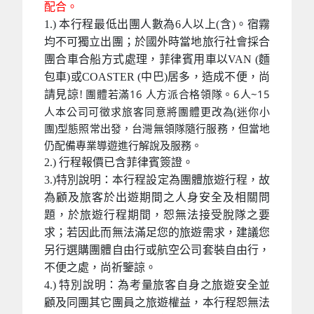
配合。
1.) 本行程最低出團人數為6人以上(含)。宿霧
均不可獨立出團；於國外時當地旅行社會採合
團合車合船方式處理，菲律賓用車以VAN (麵
包車)或COASTER (中巴)居多，造成不便，尚
團體若滿16 人方派合格領隊。6人~15
請見諒!
人本公司可徵求旅客同意將團體更改為(迷你小
團)型態照常出發，台灣無領隊隨行服務，但當地
仍配備專業導遊進行解說及服務。
2.) 行程報價已含菲律賓簽證。
3.)特別說明：本行程設定為團體旅遊行程，故
為顧及旅客於出遊期間之人身安全及相關問
題，於旅遊行程期間，恕無法接受脫隊之要
求；若因此而無法滿足您的旅遊需求，建議您
另行選購團體自由行或航空公司套裝自由行，
不便之處，尚祈鑒諒。
4.) 特別說明：為考量旅客自身之旅遊安全並
顧及同團其它團員之旅遊權益，本行程恕無法