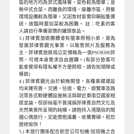
區的地方均為菲式風味餐，菜色較為簡單；並
無中式合菜。而離島的環境，遠離市區，用餐
環境設備較為簡單。又因食材皆需仰賴船隻運
送，故臨時要加菜較為困難。 註：吃素的客
人請自行準備習慣的罐頭食品。
3.) 菲律賓旅遊團體會有隨車照相小弟，是為
發展菲律賓觀光事業，以販售照片及服務為
主，菲律賓旅遊局公定價格為一張PSO$300菲
幣，可視本身需求自由選購。(有部分旅客可
能會覺得有隱私權不方便照相，請告知領隊或
導遊)
4.) 菲律賓觀光由於較晚開發，各種基礎建設
均未臻完善，交通、住宿、電力、遊覽車及路
況等各式軟硬體設施無法與鄰近東南亞國家相
提並論，但卻絲毫不曾減損菲律賓自然文化及
天然美景所呈現的純樸。請抱持入境隨俗的閒
適心情旅行，定能懷抱滿囊、收獲豐碩。祝您
旅途愉快！
5.) 本旅行團係配合航空公司包機/加班機之合