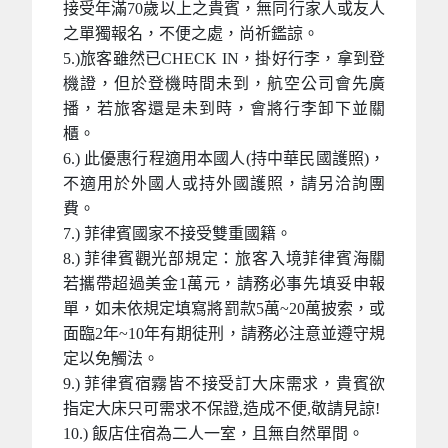
接受年滿70歲以上之貴賓，無同行家人或友人
之單獨報名，不便之處，尚祈鑑諒。
5.)旅客雖然已CHECK IN，掛好行李，拿到登
機證，但於登機時間未到，航空公司會先廣
播，若旅客還是未到時，會將行李卸下並關
櫃。
6.) 此優惠行程適用本國人(持中華民國護照)，
不適用於外國人或持外國護照，請另洽詢團
費。
7.) 菲律賓國家不接受雙重國籍。
8.) 菲律賓觀光部規定：旅客入境菲律賓海關
若攜帶超過美金1萬元，請務必事先填妥申報
單，如未依規定填寫將罰款5萬~20萬披索，或
面臨2年~10年有期徒刑，請務必注意並遵守規
定以免觸法。
9.) 菲律賓宿霧皆不接受訂大床需求，貴賓欲
指定大床只可需求不保證,造成不便,敬請見諒!
10.) 飯店住宿為二人一室，且無自然單間。