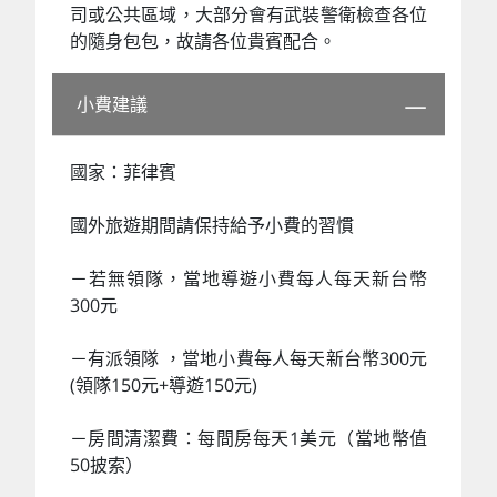
司或公共區域，大部分會有武裝警衛檢查各位
的隨身包包，故請各位貴賓配合。
小費建議
國家：菲律賓
國外旅遊期間請保持給予小費的習慣
－若無領隊，當地導遊小費每人每天新台幣
300元
－有派領隊 ，當地小費每人每天新台幣300元
(領隊150元+導遊150元)
－房間清潔費：每間房每天1美元（當地幣值
50披索）