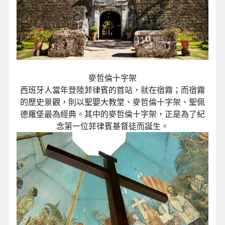
麥哲倫十字架
西班牙人當年登陸菲律賓的首站，就在宿霧；而宿霧
的歷史景觀，則以聖嬰大教堂、麥哲倫十字架、聖佩
德羅堡最為經典。其中的麥哲倫十字架，正是為了紀
念第一位菲律賓基督徒而誕生。