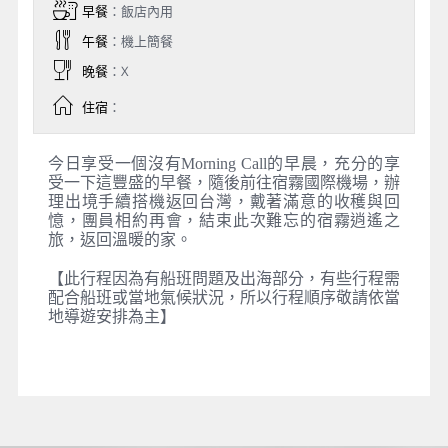
早餐
：飯店內用
午餐
：機上簡餐
晚餐
：X
住宿
：
今日享受一個沒有Morning Call的早晨，充分的享
受一下這豐盛的早餐，隨後前往宿霧國際機場，辦
理出境手續搭機返回台灣，戴著滿意的收穫與回
憶，團員相約再會，結束此次難忘的宿霧逍遙之
旅，返回溫暖的家。
【此行程因為有船班問題及出海部分，有些行程需
配合船班或當地氣候狀況，所以行程順序敬請依當
地導遊安排為主】