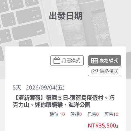
出發日期
月曆模式
表格模式
價格模式
5
天
2026/09/04(五)
【清新薄荷】宿霧５日-薄荷島度假村、巧
克力山、迷你眼鏡猴、海洋公園
機位
10
候補
0
已售
0
可售
10
NT$35,500
起