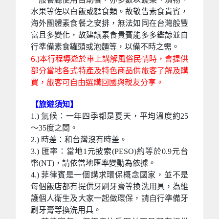
水果等佐以白飯或麵食類。故敬告素食貴賓，
海外團體素食餐之安排，無法如同在台灣般豐
富且多變化，故建議素食貴賓能多多鑑諒並自
行準備素食罐頭或泡麵等，以備不時之需。
6.)本行程導遊於車上講解風俗民情時，會提供
部分當地各式特產及特色商品供旅客了解及購
買，旅客可自由選購回國與親友分享。
【旅遊須知】
1.) 氣候：一年四季都是夏天，平均溫度約25
～35度之間。
2.) 時差：和台灣沒有時差。
3.) 匯率：當地1元披索(PESO)約等於0.9元台
幣(NT)，請依當地匯率變動為依據。
4.) 菲律賓是一個講求環保概念國家，並不是
每個飯店都有提供牙刷牙膏等換洗用具，為維
護個人衛生及大家一起做環保，請自行準備牙
刷牙膏等換洗用具。