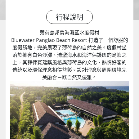
行程說明
薄荷島邦勞海灘藍水度假村
Bluewater Panglao Beach Resort 打造了一個舒服的
度假勝地，完美展現了薄荷島的自然之美。度假村坐
落於擁有白色沙灘、清澈海水和海洋保護區的島嶼之
上，其菲律賓建築風格與薄荷島的文化、熱情好客的
傳統以及環保理念相得益彰。設計理念與周圍環境完
美融合－既自然又優雅。