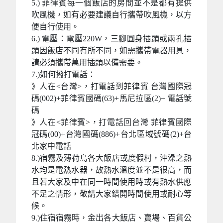
5.) 菲律賓每一個飯店的房間並不是都有提供
吹風機，如有必要建議自行攜帶吹風機，以方
便自行使用。
6.) 電壓：電壓220W，三腳圓身插頭或兩孔插
頭因飯店不同有所不同，如需攜帶電器用具，
請必須攜帶萬用插頭以備需要。
7.)如何撥打電話：
》人在<台灣>，打電話到菲律賓 台灣國際冠
碼(002)+菲律賓國碼(63)+馬尼拉區(2)+ 電話號
碼
》人在<菲律賓>，打電話回台灣 菲律賓國際
冠碼(00)+台灣國碼(886)+台北區域號碼(2)+台
北家中電話
8.)宿霧及薄荷島各大飯店或度假村，沖澡之熱
水均是電熱水器，故熱水溫度並不是很高，而
且若大家及中在同一時間使用時或有熱水供應
不足之情形，敬請大家錯開時間使用或耐心等
候。
9.)住宿宿霧時，金出各大飯店、賣場、百貨公