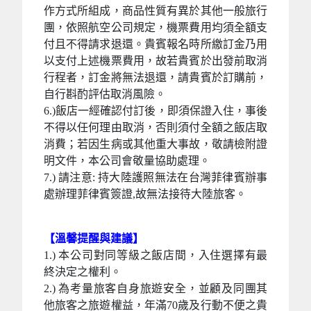
作方式所組成，商品性質有異於其他一般旅行
團，依照航空公司規定，機票費用均須全額支
付且不得請求退還。貴賓報名時所繳訂金乃用
以支付上述機票費用，故若貴賓於出發前取消
行程者，訂金將無法退還，請貴賓於訂購前，
自行斟酌評估取消風險。
6.)飯店一經確認付訂後，即須保證入住，事後
不得以任何理由取消，否則須付全額之飯店取
消費；若因生病或其他重大事故，敬請檢附證
明文件，本公司會敬量協助處理。
7.) 請注意: 持大陸護照無法在台灣菲律賓辦事
處辦理菲律賓簽證,故無法接待大陸旅客。
【溫馨提醒與建議】
1.) 本公司對同等級之飯店間，入住選擇有最
終決定之權利。
2.) 為考量旅客自身旅遊安全，並顧及同團其
他旅客之旅遊權益，年滿70歲及行動不便之貴