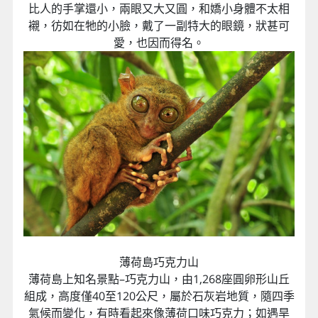
比人的手掌還小，兩眼又大又圓，和嬌小身體不太相
襯，彷如在牠的小臉，戴了一副特大的眼鏡，狀甚可
愛，也因而得名。
薄荷島巧克力山
薄荷島上知名景點–巧克力山，由1,268座圓卵形山丘
組成，高度僅40至120公尺，屬於石灰岩地質，隨四季
氣候而變化，有時看起來像薄荷口味巧克力；如遇旱